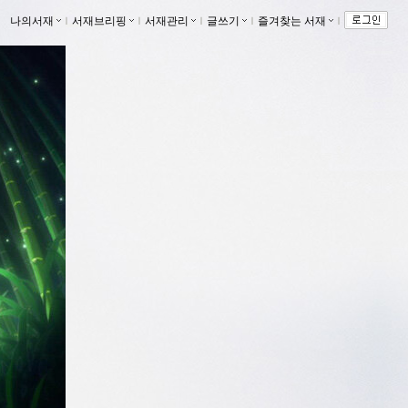
나의서재
ｌ
서재브리핑
ｌ
서재관리
ｌ
글쓰기
ｌ
즐겨찾는 서재
ｌ