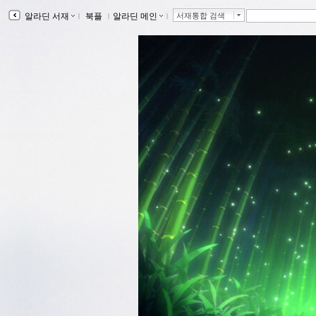
알라딘 서재
ｌ
북플
ｌ
알라딘 메인
ｌ
서재통합 검색