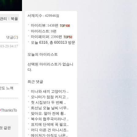
서재지수
: 429946점
관리
ｌ
북플
마이리뷰:
편
1438
마이리스트:
편
0
마이페이퍼:
편
2390
댓글(
2
)
오늘 6316, 총 600313 방문
-03-29 04:17
오늘의 마이리스트
선택된 마이리스트가 없습니
다.
최근 댓글
맛도 느껴
미나와 새끼 고양이가 ..
모니터가 점점 커지고 ..
첫 시집보다 두 번째 ..
희선님 오늘 날씨 너무..
ThanksTo
맞아요. 얼마 전에 횡..
복수의 협주곡이라니! ..
표지에 단색에 꼭 필요..
것 같은
어디 아픈 건 아니시죠..
메이저가 아직도 나온..