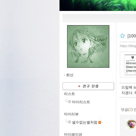
[1
https://bl
-
희선
드립백 브
지겠다. 
리스트
마이리스트
댓글(
2
)
마이리뷰
셀수없는별처럼
마이페이퍼