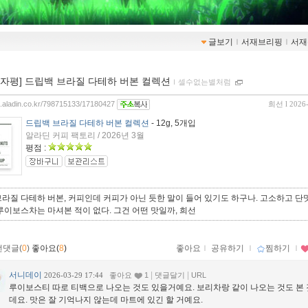
글보기
ｌ
서재브리핑
ｌ
서재
00자평] 드립백 브라질 다테하 버본 컬렉션
ｌ
셀수없는별처럼
og.aladin.co.kr/798715133/17180427
희선
l 2026
드립백 브라질 다테하 버본 컬렉션
- 12g, 5개입
알라딘 커피 팩토리 / 2026년 3월
평점 :
라질 다테하 버본, 커피인데 커피가 아닌 듯한 말이 들어 있기도 하구나. 고소하고 단
루이보스차는 마셔본 적이 없다. 그건 어떤 맛일까, 희선
먼댓글(
0
)
좋아요(
8
)
좋아요
ｌ
공유하기
ｌ
찜하기
ｌ
서니데이
|
|
2026-03-29 17:44
좋아요
1
댓글달기
URL
루이보스티 따로 티백으로 나오는 것도 있을거예요. 보리차랑 같이 나오는 것도 본 
데요. 맛은 잘 기억나지 않는데 마트에 있긴 할 거예요.