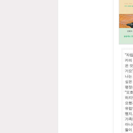
"자
카의
은 
가요?
나는
싶은
평정
"오
하지
요했
유럽
했지
가족
아니
들이