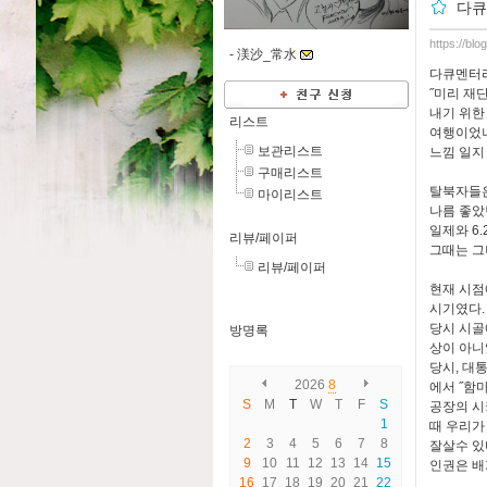
다큐
https://bl
-
渼沙_常水
다큐멘터
˝미리 재
내기 위한
리스트
여행이었나
보관리스트
느낌 일지
구매리스트
탈북자들은
마이리스트
나름 좋았
일제와 6
리뷰/페이퍼
그때는 그
리뷰/페이퍼
현재 시점
시기였다.
당시 시골
방명록
상이 아니
당시, 대
2026
8
에서 ˝함
S
M
T
W
T
F
S
공장의 시
1
때 우리가 
2
3
4
5
6
7
8
잘살수 있
9
10
11
12
13
14
15
인권은 배
16
17
18
19
20
21
22