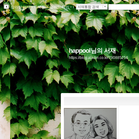
알라딘 서재
ｌ
북플
ｌ
알라딘 메인
ｌ
서재통합 검색
happool님의 서재
https://blog.aladin.co.kr/790885256