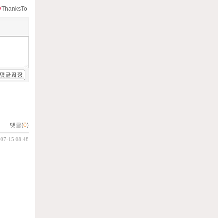
ThanksTo
댓글(
0
)
-07-15 08:48