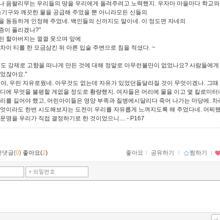
나 음왈리무는 우리들의 땅을 우리에게 돌려주려고 노력했지. 우자마 마을마다 학교와
 농기구와 깨끗한 물을 공급해 주었을 뿐 아니라모든 신들의
을 동등하게 인정해 주었네. 백인들의 신까지도 말이네. 이 정도면 자네의
증이 풀리겠나?"
틴 할아버지는 껄껄 웃으며 앞에
 차이 티를 한 모금삼킨 뒤 마른 입술 주변으로 침을 적셨다. ~
래도 강제로 고향을 떠나게 만든 것에 대해 정말로 아무런불만이 없었나요? 사람들에게
없었잖아요."
니야, 우린 자유로웠네. 아무것도 없는데 자유가 있었던들달라질 것이 무엇이겠나. 그때
어디에 무엇을 불평할 게없을 정도로 황량했지. 여자들은 머리에 물을 이고 몇 킬로미터
거리를 길어야 했고, 어린아이들은 영양 부족과 질병에시달리다 죽어 나가는 마당에. 차
무엇이라도 한번 시도해보자는 도전이 우리를 자유롭게 느껴지도록 해 주었다네. 어찌됐
 운명을 우리가 직접 결정하기로 한 것이었으니....
- P167
먼댓글(
0
)
좋아요(
2
)
좋아요
ｌ
공유하기
ｌ
찜하기
ｌ