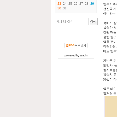
23
24
25
26
27
28
29
행복지수가
30
31
선진국 사
아니라는 
북에서 살
불행한 것
결핍 때문
불행 할것
먹을 것이
직면하면,
바로 행복
powered by
aladin
가난은 죄
했던가. 
한계효용은
감당치 못
慾心이 마
암튼 타인
할거면 굳