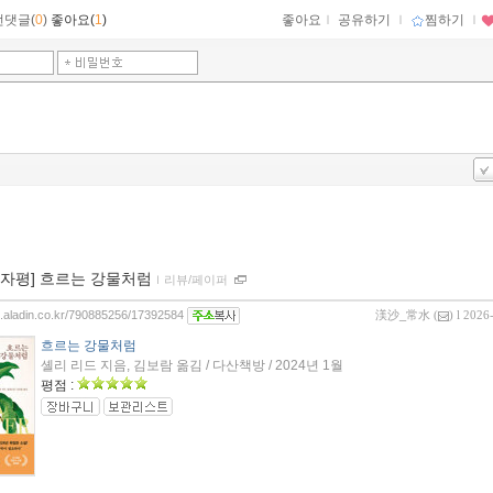
먼댓글(
0
)
좋아요(
1
)
좋아요
ｌ
공유하기
ｌ
찜하기
ｌ
00자평] 흐르는 강물처럼
ｌ
리뷰/페이퍼
og.aladin.co.kr/790885256/17392584
渼沙_常水
(
) l 2026
흐르는 강물처럼
셸리 리드 지음, 김보람 옮김 / 다산책방 / 2024년 1월
평점 :