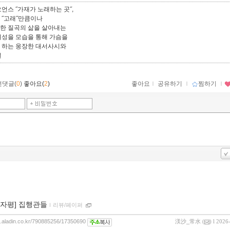
언스 ˝가재가 노래하는 곳˝,
 ˝고래˝만큼이나
한 질곡의 삶을 살아내는
여성을 모습을 통해 가슴을
 하는 웅장한 대서사시와
설
먼댓글(
0
)
좋아요(
2
)
좋아요
ｌ
공유하기
ｌ
찜하기
ｌ
00자평] 집행관들
ｌ
리뷰/페이퍼
og.aladin.co.kr/790885256/17350690
渼沙_常水
(
) l 2026