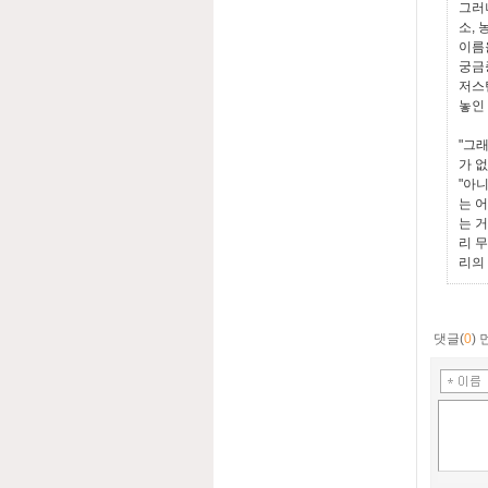
그러
소,
이름
궁금
저스
놓인
"그
가 
"아
는 
는 
리 
리의
댓글(
0
)