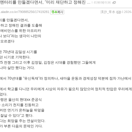
멘터리를 만들겠다면서, ˝미리 재단하고 정해진 ...
ｌ
리뷰/페이퍼
og.aladin.co.kr/790885256/17419281
渼沙_常水
(
) l 2026
리를 만들겠다면서,
단하고 정해진 결과를 도출해
 에비던스를 위한 아프리카
 보다˝라는 생각이 나만의
 모르겠다
 70년대 김일성 시기를
던 시기로 기억한다.
.25 전쟁 그리고 이후 김정일, 김정은 시대를 경험했던 그들에게
나마 살만 했다는 거다.
에서 70년대를 ˝유신독재˝라 정의하나, 새마을 운동과 경제성장 덕분에 점차 가난에
에서 학교를 다니던 우리에게 사상의 자유가 필요치 않았으며 정치적 탄압은 우리에게
었다.
통령은 울산의 현대xx 준공식
마 소리가 천지를 진동하고
커먼 연기가 온하늘을 뒤덮을
잘살 수 있다˝고 했다.
다는 희망을 주는 연설이었다.
가 부른 다음의 문제인 거다.