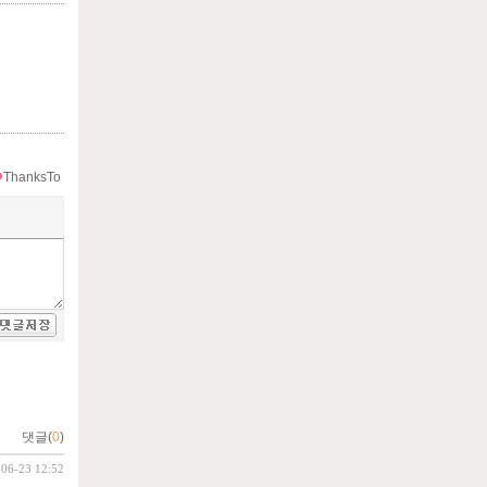
ThanksTo
댓글(
0
)
-06-23 12:52