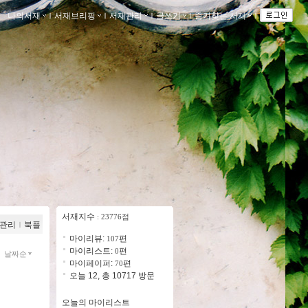
나의서재
ｌ
서재브리핑
ｌ
서재관리
ｌ
글쓰기
ｌ
즐겨찾는 서재
ｌ
서재지수
: 23776점
관리
ｌ
북플
마이리뷰:
편
107
마이리스트:
편
0
날짜순
마이페이퍼:
편
70
오늘 12, 총 10717 방문
오늘의 마이리스트