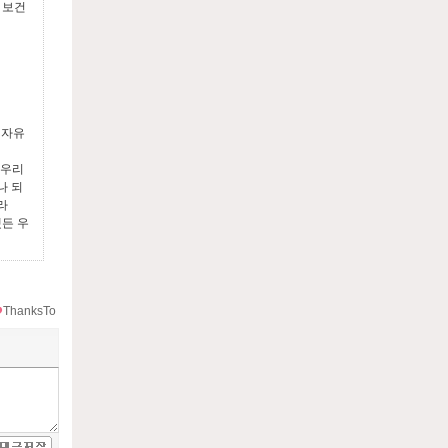
 보건
 자유
 우리
나 되
라
든 우
ThanksTo