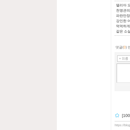
델리아 오
천명관의
파란만장
강인한 
먹먹하게
같은 소
댓글(
0
)
[1
https://bl