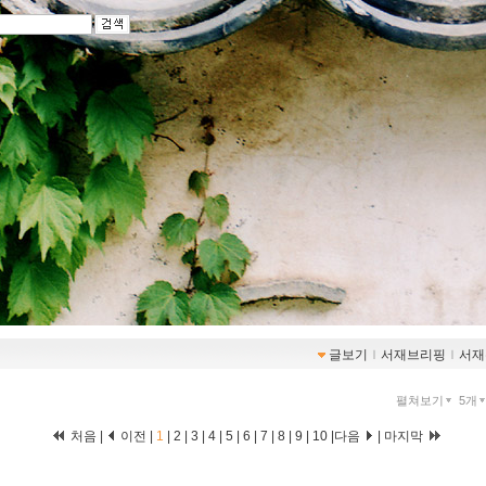
글보기
ｌ
서재브리핑
ｌ
서재
펼쳐보기
5개
처음 |
이전 |
1
|
2
|
3
|
4
|
5
|
6
|
7
|
8
|
9
|
10
|
다음
|
마지막