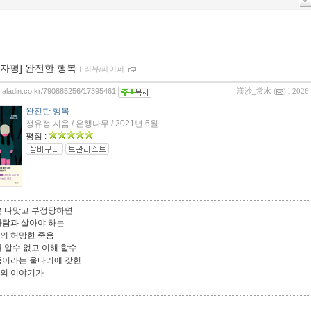
00자평] 완전한 행복
ｌ
리뷰/페이퍼
og.aladin.co.kr/790885256/17395461
渼沙_常水
(
) l 2026
완전한 행복
정유정 지음 / 은행나무 / 2021년 6월
평점 :
은 다맞고 부정당하면
사람과 살아야 하는
의 허망한 죽음
 알수 없고 이해 할수
족이라는 울타리에 갖힌
의 이야기가