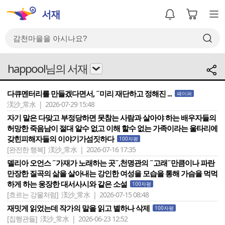
happool님의 서재
다큐멘터리를 만들겠다면서, ˝미리 재단하고 정해진 ...
페이퍼
渼沙_常水 | 2026-07-29 15:48
자기 말은 다맞고 부정당하면 못참는 사람과 살아야 하는 배우자들의
허망한 죽음남이 절대 알수 없고 이해 할수 없는 가족이라는 울타리에
갖힌피해자들의 이야기가섬짓하다
100자평
[완전한 행복]
渼沙_常水 | 2026-07-16 17:35
델리아 오언스 ˝가재가 노래하는 곳˝,천명관의 ˝고래˝만큼이나 파란
만장한 질곡의 삶을 살아내는 강인한 여성을 모습을 통해 가슴을 먹먹
하게 하는 웅장한 대서사시와 같은 소설
100자평
[흐르는 강물처럼]
渼沙_常水 | 2026-07-15 08:48
재밋게 읽었는데 작가의 말을 읽고 별하나 삭제
100자평
[집행관들]
渼沙_常水 | 2026-06-23 12:52