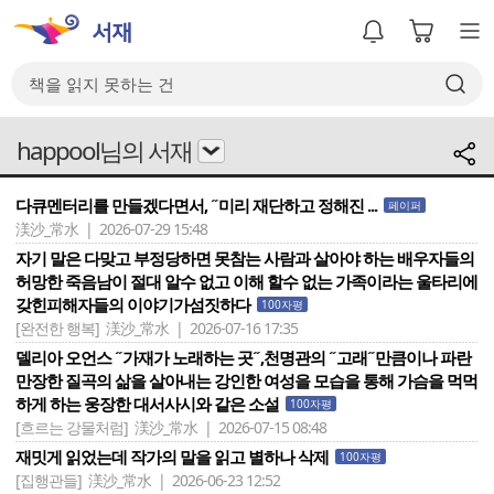
happool님의 서재
다큐멘터리를 만들겠다면서, ˝미리 재단하고 정해진 ...
페이퍼
渼沙_常水 | 2026-07-29 15:48
자기 말은 다맞고 부정당하면 못참는 사람과 살아야 하는 배우자들의
허망한 죽음남이 절대 알수 없고 이해 할수 없는 가족이라는 울타리에
갖힌피해자들의 이야기가섬짓하다
100자평
[완전한 행복]
渼沙_常水 | 2026-07-16 17:35
델리아 오언스 ˝가재가 노래하는 곳˝,천명관의 ˝고래˝만큼이나 파란
만장한 질곡의 삶을 살아내는 강인한 여성을 모습을 통해 가슴을 먹먹
하게 하는 웅장한 대서사시와 같은 소설
100자평
[흐르는 강물처럼]
渼沙_常水 | 2026-07-15 08:48
재밋게 읽었는데 작가의 말을 읽고 별하나 삭제
100자평
[집행관들]
渼沙_常水 | 2026-06-23 12:52