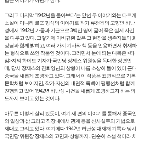
그리고 마지막 '1942년을 돌아보다'는 앞선 두 이야기와는 다르게
소설이 아니라 르포 형식의 이야기로 작가 류전윈의 고향인 허난
성에서 1942년 가뭄과 기근으로 3백만 명이 굶어 죽은 실제 사건
을 다루고 있다. 그렇기에 아비규환 같은 그 현장을 생존자들의 회
상담과 함께 밝히고, 여러 가지 기사와 책 등을 인용하면서 취재하
는 형식으로 쓰인 작품인 것이다. 그러면서 눈에 띄는 대목은 <타
임>지의 화이트 기자가 국민당 장제스 위원장을 독대한 장면인
데, 당시 장제스의 진퇴양난의 상황이 나름 소상히 들어 있어 근대
중국을 새롭게 조명하고 있다. 그래서 이 작품은 표면적으로 기록
문학처럼 보이지만, 작가 자신의 내면적 독백이 평행선처럼 함께
진행되고 있어 1942년 허난성 사건을 새롭게 조명하고자 하는 의
도까지 보이고 있는 것이다.
아무튼 이렇게 살펴 봤듯이, 여기 세 편의 이야기를 통해서 중국인
의 일상과 삶 그리고 직장내에서 관계 등을 신사실주의 기법으로
제대로 그리고 있다. 여기에다 1942년 허난성 대재해 기록과 당시
국민당 위원장 장제스의 고민과 상황까지.. 단순히 소설 책이라 치