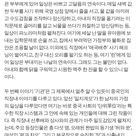
은 부부에게 있어 일상은 바쁘고 고달픔의 연속이다. 매일 새벽 값
싼 두부를 사기 위해 국영 상점 앞에서 줄을 서고, 물 값을 아끼려
고 수도검침을 조작하다 망신당하고, 아내의 직장을 옮기려는 이
직문제로 골머리를 앓고 뇌물을 쓰다가 좌절하고 망신당하는 등,
일상이 파노라마처럼 펼쳐진다. 여기에 세살 난 딸을 유아원에 보
내는 입학문제로 손을 쓰고, 집에서 부려먹던 가정부와 불화로 집
안은 조용할 날이 없다. 이외에도 직장에서 '애국배추' 사기 해프
닝이 벌어지고, 친구 대신 오리를 팔기도 하는 등, 여기 '린'에게 있
어 일상은 부대끼는 나날의 연속이다. 그래도 그는 불만이 없다.
아내와 함께 닭을 구워먹고 시원한 맥주 한 잔을 할 수 있으니 말
이다.
두 번째 이야기 '기관'은 그 제목에서 얼추 알 수 있듯이 중국인의
직장내 이야기를 다루고 있다. 앞선 '일지계모'가 한 남자의 가정
의 일상을 다루었다면 여기는 바로 중국 사회의 '단위單位'라는 특
수한 직장 시스템과 그 안에 속해 있는 개인들에 대해 그린 작품이
다. 즉 직장내 선후배와 상사와의 관계가 아주 밀도감있게 펼쳐지
는데, 주요 등장인물은 총 다섯 명, 오래된 짠밥의 동기생 '허와 쑨',
여성인 '펑과 차오', 그리고 부국장으로 승진한 '장'과 신출내기