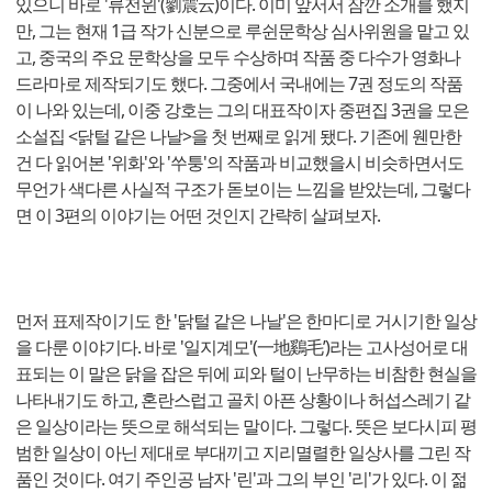
있으니 바로 '류전윈'(劉震云)이다. 이미 앞서서 잠깐 소개를 했지
만, 그는 현재 1급 작가 신분으로 루쉰문학상 심사위원을 맡고 있
고, 중국의 주요 문학상을 모두 수상하며 작품 중 다수가 영화나
드라마로 제작되기도 했다. 그중에서 국내에는 7권 정도의 작품
이 나와 있는데, 이중 강호는 그의 대표작이자 중편집 3권을 모은
소설집 <닭털 같은 나날>을 첫 번째로 읽게 됐다. 기존에 웬만한
건 다 읽어본 '위화'와 '쑤퉁'의 작품과 비교했을시 비슷하면서도
무언가 색다른 사실적 구조가 돋보이는 느낌을 받았는데, 그렇다
면 이 3편의 이야기는 어떤 것인지 간략히 살펴보자.
먼저 표제작이기도 한 '닭털 같은 나날'은 한마디로 거시기한 일상
을 다룬 이야기다. 바로 '일지계모'(一地鷄毛’)라는 고사성어로 대
표되는 이 말은 닭을 잡은 뒤에 피와 털이 난무하는 비참한 현실을
나타내기도 하고, 혼란스럽고 골치 아픈 상황이나 허섭스레기 같
은 일상이라는 뜻으로 해석되는 말이다. 그렇다. 뜻은 보다시피 평
범한 일상이 아닌 제대로 부대끼고 지리멸렬한 일상사를 그린 작
품인 것이다. 여기 주인공 남자 '린'과 그의 부인 '리'가 있다. 이 젊