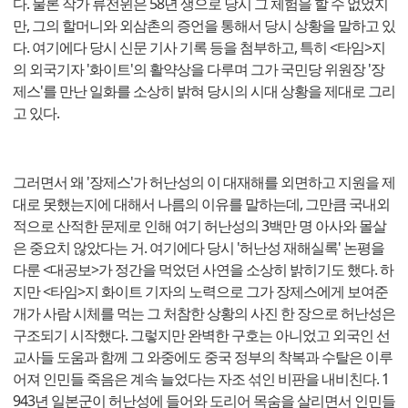
다. 물론 작가 류전윈은 58년 생으로 당시 그 체험을 할 수 없었지
만, 그의 할머니와 외삼촌의 증언을 통해서 당시 상황을 말하고 있
다. 여기에다 당시 신문 기사 기록 등을 첨부하고, 특히 <타임>지
의 외국기자 '화이트'의 활약상을 다루며 그가 국민당 위원장 '장
제스'를 만난 일화를 소상히 밝혀 당시의 시대 상황을 제대로 그리
고 있다.
그러면서 왜 '장제스'가 허난성의 이 대재해를 외면하고 지원을 제
대로 못했는지에 대해서 나름의 이유를 말하는데, 그만큼 국내외
적으로 산적한 문제로 인해 여기 허난성의 3백만 명 아사와 몰살
은 중요치 않았다는 거. 여기에다 당시 '허난성 재해실록' 논평을
다룬 <대공보>가 정간을 먹었던 사연을 소상히 밝히기도 했다. 하
지만 <타임>지 화이트 기자의 노력으로 그가 장제스에게 보여준
개가 사람 시체를 먹는 그 처참한 상황의 사진 한 장으로 허난성은
구조되기 시작했다. 그렇지만 완벽한 구호는 아니었고 외국인 선
교사들 도움과 함께 그 와중에도 중국 정부의 착복과 수탈은 이루
어져 인민들 죽음은 계속 늘었다는 자조 섞인 비판을 내비친다. 1
943년 일본군이 허난성에 들어와 도리어 목숨을 살리면서 인민들