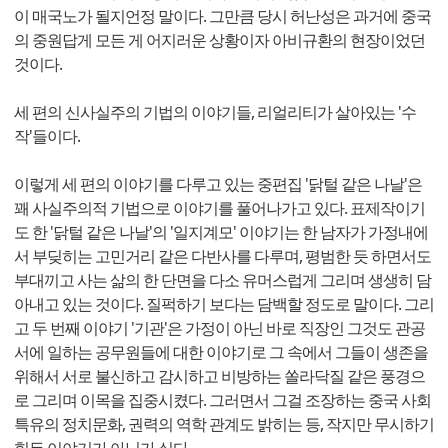
이 매국노가 될지언정 말이다. 그만큼 당시 허난성은 과거에 중국
의 중원답게 모든 게 어지러운 상황이자 아비규환의 현장이었던
것이다.
세 편의 신사실주의 기법의 이야기들, 리얼리티가 살아있는 '수
작'들이다.
이렇게 세 편의 이야기를 다루고 있는 중편집 '닭털 같은 나날'은
꽤 사실주의적 기법으로 이야기를 풀어나가고 있다. 표제작이기
도 한 '닭털 같은 나날'의 '일지계모' 이야기는 한 남자가 가정내에
서 부딪히는 고민거리 같은 다반사를 다루며, 평범한 듯 하면서도
부대끼고 사는 삶의 한 단면을 다소 유머스럽게 그리며 생생히 담
아내고 있는 것이다. 질퍽하기 보다는 담백할 정도로 말이다. 그리
고 두 번째 이야기 '기관'은 가정이 아닌 바로 직장인 그것도 관공
서에 일하는 공무원들에 대한 이야기로 그 속에서 그들이 생존을
위해서 서로 불신하고 감시하고 비방하는 쏠라닥질 같은 풍경으
로 그리며 이목을 집중시켰다. 그러면서 그걸 조장하는 중국 사회
특유의 정치문화, 권력의 역학 관계도 밝히는 등, 작지만 무시하기
힘든 이야기가 아닌가 싶다.