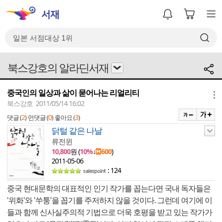
북스강호의 알라딘서재
중국인의 일상과 삶이 묻어나는 리얼리티
메뉴
북스강호 2011/05/14 16:02
2
0
3
댓글 (
)
먼댓글 (
)
좋아요 (
)
닭털 같은 나날
류전윈
10,800
원 (
10%
↓
600
)
2011-05-06
: 124
중국 현대문학의 대표적인 인기 작가를 꼽는다면 국내 독자들은
'위화'와 '쑤퉁'을 꼽기를 주저하지 않을 것이다. 그런데 여기에 이
들과 함께 신사실주의적 기법으로 더욱 호평을 받고 있는 작가가