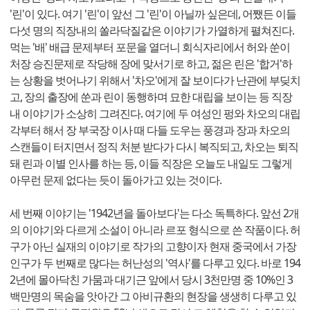
'린'이 있다. 여기 '린'이 앞선 그 '린'이 아닐까 싶은데, 어쨌든 이들
다섯 명의 직장내의 쏠라닥질같은 이야기가 가열하게 펼쳐진다.
먹는 '배' 배급 문제부터 포문을 열더니 회식자리에서 허와 쑨이
처장 승진문제로 작당해 장에 맞서기로 하고, 젊은 린은 '합거'하
는 상황을 벗어나기 위해서 '차오'에게 잘 보이다가 난관에 부딪치
고, 장의 출장에 쑨과 린이 동행하며 묘한 대립을 보이는 등 직장
내 이야기가 소상히 그려진다. 여기에 두 여성인 펑와 차오의 대립
각부터 해서 장 부국장 이사 때 다들 도우는 풍경과 장과 차오의
스캔들이 터지면서 정직 처분 받다가 다시 복직되고, 차오는 퇴직
돼 린과 이별 인사를 하는 등, 이들 직장은 오늘도 내일도 그렇게
아무런 문제 없다는 듯이 돌아가고 있는 것이다.
세 번째 이야기는 '1942년을 돌아보다'는 다소 독특하다. 앞선 2개
의 이야기와 다르게 소설이 아니라 르포 형식으로 쓴 작품이다. 허
구가 아닌 실재의 이야기로 작가의 고향이자 현재 중국에서 가장
인구가 두 번째로 많다는 허난성의 '역사'를 다루고 있다. 바로 194
2년에 몰아닥친 가뭄과 대기근 앞에서 당시 3천만명 중 10%인 3
백만명의 목숨을 앗아간 그 아비규환의 현장을 생생히 다루고 있