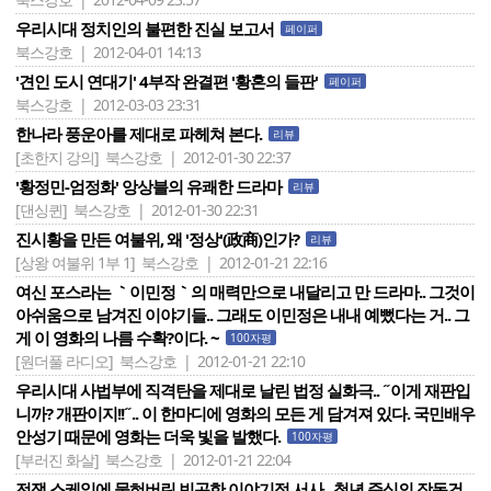
우리시대 정치인의 불편한 진실 보고서
페이퍼
북스강호 | 2012-04-01 14:13
'견인 도시 연대기' 4부작 완결편 '황혼의 들판'
페이퍼
북스강호 | 2012-03-03 23:31
한나라 풍운아를 제대로 파헤쳐 본다.
리뷰
[초한지 강의]
북스강호 | 2012-01-30 22:37
'황정민-엄정화' 앙상블의 유쾌한 드라마
리뷰
[댄싱퀸]
북스강호 | 2012-01-30 22:31
진시황을 만든 여불위, 왜 '정상'(政商)인가?
리뷰
[상왕 여불위 1부 1]
북스강호 | 2012-01-21 22:16
여신 포스라는 ｀이민정｀의 매력만으로 내달리고 만 드라마.. 그것이
아쉬움으로 남겨진 이야기들.. 그래도 이민정은 내내 예뻤다는 거.. 그
게 이 영화의 나름 수확?이다. ~
100자평
[원더풀 라디오]
북스강호 | 2012-01-21 22:10
우리시대 사법부에 직격탄을 제대로 날린 법정 실화극.. ˝이게 재판입
니까? 개판이지!!˝.. 이 한마디에 영화의 모든 게 담겨져 있다. 국민배우
안성기 때문에 영화는 더욱 빛을 발했다.
100자평
[부러진 화살]
북스강호 | 2012-01-21 22:04
전쟁 스케일에 묻혀버린 빈곤한 이야기적 서사.. 청년 준식의 장동건