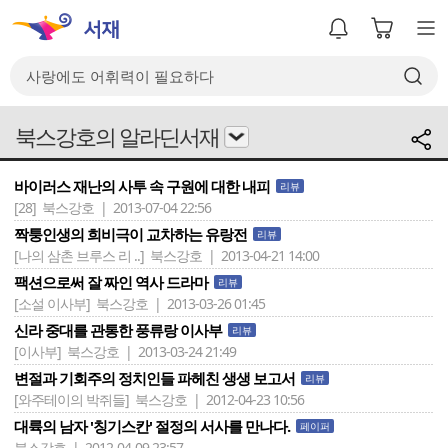
북스강호의 알라딘서재
바이러스 재난의 사투 속 구원에 대한 내피
리뷰
[28]
북스강호 | 2013-07-04 22:56
짝퉁인생의 희비극이 교차하는 유랑전
리뷰
[나의 삼촌 브루스 리 ..]
북스강호 | 2013-04-21 14:00
팩션으로써 잘 짜인 역사 드라마
리뷰
[소설 이사부]
북스강호 | 2013-03-26 01:45
신라 중대를 관통한 풍류랑 이사부
리뷰
[이사부]
북스강호 | 2013-03-24 21:49
변절과 기회주의 정치인들 파헤친 생생 보고서
리뷰
[와주테이의 박쥐들]
북스강호 | 2012-04-23 10:56
대륙의 남자 '칭기스칸' 절정의 서사를 만나다.
페이퍼
북스강호 | 2012-04-09 23:57