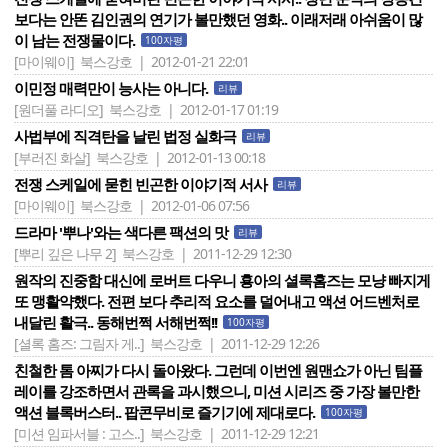
보다는 안똔 김인권의 연기가 볼만했던 영화.. 이래저래 아쉬움이 많
이 남는 전쟁물이다.
100자평
[마이웨이]
북스강호 | 2012-01-21 22:01
이민정 매력만이 능사는 아니다.
리뷰
[원더풀 라디오]
북스강호 | 2012-01-17 01:19
사법부에 직격탄을 날린 법정 실화극
리뷰
[부러진 화살]
북스강호 | 2012-01-13 00:18
전쟁 스케일에 묻힌 빈곤한 이야기적 서사
리뷰
[마이웨이]
북스강호 | 2012-01-06 07:56
드라마 '뿌나'와는 색다른 팩션의 맛
리뷰
[뿌리 깊은 나무 2]
북스강호 | 2011-12-29 12:30
원작의 진중함 대신에 로버트 다우니 횽아의 셜록홈즈는 모냥 빠지게
또 맹활약했다. 전편 보다 추리적 요소를 덜어내고 액션 어드벤처로
내달린 활극.. 동해번쩍 서해번쩍!!
100자평
[셜록 홈즈: 그림자 게..]
북스강호 | 2011-12-29 12:26
친철한 톰 아찌가 다시 돌아왔다. 그런데 이번엔 원맨쇼가 아닌 팀플
레이를 강조하면서 관록을 과시했으니, 미션 시리즈 중 가장 볼만한
액션 블록버스터.. 팝콘무비로 즐기기에 제대로다.
100자평
[미션 임파서블 : 고스..]
북스강호 | 2011-12-29 12:21