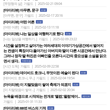
[무정형의 삶]
가필드 | 2025-02-21 09:04
[마이리뷰] 아무튼, 문구
리뷰
[아무튼, 문구]
가필드 | 2025-02-17 20:16
[마이리뷰] 어떤 어른
리뷰
[어떤 어른]
가필드 | 2025-02-13 11:18
[마이리뷰] 나는 일상을 여행하기로 했다
리뷰
[나는 일상을 여행하기..]
가필드 | 2025-02-09 23:22
시간을 설정하고 살아가는 여러세대의 이야기가상공간에서 벌어지
는 컨셉이 특징이다.돌아가신 아버지와 딸이 다른 시공간에서 만난다.
그러나 정작 딸 하진은 아빠인줄 모른다.시간의 중요성을 소설을 읽으
면서 생각..
100자평
[시간 도둑]
가필드 | 2025-02-09 22:58
[마이리뷰] 데이비드 호크니, 무엇이든 예술이 된다
리뷰
[데이비드 호크니, 무..]
가필드 | 2025-02-04 19:54
[마이리뷰] 이 지랄맞음이 쌓여 축제가 되겠지
리뷰
[이 지랄맞음이 쌓여 ..]
가필드 | 2025-02-02 20:34
뉴욕을 배경으로 시작되는 전개로 ‘맬컴‘,’윌럼‘제이...
페이퍼
가필드 | 2025-01-31 11:33
[마이리뷰] 88번 버스의 기적
리뷰