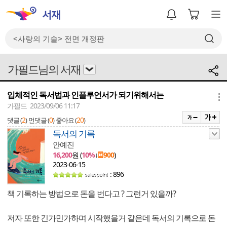
가필드님의 서재
입체적인 독서법과 인플루언서가 되기위해서는
메뉴
가필드 2023/09/06 11:17
2
0
20
댓글 (
)
먼댓글 (
)
좋아요 (
)
독서의 기록
안예진
16,200
원 (
10%
↓
900
)
2023-06-15
: 896
책 기록하는 방법으로 돈을 번다고 ? 그런거 있을까?
저자 또한 긴가민가하며 시작했을거 같은데 독서의 기록으로 돈