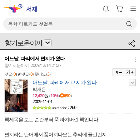
향기로운이끼
어느날, 파리에서 편지가 왔다
메뉴
향기로운이끼 2009/12/14 21:27
0
0
3
댓글 (
)
먼댓글 (
)
좋아요 (
)
어느날, 파리에서 편지가 왔다
박재은
12,420
원 (
10%
↓
690
)
2009-11-01
: 260
책제목을 보는 순간부터 푹 빠져버린 책입니다.
편지라는 단어에서 품어져나오는 추억에 끌린건지,