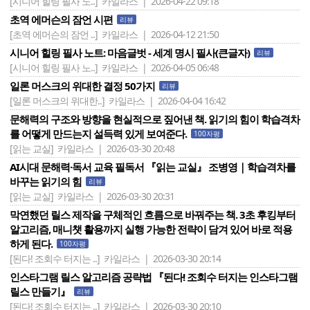
[시니어 힐링 필사 노..]
카일라스 | 2026-04-22 09:18
초역 에머슨의 잠언 시편
리뷰
[초역 에머슨의 잠언 ..]
카일라스 | 2026-04-12 21:50
시니어 힐링 필사 노트: 마음글벗 - 세계 명시 필사(큰글자)
리뷰
[시니어 힐링 필사 노..]
카일라스 | 2026-04-05 06:48
일론 머스크의 위대한 결정 50가지
리뷰
[일론 머스크의 위대한..]
카일라스 | 2026-04-04 16:42
문해력의 구조와 방향을 현실적으로 짚어낸 책. 읽기의 힘이 학습격차
를 어떻게 만드는지 설득력 있게 보여준다.
100자평
[읽는 교실]
카일라스 | 2026-03-30 20:48
AI시대 문해력·독서 교육 필독서 『읽는 교실』 조병영｜학습격차를
바꾸는 읽기의 힘
리뷰
[읽는 교실]
카일라스 | 2026-03-30 20:31
막연했던 릴스 제작을 구체적인 흐름으로 바꿔주는 책. 3초 후킹부터
알고리즘, 매니챗 활용까지 실행 가능한 전략이 담겨 있어 바로 적용
하게 된다.
100자평
[된다! 조회수 터지는 ..]
카일라스 | 2026-03-30 20:14
인스타그램 릴스 알고리즘 공략법 『된다! 조회수 터지는 인스타그램
릴스 만들기』
리뷰
[된다! 조회수 터지는 ..]
카일라스 | 2026-03-30 20:10