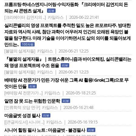
프롬프팅·하네스엔지니어링·수익자동화 『크리에이터 김연지의 돈
되는 AI 콘텐츠 설계』
리뷰
[크리에이터 김연지의 ..]
카일라스 | 2026-06-22 21:41
실리콘밸리의 영생 프로젝트를 추적한 밀도 높은 르포르타주. 방대한
자료와 역사적 사례, 첨단 과학이 어우러져 인간의 오래된 욕망인 불
멸을 탐구한다. 미래 기술을 이야기하면서도 삶의 의미를 되돌아보게
만드는..
100자평
[불멸의 설계자들]
카일라스 | 2026-06-21 12:25
『불멸의 설계자들』｜트랜스휴머니즘과 바이오해킹, 실리콘밸리는
왜 영생 프로젝트에 수조 원을
리뷰
[불멸의 설계자들]
카일라스 | 2026-06-21 12:23
베테랑 AI 전문가가 만든 가장 쉬운 그록 AI 활용! Grok(그록)으로 무
엇이든 만들
리뷰
[베테랑 AI 전문가가 ..]
카일라스 | 2026-05-18 21:25
알면 잠 못 드는 위험한 인문학
리뷰
[인류학적 오답 연구]
카일라스 | 2026-05-16 21:48
마음글벗 성경 필사
리뷰
[[큰글자도서] 시니어 ..]
카일라스 | 2026-05-16 19:15
시니어 힐링 필사 노트 : 마음글벗 - 불경필사
리뷰