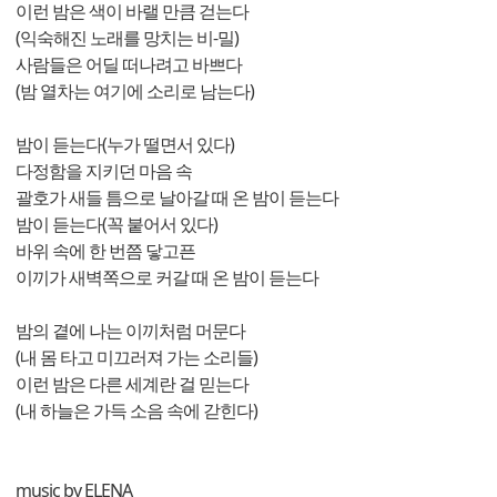
이런 밤은 색이 바랠 만큼 걷는다
(익숙해진 노래를 망치는 비-밀)
사람들은 어딜 떠나려고 바쁘다
(밤 열차는 여기에 소리로 남는다)
밤이 듣는다(누가 떨면서 있다)
다정함을 지키던 마음 속
괄호가 새들 틈으로 날아갈 때 온 밤이 듣는다
밤이 듣는다(꼭 붙어서 있다)
바위 속에 한 번쯤 닿고픈
이끼가 새벽쪽으로 커갈 때 온 밤이 듣는다
밤의 곁에 나는 이끼처럼 머문다
(내 몸 타고 미끄러져 가는 소리들)
이런 밤은 다른 세계란 걸 믿는다
(내 하늘은 가득 소음 속에 갇힌다)
music by ELENA