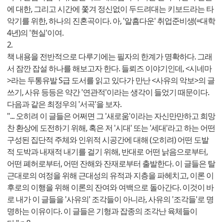
에 대한, 그리고 시간에 쫓겨 정신없이 두드려대는 키보드라는 타
악기를 위한, 하나의 진혼곡이다. 아, '알흠다운' 취업준비생(=대학
4년)의 '현실'이여.
2.
책 내용을 전반적으로 다루기에는 필자의 한계가 명확하다. 그래
서 잠깐 잡설 하나를 해보고자 한다. 들뢰즈 이야기인데, <시네마
>라는 두통유발 S급 도서를 읽고 있다가 만난 <사유의 악보>의 글
쓰기, 사유 등등은 약간 '연관적'이라는 생각이 들었기 때문이다.
다음과 같은 최정우의 '서곡'을 보자.
"... 오히려 이 글들은 어쩌면 그 '새로움'이라는 자신만만하고 희망
찬 환상에 도전하기 위해, 혹은 저 '시대' 또는 '세대'라고 하는 어떤
구성된 집단적 주체와 인위적 시공간에 대해 (오히려) 어떤 도발
적 도박과 내재적 내기를 걸기 위해, 반대로 어떤 낡음으로부터,
어떤 폐허로부터, 어떤 잔해와 잔재로부터 출발한다. 이 글들은 탈
근대로의 여정을 위해 근대성의 유적과 지층을 파헤치고, 이론 이
후로의 이행을 위해 이론의 잔여와 여백으로 돌아간다. 이것이 바
로 내가 이 글들을 '사유의' 조각들이 아니라, 사유의 '조각들'로 명
명하는 이유이다. 이 글들은 기형과 잡종의 조각난 육체들이