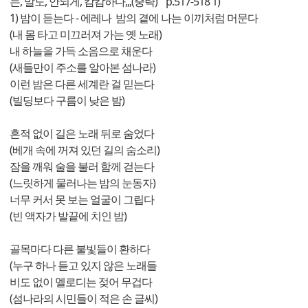
는, 말도, 안되게, 캄캄하다,,,(중략) " p.517-518 1)
1) 밤이 듣는다 - 에레나 밤의 곁에 나는 이끼처럼 머문다
(내 몸 타고 미끄러져 가는 옛 노래)
내 하늘을 가득 소음으로 채운다
(새들만이 주소를 알아본 섬나라)
이런 밤은 다른 세계란 걸 믿는다
(빌딩보다 구름이 낮은 밤)
흔적 없이 길은 노래 뒤로 숨었다
(베개 속에 꺼져 있던 길의 숨소리)
잠을 깨워 술을 불러 함께 걷는다
(느릿하게 물러나는 밤의 눈동자)
너무 커서 못 보는 얼굴이 그립다
(빈 액자가 발끝에 치인 밤)
골목마다 다른 불빛들이 환하다
(누구 하나 듣고 있지 않은 노래들
비도 없이 멜로디는 젖어 무겁다
(섬나라의 시민들이 적은 손 글씨)