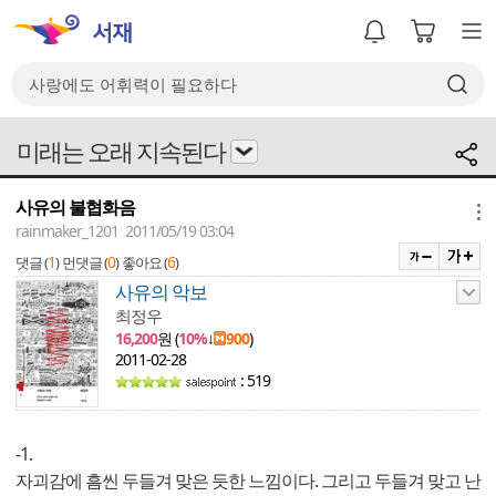
미래는 오래 지속된다
사유의 불협화음
메뉴
rainmaker_1201 2011/05/19 03:04
1
0
6
댓글 (
)
먼댓글 (
)
좋아요 (
)
사유의 악보
최정우
16,200
원 (
10%
↓
900
)
2011-02-28
: 519
-1.
자괴감에 흠씬 두들겨 맞은 듯한 느낌이다. 그리고 두들겨 맞고 난