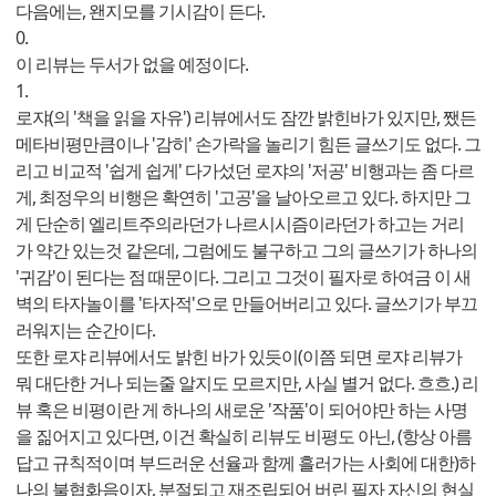
다음에는, 왠지모를 기시감이 든다.
0.
이 리뷰는 두서가 없을 예정이다.
1.
로쟈(의 '책을 읽을 자유') 리뷰에서도 잠깐 밝힌바가 있지만, 쨌든
메타비평만큼이나 '감히' 손가락을 놀리기 힘든 글쓰기도 없다. 그
리고 비교적 '쉽게 쉽게' 다가섰던 로쟈의 '저공' 비행과는 좀 다르
게, 최정우의 비행은 확연히 '고공'을 날아오르고 있다. 하지만 그
게 단순히 엘리트주의라던가 나르시시즘이라던가 하고는 거리
가 약간 있는것 같은데, 그럼에도 불구하고 그의 글쓰기가 하나의
'귀감'이 된다는 점 때문이다. 그리고 그것이 필자로 하여금 이 새
벽의 타자놀이를 '타자적'으로 만들어버리고 있다. 글쓰기가 부끄
러워지는 순간이다.
또한 로쟈 리뷰에서도 밝힌 바가 있듯이(이쯤 되면 로쟈 리뷰가
뭐 대단한 거나 되는줄 알지도 모르지만, 사실 별거 없다. 흐흐.) 리
뷰 혹은 비평이란 게 하나의 새로운 '작품'이 되어야만 하는 사명
을 짊어지고 있다면, 이건 확실히 리뷰도 비평도 아닌, (항상 아름
답고 규칙적이며 부드러운 선율과 함께 흘러가는 사회에 대한)하
나의 불협화음이자, 분절되고 재조립되어 버린 필자 자신의 현실