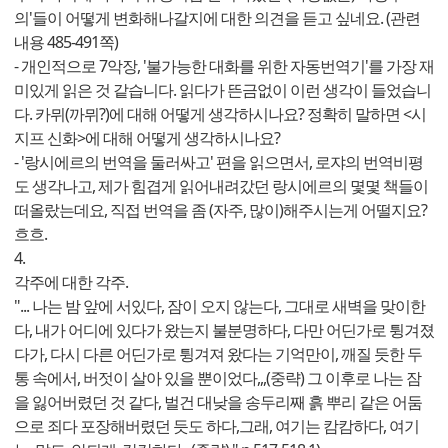
의'들이 어떻게 변화해나갈지에 대한 의견을 듣고 싶네요. (관련
내용 485-491쪽)
- 개인적으로 7악장, '불가능한 대화를 위한 자동번역기'를 가장 재
미있게 읽은 것 같습니다. 읽다가 뜬금없이 이런 생각이 들었습니
다. 카뮈(까뮈?)에 대해 어떻게 생각하시나요? 정확히 말하면 <시
지프 신화>에 대해 어떻게 생각하시나요?
- '랑시에르의 번역을 둘러싸고' 편을 읽으면서, 로쟈의 번역비평
도 생각나고, 제가 힘겹게 읽어내려갔던 랑시에르의 몇몇 책들이
떠올랐는데요, 직접 번역을 좀 (자주, 많이)해주시는게 어떨지요?
흐흐.
4.
각주에 대한 각주.
"... 나는 밤 앞에 서있다, 잠이 오지 않는다, 그대로 새벽을 맞이한
다, 내가 어디에 있다가 왔는지 불분명하다, 다만 어딘가로 튕겨졌
다가, 다시 다른 어딘가로 튕겨져 왔다는 기억만이, 깨질 듯한 두
통 속에서, 버젓이 살아 있을 뿐이었다,,,(중략) 그 이후로 나는 잠
을 잃어버렸던 것 같다, 벌건 대낮을 송두리째 흙 뿌리 같은 어둠
으로 죄다 포장해버렸던 듯도 하다,그래, 여기는 캄캄하다, 여기