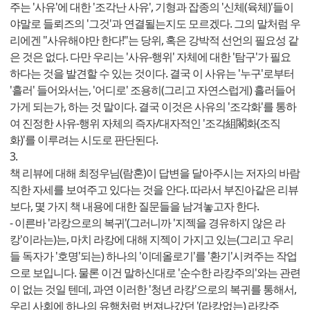
주는 '사유'에 대한 '조각난 사유', 기형과 잡종의 '신체(육체)'들이
야말로 들뢰즈의 '그것'과 연결될는지도 모르겠다. 그의 말처럼 우
리에겐 "사유해야만 한다!"는 당위, 혹은 강박적 선언의 필요성 같
은 것은 없다. 다만 우리는 '사유-행위' 자체에 대한 '탐구'가 필요
하다는 것을 발견할 수 있는 것이다. 결국 이 사유는 '누구'로부터
'흘러' 들어와서는, '어디로' 조용히(그리고 자연스럽게) 흘러들어
가게 되는가, 하는 것 말이다. 결국 이것은 사유의 '조각화'를 통하
여 진정한 사유-행위 자체의 즉자/대자적인 '조각組閣화(조직
화)'를 이루려는 시도로 판단된다.
3.
책 리뷰에 대해 최정우님(람혼)이 답변을 달아주시는 저자의 바람
직한 자세를 보여주고 있다는 것을 안다. 따라서 부진아같은 리뷰
보다, 몇 가지 책 내용에 대한 질문들을 남겨놓고자 한다.
- 이른바 '라캉으로의 복귀'(그러니까 '지젝을 경유하지 않은 라
캉'이라는)는, 마치 라캉에 대해 지젝이 가지고 있는(그리고 우리
들 독자가 '호명'되는) 하나의 '이데올로기'를 '환기'시켜주는 작업
으로 보입니다. 물론 이건 말하신대로 '순수한 라캉주의'와는 관련
이 없는 것일 텐데, 과연 이러한 '청년 라캉'으로의 복귀를 통해서,
우리 사회에 하나의 유행처럼 번져나갔던 '(라캉없는) 라캉주