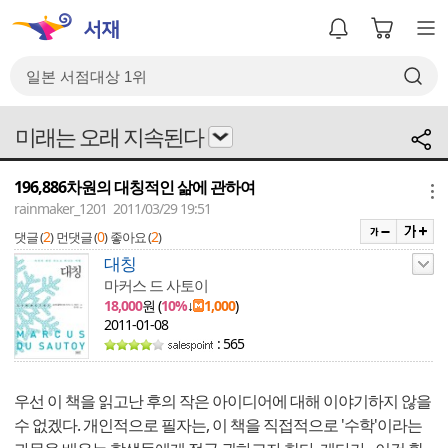
미래는 오래 지속된다
196,886차원의 대칭적인 삶에 관하여
메뉴
rainmaker_1201 2011/03/29 19:51
2
0
2
댓글 (
)
먼댓글 (
)
좋아요 (
)
대칭
마커스 드 사토이
18,000
원 (
10%
↓
1,000
)
2011-01-08
: 565
우선 이 책을 읽고난 후의 작은 아이디어에 대해 이야기하지 않을
수 없겠다. 개인적으로 필자는, 이 책을 직접적으로 '수학'이라는