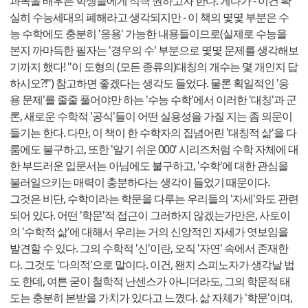
과목을 배우는 학생들에게 적극 권하고자 한다. 게다가 - 이건 확
실히 수능세대의 폐해라고 생각되지만 - 이 책의 몇몇 부분은 수
능 수학에도 충분히 '응용' 가능한 내용들이므로(실제로 수능을
본지 까마득한 필자는 '경우의 수' 부분으로 몇몇 문제를 생각해보
기까지 했다! "이 도형의 (모든 종류의)대칭의 개수는 몇 개인지 답
하시오?!") 참고하면 좋겠다는 생각도 들었다. 물론 획일적인 '응
용 문제'를 줄줄 풀어야만 하는 '수능 수학'에서 이러한 '대칭'과 군
론, 새로운 수학적 '공식'들이 어떤 실용성을 가질 지는 좀 의문이
들기는 한다. 다만, 이 책이 한 수학자의 집념어린 '대칭적 삶'을 다
룸에도 불구하고, 또한 '알기 쉬운 000' 시리즈처럼 수학 자체에 대
한 부드러운 입문서는 아님에도 불구하고, '수학'에 대한 관심을
불러일으키는 매력이 충분하다는 생각이 들었기 때문이다.
그것은 비단, 수학이라는 학문을 다루는 우리들의 '자세'와도 관련
되어 있다. 어떤 '학문'적 접근이 그러하지 않겠는가만은, 사토이
의 '수학적 삶'에 대해서 우리는 거의 신앙적인 자세가 엿보임을
발견할 수 있다. 그의 수학적 '신'이란, 오직 '자연' 속에서 존재한
다. 그것도 '다의적'으로 말이다. 이건, 왠지 스피노자가 생각날 법
도 한데, 여튼 굳이 철학적 난센스가 아니더라도, 그의 학문적 태
도는 충분히 본받을 가치가 있다고 느꼈다. 삶 자체가 '학문'이며,