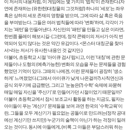
이 저서의 내용처럼, 이 게임에는 몇 가지의 '법칙'이 존재한다.(자
연에 존재하는 (유한한)대칭물의 그것처럼!) 하나의 '세포'는 좌우
혹은 상하의 세포 존재의 영향을 받으며, 그에 따라 삶 혹은 죽음
을 부여받는다. 그들은 여러 법칙들에 따라 '변화'하며, 각각이 가
지는 '패턴'을 만들어낸다. 자신만의 '패턴'을 만들고 싶은 이라면,
한번쯤 플레이 해보시길- (그런데, 정작 콘웨이의 저서가 아직 번
역되어 있지 않다는 것은 약간 유감이다. <몬스터 대칭군을 찾아
서>라는 저서가 유사한 내용인 것 같지만.)
더불어, 초등학교 시절 '아이큐 검사'랍시고, 이런 '대칭'에 관한 문
제들이나 도형의 (예측가능한) 변화의 모습을 푸는 문제들을 경험
했었던 기억이 있다. 그때의 나에겐, 이런 문제들이 굉장히 '생소
하게' 느껴졌었다.(그래서 아이큐가 낮게 나온걸까?) 사칙연산과
공식 외우기에 급급했던, 그리고 '눈높은(?) 수학' 숙제에 파묻혀
매일 매일 자신을 '주산기'로 만들어가던 시절이었기 때문일까?
더불어 초등학교에서 잠시 보조교사 활동을 하는 지금도, 필자는
아이들이 푸는 '계산기' 문제들을 보며 과연 한국의 '수학교육'이
란, 그들을 모두 계산기가 필요없는 공돌이로 만드려는(정작 공대
에선 계산기만 쓰지만) 누군가의 술책이 아닌가 하는 걱정이 밀려
오는 것이다. 동시에 아들에게, (비록 그 아들은 부담스러워 하는