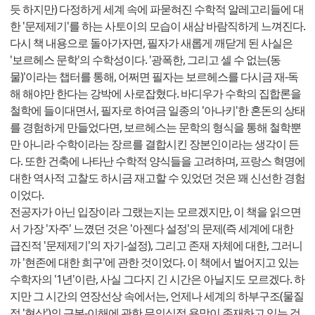
듯 하지만) 다정하게 세계 속에 파묻혀진 수학적 알레고리들에 대
한 '문제제기'를 하는 사토이의 모습이 새삼 바람직하게 느껴진다.
다시 책 내용으로 돌아가자면, 필자가 새롭게 깨닫게 된 사실은
'보르헤스 문학'의 수학성이다. '광폭한, 그리고 셀 수 없는(동
물)'이라는 챕터를 통해, 어쩌면 필자는 보르헤스를 다시금 재-독
해 해야만 한다는 강박에 사로잡혔다. 바디우가 수학의 집합론을
철학에 들이대면서, 필자로 하여금 일종의 '아나키'한 혼돈의 상태
를 경험하게 만들었다면, 보르헤스는 문학의 형식을 통해 철학뿐
만 아니라 수학이라는 장르를 결합시킨 장본인이라는 생각이 든
다. 또한 건축에 나타난 수학적 양식들을 고려하며, 프랑스 혁명에
대한 역사적 고찰도 하시금 재고할 수 있었던 것은 꽤 신선한 경험
이었다.
전공자가 아닌 입장이라 그랬는지는 모르겠지만, 이 책을 읽으면
서 가장 '자주' 느꼈던 것은 '아젠다 설정'의 문제(즉 세계에 대한
급진적 '문제제기'의 자기-설정), 그리고 존재 자체에 대한, 그러니
까 '현존에 대한 희구'에 관한 것이었다. 이 책에서 벌어지고 있는
수학자의 '1년'이란, 사실 그다지 긴 시간은 아닐지도 모르겠다. 하
지만 그 시간의 연장선상 속에서는, 언제나 세계의 하부구조(물질
적 '현상')의 근본-이해에 관한 무의식적 욕망이 존재하고 있는 것