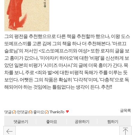
그의 평전을 추천했으므로 다른 책을 추천할까 했으나, 이왕 도스
또예프스끼를 고른 김에 그의 책을 하나 더 추천해본다. '마르끄
슬로님'의 저서인 <도스또예프스끼와 여성> 또한 로쟈의 글을 보
고 흥미가 갔으나, '미야자키 하야오'에 대한 '비평'을 신선하게 보
았던 일본의 비평가 '시미즈 마사시'의 글에 더욱 흥미가 간다. 목
차를 보니, 주로 <죄와 벌>에 대한 비평적 독해가 주를 이루는 듯
보인다. 어쨋든 그의 작품은 확실히 '다각적'이며, '다층적'으로 독
해되어야 하는 것임에는 틀림없다는 생각이 든다. 추천!!
글목록
2
0
2
댓글 (
)
먼댓글 (
)
좋아요 (
)
ThanksTo
댓글쓰기
좋아요
공유하기
찜하기