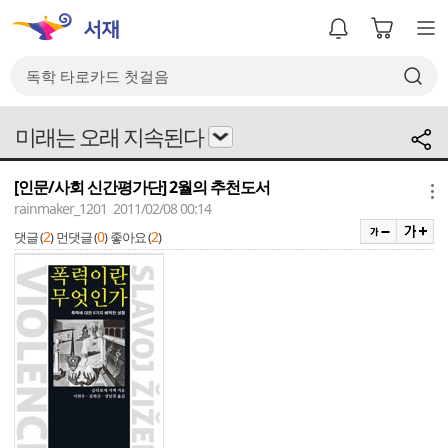
미래는 오래 지속된다
[인문/사회 신간평가단] 2월의 추천도서
메뉴
rainmaker_1201 2011/02/08 00:14
2
0
2
댓글 (
)
먼댓글 (
)
좋아요 (
)