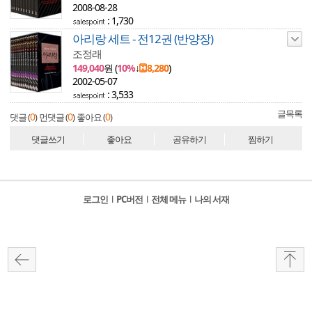
2008-08-28
: 1,730
아리랑 세트 - 전12권 (반양장)
조정래
149,040
원 (
10%
↓
8,280
)
2002-05-07
: 3,533
글목록
0
0
0
댓글 (
)
먼댓글 (
)
좋아요 (
)
댓글쓰기
좋아요
공유하기
찜하기
로그인
l
PC버전
l
전체 메뉴
l
나의 서재