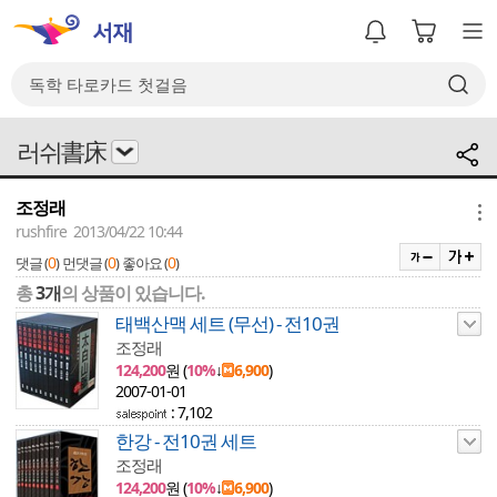
러쉬書床
조정래
메뉴
rushfire 2013/04/22 10:44
0
0
0
댓글 (
)
먼댓글 (
)
좋아요 (
)
총
3개
의 상품이 있습니다.
태백산맥 세트 (무선) - 전10권
조정래
124,200
원 (
10%
↓
6,900
)
2007-01-01
: 7,102
한강 - 전10권 세트
조정래
124,200
원 (
10%
↓
6,900
)