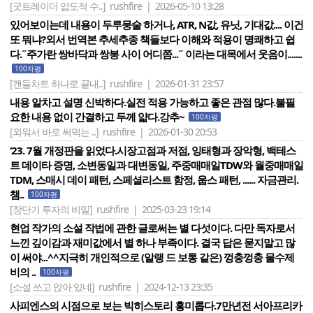
[굿트레이더 압도적 수..]
rushfire | 2026-05-10 13:28
있어보이는데 내용이 두루뭉술 하거나, ATR, N값, 유닛, 기대값.... 이건
또 뭐냐?외서 번역본 추세추종 책들보다 이해와 적용이 명쾌하고 쉽
다.˝주가란 쌍바닥과 쌍봉 사이 어디쯤...˝ 이라는 대목에서 웃음이.......
100자평
[캔들차트 하나로 끝내..]
rushfire | 2026-01-31 23:57
내용 알차고 설명 신박하다.실전 적용 가능하고 좋은 관점 많다.불필
요한 내용 없이 간결하고 두께 얇다.강추~
100자평
[외워서 바로 써먹는 ..]
rushfire | 2026-01-30 20:53
‘23. 7월 개정판을 읽었다.시장고점과 저점, 잉태형과 장악형, 백테스
트 데이타 증명, 소변동일과 대변동일, 주중매매일TDW와 월중매매일
TDM, 스매시 데이 패턴, 스페셜리스트 함정, 웁스 패턴, ...... 자금관리.
챔..
100자평
[장단기 투자의 비밀]
rushfire | 2025-03-23 19:14
현업 작가의 소설 작법에 관한 글로써는 별 다섯이다. 다만 독자로서
느낀 깊이감과 재미값에서 별 하나 부족이다. 결국 답은 묻지말고 많
이 써야...^^지극히 개인적으로 (알랭 드 보통 같은) 껑충껑충 물수제
비의 ..
100자평
[소설 쓰고 앉아 있네]
rushfire | 2024-12-13 23:35
사피엔스의 시점으로 보는 빅히스토리 흥미롭다.7만년전 서아프리카