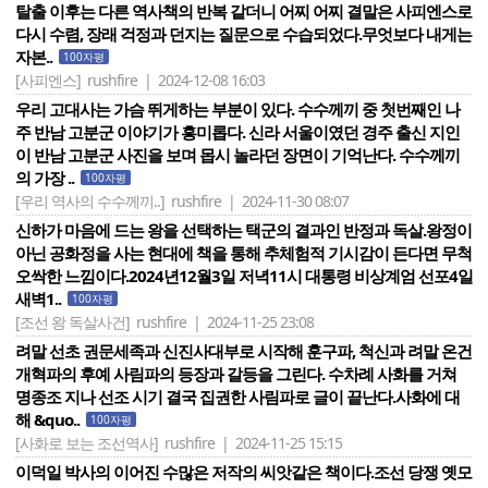
탈출 이후는 다른 역사책의 반복 같더니 어찌 어찌 결말은 사피엔스로
다시 수렴, 장래 걱정과 던지는 질문으로 수습되었다.무엇보다 내게는
자본..
100자평
[사피엔스]
rushfire | 2024-12-08 16:03
우리 고대사는 가슴 뛰게하는 부분이 있다. 수수께끼 중 첫번째인 나
주 반남 고분군 이야기가 흥미롭다. 신라 서울이였던 경주 출신 지인
이 반남 고분군 사진을 보며 몹시 놀라던 장면이 기억난다. 수수께끼
의 가장 ..
100자평
[우리 역사의 수수께끼..]
rushfire | 2024-11-30 08:07
신하가 마음에 드는 왕을 선택하는 택군의 결과인 반정과 독살.왕정이
아닌 공화정을 사는 현대에 책을 통해 추체험적 기시감이 든다면 무척
오싹한 느낌이다.2024년12월3일 저녁11시 대통령 비상계엄 선포4일
새벽1..
100자평
[조선 왕 독살사건]
rushfire | 2024-11-25 23:08
려말 선초 권문세족과 신진사대부로 시작해 훈구파, 척신과 려말 온건
개혁파의 후예 사림파의 등장과 갈등을 그린다. 수차례 사화를 거쳐
명종조 지나 선조 시기 결국 집권한 사림파로 글이 끝난다.사화에 대
해 &quo..
100자평
[사화로 보는 조선역사]
rushfire | 2024-11-25 15:15
이덕일 박사의 이어진 수많은 저작의 씨앗같은 책이다.조선 당쟁 옛모