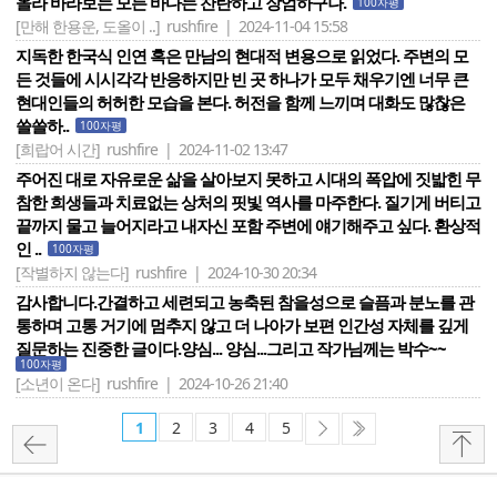
올라 바라보는 모든 바다는 찬란하고 장엄하구나.
100자평
[만해 한용운, 도올이 ..]
rushfire | 2024-11-04 15:58
지독한 한국식 인연 혹은 만남의 현대적 변용으로 읽었다. 주변의 모
든 것들에 시시각각 반응하지만 빈 곳 하나가 모두 채우기엔 너무 큰
현대인들의 허허한 모습을 본다. 허전을 함께 느끼며 대화도 많찮은
쓸쓸하..
100자평
[희랍어 시간]
rushfire | 2024-11-02 13:47
주어진 대로 자유로운 삶을 살아보지 못하고 시대의 폭압에 짓밟힌 무
참한 희생들과 치료없는 상처의 핏빛 역사를 마주한다. 질기게 버티고
끝까지 물고 늘어지라고 내자신 포함 주변에 얘기해주고 싶다. 환상적
인 ..
100자평
[작별하지 않는다]
rushfire | 2024-10-30 20:34
감사합니다.간결하고 세련되고 농축된 참을성으로 슬픔과 분노를 관
통하며 고통 거기에 멈추지 않고 더 나아가 보편 인간성 자체를 깊게
질문하는 진중한 글이다.양심... 양심...그리고 작가님께는 박수~~
100자평
[소년이 온다]
rushfire | 2024-10-26 21:40
1
2
3
4
5