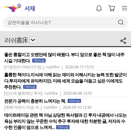
러쉬書床
좋은 통찰이고 오랜만에 많이 배웠다. 부디 앞으로 좋은 책 많이 내주
시길 기대한다.
100자평
[이병한의 아메리카 탐..]
rushfire | 2026-06-15 15:53
훌륭한 책이다.지식에 더해 읽는 재미와 이해시키는 능력 또한 발군이
다.투자자에게 유익하지만, 미래 세계 모습을 더듬고 싶은 이에게도
추천한다.
100자평
[반도체 밸류체인 투자]
rushfire | 2026-06-08 13:55
전문가 공력이 충분히 느껴지는 책.
100자평
[3040 부린이 처음 부..]
rushfire | 2026-05-10 13:30
데이트레이딩 관련 책 아님.상당한 독서량과 긴 투자 내공에서 나오는
욕심 부리지 않는 꾸준한 수익 추구 투자에 대한 차분한 글, 저자의 수
수한 인품이 덤으로 느껴져...
100자평