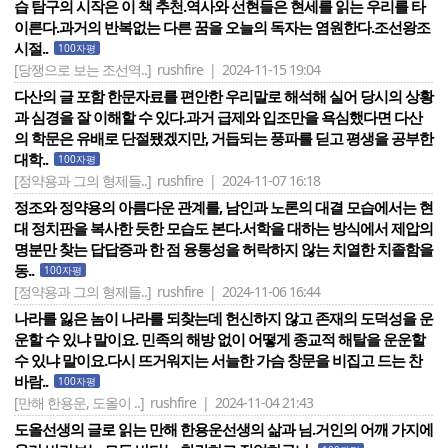
습 탐구의 시작은 이 책 추천.역사와 선현들은 현세를 읽는 우리를 타
이른다.과거의 반복없는 다른 꿈을 오늘의 독자는 염원한다.조선왕조
시절..
100자평
[당쟁으로 보는 조선역..]
rushfire | 2024-11-15 19:04
다산의 글 포함 한문자료를 편안한 우리말로 해석해 실어 당시의 상황
과 심경을 잘 이해할 수 있다.과거 급제와 입조만을 욕심했다면 다산
의 학문은 유배로 단절됐겠지만, 거듭되는 풍파를 딛고 평생을 공부한
대학..
100자평
[정약용과 그의 형제들..]
rushfire | 2024-11-07 16:18
정조와 정약용의 아름다운 관계를, 남인과 노론의 대결 모습에서는 현
대 정치판을 복사한 듯한 모습도 본다.서학을 대하는 방식에서 제압의
명분만 찾는 답답증과 한 점 융통성을 허락하지 않는 치열한 치졸함을
동..
100자평
[정약용과 그의 형제들..]
rushfire | 2024-11-06 16:44
나라를 잃은 놈이 나라를 되찾는데 헌신하지 않고 존재의 도덕성을 운
운할 수 있냐 말이요. 민족의 해방 없이 어떻게 종교적 해탈을 운운할
수 있냐 말이요.다시 뜨거워지는 서늘한 가슴 창문을 비집고 드는 찬
바람..
100자평
[만해 한용운, 도올이 ..]
rushfire | 2024-11-04 21:43
도올선생의 글로 읽는 만해 한용운선생의 삶과 님.거인의 어깨 가지에