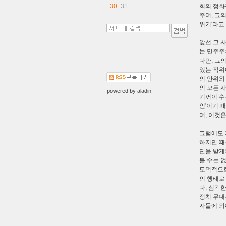
30
31
회의 정화
주며, 그
위기'라고
앞선 그 
는 민주주
다만, 그
있는 직위
의 안위와
의 모든 
powered by
aladin
기꺼이 수
인'이기 
며, 이것
그럼에도 
하지만 때
단을 받게
볼 수는 
도덕적으로
의 행태로
다. 심각
정치 무대
자들에 