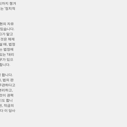
익까지 챙겨
는 '정치적
표현의 자유
 있습니다.
 그가 맡고
 것은 체제
 때, 법정
는 법정에
있는 '대리
무가 있으
합니다.
 합니다.
 법의 판
 무관하다고
분리하고,
것이 권력
기도 합니
된, 작금의
다 이 당사