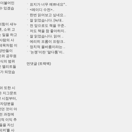
로 더불어민
표지가 너무 예쁘네요^..
수 있겠습
<레이디 수전>..
한번 읽어보고 싶네요...
잘 읽었습니다. [늑대..
의힘이 새누
전 앞으로도 책을 꾸준..
, 소위 고
저도 책을 참 좋아하지..
는 일을 하고
잘 읽었습니다. 읽어 ..
사람의 사
에리히 프롬이 프랑크..
 제목처럼 이
정치적 올바름이라는 ..
 양반들이
‘논쟁’이란 ‘말다툼’이..
고위 공무원
인식의 범위
먼댓글 (트랙백)
은 엘리트들
기가 되었습
쉬 또한 시
은 지그문트
 시점부터,
 자양분을
했던 것이 아
런 과정에
적 이익 추
들을 자신
피커'를 사