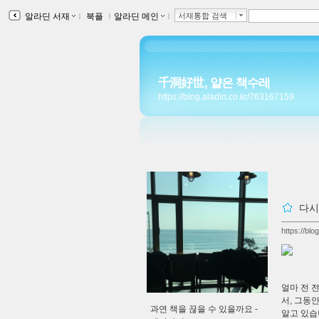
알라딘 서재
ｌ
북플
ｌ
알라딘 메인
ｌ
서재통합 검색
千洞好世, 얕은 책수레
https://blog.aladin.co.kr/763167159
다시
https://bl
얼마 전 
서, 그동
과연 책을 끊을 수 있을까요 -
알고 있습