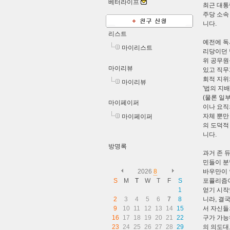
베터라이프
최근 대통
주당 소속
니다.
리스트
예전에 독
마이리스트
리당이던 
위 공무원
마이리뷰
있고 직무
회적 지위
마이리뷰
'법의 지
(물론 일
마이페이퍼
이나 요직
자체 뿐만
마이페이퍼
의 도덕적
니다.
방명록
과거 존 
민들이 분
2026
8
바우만이 
S
M
T
W
T
F
S
포퓰리즘이
1
얻기 시작
2
3
4
5
6
7
8
니라, 결
9
10
11
12
13
14
15
서 자신들
16
17
18
19
20
21
22
구가 가능
23
24
25
26
27
28
29
의 의도대