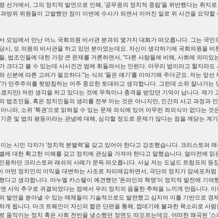
령 선거에서, 그의 정치적 발언으로 인해, '공무원의 정치적 중립'을 위반했다는 취지
 과방위 위원들이 고발했던 점이 이번에 수사가 되면서 이어진 일로 위 사건을 요약할 
서 모임에서 만난 어느 국회의원 비서관 분과의 몇가지 대화가 떠오릅니다. 그는 국민
당시, 모 의원의 비서관을 하고 있던 분이었는데요. 자신이 생각하기에 국회의원을 비롯
들, 법조인들에 대한 가장 큰 문제를 거론하면서, "다른 사람들에 비해, 사회에 의미있
가 크다고 볼 수 있는데 사사건건 법에 휘둘려서는 안된다. 아무리 법이라고 할지라도 
와 신분에 따른 고려가 필요하다."는 식의 '들은 얘기'를 이야기해 주더군요. 저는 앞선
배'가 민주주의를 뒷받침하는 아주 중요한 토대라고 생각합니다. 그런데 소위 잘나가는
부겠지만) 저런 생각을 하고 있다는 것에 무척이나 충격을 받았던 기억이 납니다. 제가 
의 법조인들, 혹은 정치인들의 생리를 전부 아는 것은 아니지만, 인간의 사고 과정과 
 아니라, 소위 '특권'으로 읽혀질 수 있는 문제 의식에 있어 아무런 죄의식이 없다는 것
 기준 및 법의 평등이라는 관념에 대해, 심각할 정도로 문제가 많다는 점을 깨닫는 계
듀이는 시민 각자가 '정치적 분별력'을 갖고 있어야 한다고 강조했습니다. 크리스토퍼 래
별에 대한 확고한 이해를 갖고 정치에 관심을 가져야 한다고 말했습니다. 얼마전에 읽
인용하던 크리스토퍼 래쉬의 사례가 문득 떠오릅니다. 사실 저는 도널드 트럼프의 등장
 어떤 정치인의 이익을 대변하는 사조로 자리매김하면서, 극단의 정치가 암세포처럼
했다고 생각합니다. 마누엘 카스텔이 예견했던 '온라인의 혁명'이 정치적 발전에 기여
국엔 사익 추구로 귀결되었다는 점에서 우리 정치의 음울한 추락을 느끼게 만듭니다. 이
의 발언을 쏟아낼 수 있는 매체들이 기술적으로도 발전했고 심지어 이를 기반으로 경제
하게 됩니다. 마크 트웨인이 자신의 짧은 단편을 통해, 껍데기에 불과한 목소리로 사람
로 움직이는 정치 혹은 사회 전반을 냉소했던 장면도 떠오르는데요. 어떠한 왜곡된 '스