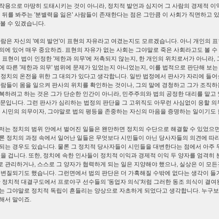
작용으로 마땅히 도태시키는 것이 아니라, 정치적 발언과 심지어 그 사람의 경제적 이
의 뒤를 봐주는 '분별력을 잃은' 사람들이 존재한다는 점은 그만큼 이 사회가 직면하고 있
 볼 수 있겠습니다.
사람은 자신의 '예의 발언'이 표현의 자유라고 여겼는지도 모르겠습니다. 아니 개인의 
의에 있어 매우 중요하죠. 표현의 자유가 없는 사회는 그야말로 죽은 사회라고도 볼 수
의 표현이 법이 인정한 '제한과 의무'에 저촉되지 않는지, 한 개인의 위치로서가 아니라,
에 따른 '제한과 의무' 범위에 문제가 있었는지 아니었는지, 이를 법적으로 판단해 보는
 정치의 온전을 위한 그 대의가 있다고 생각합니다. 일반 법정에서 판사가 자리에 들어설
사람들이 몸을 일으켜 판사의 위치를 확인하는 것이나, 그의 말에 경청하고 그가 조직하
복하려고 하는 것은 그가 단순한 인간이 아니라, 민주주의와 법의 공정한 대리를 맡고 
때문입니다. 그런 판사가 심리하는 법정의 판단을 그 고위직도 아무런 사심없이 응할 의
은 시민의 의무이자, 그야말로 법의 평등을 존중하는 자신의 마음을 증명하는 일이기도 
저는 정치의 범위 안에서 벌어진 일들은 왠만하면 정치의 수단으로 해결할 수 있었으면
론 정치의 과정 속에서 일어난 일들은 무엇보다 시민들이 아닌 당사자들의 의견에 따라,
되는 경우도 있습니다. 물론 그 정치적 당사자들이 시민들을 대변한다는 점에서 아주
없을 겁니다. 또한, 정치에 속한 인사들이 정치적 이익과 경제적 이익 두 양자를 엄격히 
 관리하거나, 스스로 그 양자가 협력하게 되는 일은 지양해야 했으나, 실상은 이 모든
 변질되기도 했습니다. 그런면에서 법의 판단은 더 가혹해질 수밖에 없다는 생각이 들
한 정치적 대결구도에서 프로야구 선수들의 '동업자 의식'처럼 그러한 동조 의식이 결여
는 그야말로 정치적 독립이 흔들리는 양상으로 자초하게 되었다고 생각합니다. 누구보
의해서 말이죠.