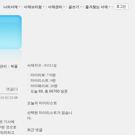
나의서재
ｌ
서재브리핑
ｌ
서재관리
ｌ
글쓰기
ｌ
즐겨찾는 서재
ｌ
서재지수
: 95311점
관리
ｌ
북플
마이리뷰:
편
778
마이리스트:
편
0
마이페이퍼:
편
20
댓글(
0
)
오늘 69, 총 66760 방문
-10-03 22:08
오늘의 마이리스트
선택된 마이리스트가 없습니
다.
은 기사에
부된 것으로
최근 댓글
 차치하고