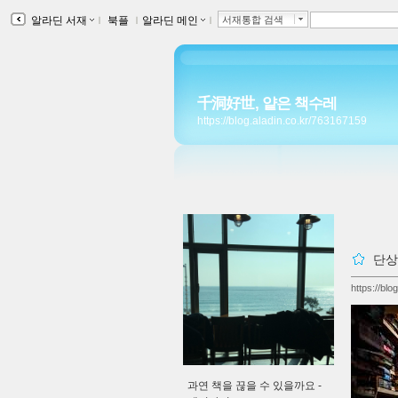
알라딘 서재
ｌ
북플
ｌ
알라딘 메인
ｌ
서재통합 검색
千洞好世, 얕은 책수레
https://blog.aladin.co.kr/763167159
단상
https://bl
과연 책을 끊을 수 있을까요 -