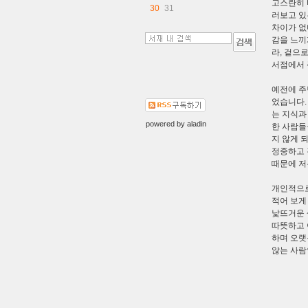
고스란히 
30
31
러보고 있
차이가 없
감을 느끼
라, 겉으
서점에서 
예전에 주
었습니다.
는 지식과
powered by
aladin
한 사람들
지 않게 
정중하고 
때문에 저
개인적으로
적어 보게
낯뜨거운 
따뜻하고 
하며 오랫
않는 사람