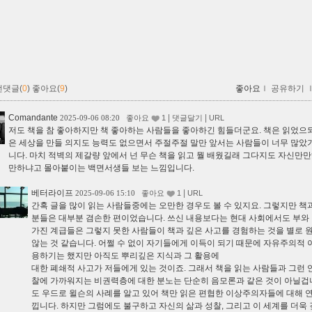
먼댓글(
0
)
좋아요(
9
)
좋아요
ｌ
공유하기
Comandante
|
|
2025-09-06 08:20
좋아요
1
댓글달기
URL
저도 책을 참 좋아하지만 책 좋아하는 사람들을 좋아하긴 힘들더군요. 책은 읽었으되
은 세상을 만들 의지도 능력도 없으면서 주절주절 말만 앞서는 사람들이 너무 많았
니다. 마치 적벽의 제갈량 앞에서 넌 무슨 책을 읽고 뭘 배웠길래 그다지도 자신만
만하냐고 몰아붙이는 백면서생들 보는 느낌입니다.
베터라이프
|
2025-09-06 15:10
좋아요
1
URL
간혹 글을 많이 읽는 사람들중에는 오만한 경우도 볼 수 있지요. 그렇지만 책
분들은 대부분 겸손한 편이었습니다. 쓰신 내용보다는 현대 사회에서도 부와
가진 계급들은 그렇지 못한 사람들이 책과 깊은 사고를 경험하는 것을 별로 
않는 것 같습니다. 어쩔 수 없이 자기들에게 이득이 되기 때문에 자유주의적 
용하기는 했지만 아직도 뿌리깊은 지식과 그 활용에
대한 폐쇄적 사고가 저들에게 있는 것이죠. 그래서 책을 읽는 사람들과 그런 
찰에 가까워지는 비권력층에 대한 분노는 단순히 음모론과 같은 것이 아닐겁니
도 우드로 윌슨의 사례를 알고 있어 책만 읽은 편협한 이상주의자들에 대해 
낍니다. 하지만 그럼에도 불구하고 자신의 삶과 성찰, 그리고 이 세계를 더욱 