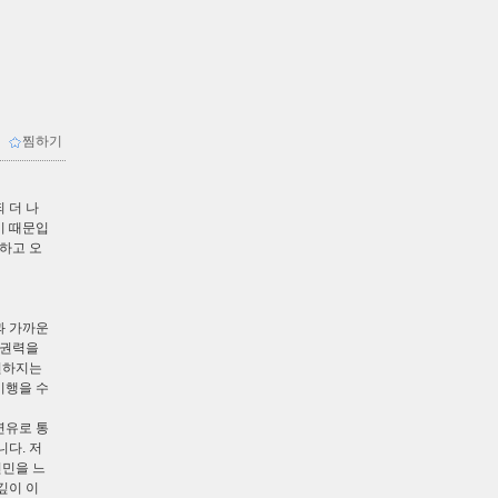
ｌ
찜하기
 더 나
기 때문입
만하고 오
과 가까운
 권력을
원하지는
이행을 수
연유로 통
다. 저
연민을 느
깊이 이