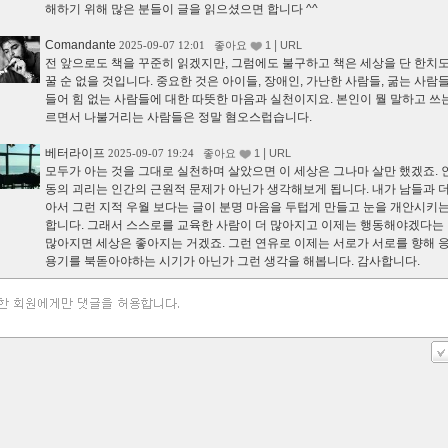
해하기 위해 많은 분들이 글을 읽으셨으면 합니다 ^^
Comandante
|
2025-09-07 12:01
좋아요
1
URL
전 앞으로도 책을 꾸준히 읽겠지만, 그럼에도 불구하고 책은 세상을 단 한치도
꿀 순 없을 것입니다. 중요한 것은 아이들, 장애인, 가난한 사람들, 굶는 사람들
들어 힘 없는 사람들에 대한 따뜻한 마음과 실천이지요. 본인이 뭘 말하고 쓰
르면서 나불거리는 사람들은 정말 혐오스럽습니다.
베터라이프
|
2025-09-07 19:24
좋아요
1
URL
모두가 아는 것을 그대로 실천하며 살았으면 이 세상은 그나마 살만 했겠죠. 
동의 괴리는 인간의 근원적 문제가 아닌가 생각해보게 됩니다. 내가 남들과 더
아서 그런 지적 우월 보다는 글이 분명 마음을 두텁게 만들고 눈을 개안시키는
합니다. 그래서 스스로를 교육한 사람이 더 많아지고 이제는 행동해야겠다는
많아지면 세상은 좋아지는 거겠죠. 그런 연유로 이제는 서로가 서로를 향해 
용기를 북돋아야하는 시기가 아닌가 그런 생각을 해봅니다. 감사합니다.