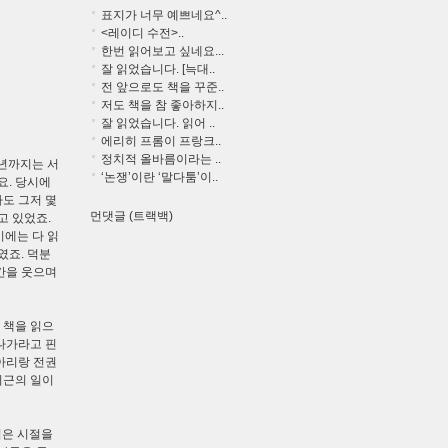
표지가 너무 예쁘네요^..
<레이디 수전>..
한번 읽어보고 싶네요...
잘 읽었습니다. [늑대..
전 앞으로도 책을 꾸준..
저도 책을 참 좋아하지..
잘 읽었습니다. 읽어 ..
에리히 프롬이 프랑크..
정치적 올바름이라는 ..
3년까지는 서
‘논쟁’이란 ‘말다툼’이..
요. 당시에
도 그저 몇
먼댓글 (트랙백)
고 있었죠.
기에는 다 읽
였죠. 덕분
시간을 웃으며
 책을 읽으
 나가라고 핀
 아리랑 전권
최근의 일이
젊은 시절을