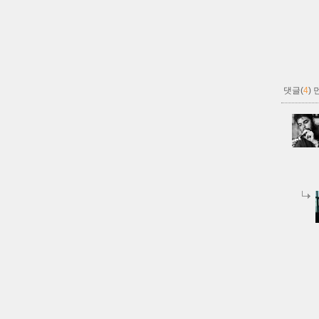
댓글(
4
)