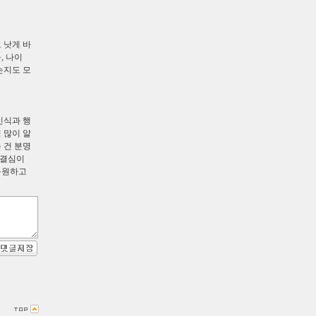
 낫게 바
, 나이
는지도 모
인식과 행
 많이 알
 건 분명
 결심이
응원하고