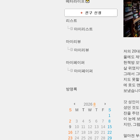
베터라이프
리스트
마이리스트
마이리뷰
마이리뷰
저의 20
울에도 제
마이페이퍼
헌책방 모
살 위였지
마이페이퍼
그래서 그
지도 못할
에 옷도 
방명록
보냈습니다
갓 성인이
2026
8
셨던 것도
S
M
T
W
T
F
S
잔을 주던
1
이 눈에 
2
3
4
5
6
7
8
지만, 그
9
10
11
12
13
14
15
16
17
18
19
20
21
22
얼마전 부
23
24
25
26
27
28
29