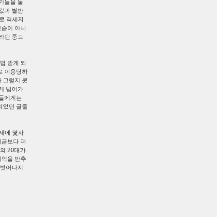
가들을 둘
값과 별반
실로 격세지
모습이 아니
라딘 중고
법 받게 되
로 이용당하
가 그렇지 못
게 넘어가
람들에게는
읽었던 글줄
서재에 몇자
지금보다 더
의 20대가
기억을 반추
 벗어나지