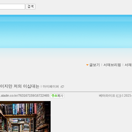
글보기
ｌ
서재브리핑
ｌ
서재
이지만 저의 이십대는
ｌ
마이페이퍼
og.aladin.co.kr/763167159/16722465
베터라이프
(
) l 2025