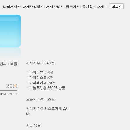
나의서재
ｌ
서재브리핑
ｌ
서재관리
ｌ
글쓰기
ｌ
즐겨찾는 서재
ｌ
서재지수
: 95321점
관리
ｌ
북플
마이리뷰:
편
778
마이리스트:
편
0
마이페이퍼:
편
20
댓글(
4
)
오늘 52, 총 66935 방문
-09-05 20:07
오늘의 마이리스트
선택된 마이리스트가 없습니
다.
최근 댓글