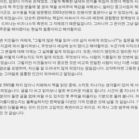
바친, 집보다 가까운 존재였죠. 그렇게 퀘퀘한 냄새와 먼지를 뒤집어 쓰면서 책방의 서
는데 책 주인장 분들께 몇 권의 책을 보여주며 책값을 여쭤보니, 알라딘 중고서점의 책
더군요. 보수동을 처음 방문했던 2003년만해도 만원이면 몇권이나 살 수 있었는데, 
게 되었습니다. 단순히 판매하는 책값이 비싸서가 아니라 예전에 경험했던 헌책방의 
로 드러나는 비즈니스적 측면의 그 자체였기 때문일겁니다. 그러니까 그 돈이면 그냥 알
주문을 해야겠다는 현실적 절충이라고 해야할까요.
변 지인들이 저에게, "그렇게 많은 책을 읽어 너의 삶이 바뀌게 되었느냐?"는 질문을 제
 지금에 와서 돌이켜보니, 무엇보다 세상에 눈이 떴다고 해야할까요. 누군가에 이익으
 그 본질에 대해 이제는 그 실체를 알게 되었습니다. 또한, 머리가 명민하고 영리한 자
을 어떻게 다루는지도 익히 알게 되었죠. 무엇보다 어느 사람의 기름칠이 된 언변에 쉽
되었습니다. 그렇지만 이것들보다 더 중요한 것은 비교적 친밀한 사람이 아닌 다른 사
겸손을 표명하며, 자신을 잘 드러내지 않게 되었다는 점일겁니다. 요약하자면 그동한 
는 그야말로 음흉한 인간이 되어버리고 말았습니다.
 SNS를 하지 않으니 카페에서 책을 읽던 중에, 스치듯 지나가는 생각들이 있어 제 
 되었습니다. 글을 다 쓰고 읽어보니 얼핏 부끄러운 마음도 듭니다. 시간이 좀 지나서 
생각이 들면 글을 없애 버릴 수도 있지만 옛 추억을 떠올리는 기분으로 올려 봅니다. 저
아름다웠는지는 불확실하지만 헌책방을 다녔던 기억 만큼은 오래 남을 것 같습니다. 
동안 단물을 빠는 것이 인간의 고집적인 측면이라고 하지요. 저 역시 그런 범주에 하등
인 것 같습니다.