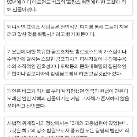
90년에 이미 에드먼드 버크의 ‘프랑스 혁명에 대한 고찰‘에 의
해 만들어졌다.
왜냐하면 프랑스 사람들은 전면적인 파괴를 통해 그들이 자유
라고 말한 것을 확립시키려고 했기 때문이다.
기요틴에 대한 특유한 공포조차도 홀로코스트의 가스실이나
수백만에 달하는 스탈린 공포정치의 피해자들이나 강제수용
소의 조직적인 잔혹성이나 모택동의 문화대혁명의 집단적인
위협이나 캄보디아의 킬링필드에 비하면 보잘것없어졌다.
페인은 버크가 허세를 부리며 자랑했던 영국의 헌법이 연륜이
오래된 인간 지혜의 산물이기는 커녕 그 자체가 존재하지 않을
뿐이라고 선언했다.
사법적 위계질서의 정상에서는 13개의 고등법원이 있었는데,
그것은 최고의 상소 법원으로서 중요한 모든 왕령의 법안이 작