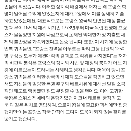
인물이 되었습니다. 이러한 정치적 배경에서 저자는 왜 프랑스 혁
명이 일어날 수밖에 없었는지에 대해, 2장에서 이를 상세히 기술
하고 있었는데요. 대표적으로는 프랑스 왕국의 만연된 재정 불균
형과 루이 16세의 재위 시기인 1778년부터 미국 독립 전쟁에 프랑
스가 물심양면 지원에 나섬으로써 초래된 막대한 재정 지출도 체
제의 불안정을 가속화했다고 논증 됩니다. 또한, 이 시기에 등장한
법복 귀족들인, "프랑스 전역을 아우르는 파리 고등 법원의 1250
명 구성원 모두가 매관매직의 결과로 그 직위를 차지했다"는 저자
의 비판적 분석은 프랑스의 정치와 사법 및 재정의 붕괴가 어느 지
경에 이르렀는지 드러내는 사례라고 생각됩니다. 더욱이 당시 프
랑스 귀족들은 이러한 왕국의 체제적 모순들을 직면하고 있으면
서도 자신들의 알량한 특권 추구와 베르사유에 대해선 일절 소극
적인 태도로 행동했던 점도 부정할 수 없을 텐데요. 이에 고귀한
국왕은 스위스 제네바의 은행가였던 자크 네케르를 '궁정의 고
문'과 같은 위치로 영입하여, 오로지 왕실에 필요한 과세에만 집중
했지만 이는 프랑스 정국 안정에 그다지 도움이 되지 않는 결과를
낳기도 했습니다.