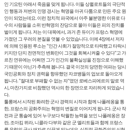
인 기요틴 아래서 죽음을 맞게 됩니다. 이들 상퀼로트들의 극단적
인 행동과 저변의 인명 경시는 혁명을 아귀 다툼으로 만든 주요 원
인이 되었는데요. 이런 정치적 파국에서 아주 불분명한 이유로 다
수의 사람들을 소위 반혁명의 잔당으로 몰아 이들은 피의 잔치를
벌이게 됩니다. 저는 이 대목에서, 과거 존 듀이가 프랑스 혁명에
가졌던 그 우려의 본질을 엿볼 수 있었습니다. 이에 4장에서 저자
에 의해 인용된 루소는 "인간 사회가 절망적으로 타락했고 타락시
키지만 단지 전면적인 변화만이 그것을 회복시켜줄 수 있다"고 가
르친 연유에는 어쩌면 그가 인간의 불확실성을 진정으로 이해했
기 때문이 아닌가 추측해 봅니다. 결국 이것의 당면한 여파는 당시
국민공회와 정치 권력을 향유했던 자코뱅들의 업보로 돌아오게
됩니다. "절대로 부패할 수 없는 자"였던 로베스피에르의 말로 역
시, 마찬가지로 비참했던 역사의 한 장면으로 자리하게 되었습니
다.
툴롱에서 시작된 화려한 군사 경력의 시작과 함께 나폴레옹을 통
한, 프랑스의 공화주의는 혁명의 변질로 이어지게 됩니다. 군사 작
전과 군 통솔에 있어 누구보다 탁월한 능력을 보인 나폴레옹은 장
란, 조아킴 뮈라, 니콜라 다부와 같은 군 엘리트들과 함께 프랑스
를 유럽의 군사 패자로 이끌게 되는데요. 실질적 공화주의의 실험