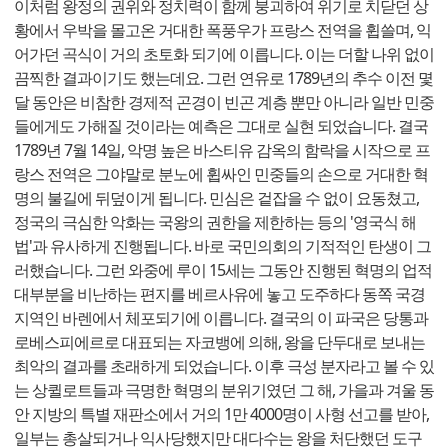
이처럼 왕정의 권위와 정치력이 함께 붕괴하여 위기로 치닫던 상
황에서 우박을 몰고온 거대한 폭풍우가 프랑스 전역을 휩쓸며, 익
어가던 곡식이 거의 초토화 되기에 이릅니다. 이는 더할 나위 없이
끔찍한 결과이기도 했는데요. 그런 연유로 1789년의 추수 이전 몇
달 동안은 비참한 경제적 곤경이 빈곤 계층 뿐만 아니라 일반 민중
들에게도 가해질 것이라는 예측은 그대로 실현 되었습니다. 결국
1789년 7월 14일, 악명 높은 바스티유 감옥의 함락을 시작으로 프
랑스 전역은 그야말로 분노에 휩싸인 민중들의 손으로 거대한 혁
명의 불길에 뒤덮이게 됩니다. 민심은 겉잡을 수 없이 요동쳤고,
정국의 극심한 악화는 국왕의 권한을 제한하는 등의 '영국식 해
법'과 유사하게 진행됩니다. 바로 국민의회의 기적적인 탄생이 그
러했습니다. 그런 와중에 루이 15세는 그동안 진행된 혁명의 업적
대부분을 비난하는 편지를 베르사유에 놓고 도주하다 동쪽 국경
지역인 바렌에서 체포되기에 이릅니다. 결국의 이 파국은 당통과
로베스피에르로 대표되는 자코뱅에 의해, 왕을 단두대로 보내는
최악의 결과를 초래하게 되었습니다. 이후 극성 분자라고 볼 수 있
는 상퀼로트들과 극명한 혁명의 분위기였던 그 해, 가을과 겨울 동
안 지방의 특별 재판소에서 거의 1만 4000명이 사형 선고를 받아,
일부는 총살되거나 익사당했지만 대다수는 왕을 처단했던 도구