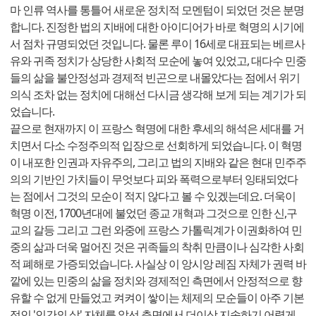
마 인류 역사를 통틀어 새로운 정치적 모멘텀이 되었던 것은 분명
합니다. 진정한 법의 지배에 대한 아이디어가 바로 혁명의 시기에
서 점차 규명되었던 것입니다. 물론 루이 16세로 대표되는 베르사
유와 귀족 정치가 상당한 사회적 모순에 놓여 있었고, 대다수 민중
들의 삶을 불안정성과 경제적 빈곤으로 내몰았다는 점에서 위기
의식 조차 없는 정치에 대해선 다시금 생각해 보게 되는 계기가 되
었습니다.
끝으로 현재까지 이 프랑스 혁명에 대한 후세의 해석은 세대를 거
치면서 다소 수정주의적 입장으로 선회하게 되었습니다. 이 혁명
이 내포한 인권과 자유주의, 그리고 법의 지배와 같은 현대 민주주
의의 기반인 가치들이 무엇보다 피와 폭력으로부터 잉태되었다
는 점에서 그것의 모순이 적지 않다고 볼 수 있겠는데요. 더욱이
혁명 이전, 1700년대에 불었던 종교 개혁과 그것으로 인한 신,구
교의 갈등 그리고 그런 와중에 프랑스 가톨릭계가 이권화하여 민
중의 삶과 더욱 멀어진 것은 귀족들의 착취 만큼이나 심각한 사회
적 폐해로 가증되었습니다. 사실상 이 앙시앙 레짐 자체가 권력 바
깥에 있는 민중의 삶을 정치와 경제적인 측면에서 안정적으로 향
유할 수 없게 만들었고 켜켜이 쌓이는 체제의 모순들이 아주 기본
적인 '인간의 삶' 자체를 앞선 측면에서 더이상 지속하기 어렵게