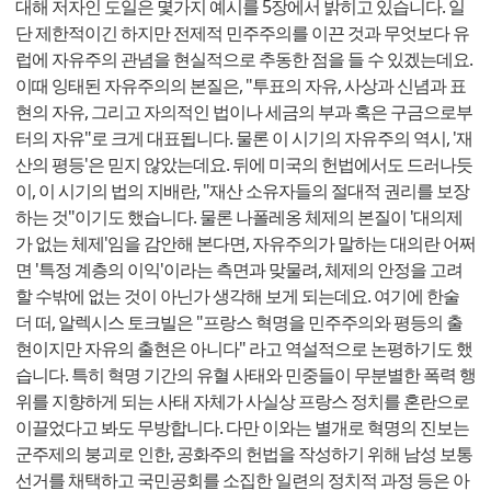
대해 저자인 도일은 몇가지 예시를 5장에서 밝히고 있습니다. 일
단 제한적이긴 하지만 전제적 민주주의를 이끈 것과 무엇보다 유
럽에 자유주의 관념을 현실적으로 추동한 점을 들 수 있겠는데요.
이때 잉태된 자유주의의 본질은, "투표의 자유, 사상과 신념과 표
현의 자유, 그리고 자의적인 법이나 세금의 부과 혹은 구금으로부
터의 자유"로 크게 대표됩니다. 물론 이 시기의 자유주의 역시, '재
산의 평등'은 믿지 않았는데요. 뒤에 미국의 헌법에서도 드러나듯
이, 이 시기의 법의 지배란, "재산 소유자들의 절대적 권리를 보장
하는 것"이기도 했습니다. 물론 나폴레옹 체제의 본질이 '대의제
가 없는 체제'임을 감안해 본다면, 자유주의가 말하는 대의란 어쩌
면 '특정 계층의 이익'이라는 측면과 맞물려, 체제의 안정을 고려
할 수밖에 없는 것이 아닌가 생각해 보게 되는데요. 여기에 한술
더 떠, 알렉시스 토크빌은 "프랑스 혁명을 민주주의와 평등의 출
현이지만 자유의 출현은 아니다" 라고 역설적으로 논평하기도 했
습니다. 특히 혁명 기간의 유혈 사태와 민중들이 무분별한 폭력 행
위를 지향하게 되는 사태 자체가 사실상 프랑스 정치를 혼란으로
이끌었다고 봐도 무방합니다. 다만 이와는 별개로 혁명의 진보는
군주제의 붕괴로 인한, 공화주의 헌법을 작성하기 위해 남성 보통
선거를 채택하고 국민공회를 소집한 일련의 정치적 과정 등은 아