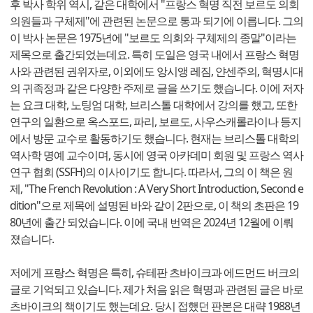
후 박사 학위 역시, 같은 대학에서 "프랑스 혁명 직전 보르도 의회
의원들과 구체제"에 관련된 논문으로 통과 되기에 이릅니다. 그의
이 박사 논문은 1975년에 "보르도 의회와 구체제의 종말"이라는
제목으로 출간되었는데요. 특히 도일은 영국 내에서 프랑스 혁명
사와 관련된 권위자로, 이외에도 앙시앵 레짐, 얀센주의, 혁명시대
의 귀족정과 같은 다양한 주제로 글을 쓰기도 했습니다. 이에 저자
는 요크 대학, 노팅엄 대학, 브리스톨 대학에서 강의를 했고, 또한
연구의 일환으로 옥스포드, 파리, 보르도, 사우스캐롤라이나 등지
에서 방문 교수로 활동하기도 했습니다. 현재는 브리스톨 대학의
역사학 명예 교수이며, 동시에 영국 아카데미 회원 및 프랑스 역사
연구 협회 (SSFH)의 이사이기도 합니다. 따라서, 그의 이 책은 원
제, "The French Revolution : A Very Short Introduction, Second e
dition"으로 제목에 설명된 바와 같이 2판으로, 이 책의 초판은 19
80년에 출간 되었습니다. 이에 국내 번역은 2024년 12월에 이뤄
졌습니다.
저에게 프랑스 혁명은 특히, 슈테판 츠바이크과 에드먼드 버크의
글로 기억되고 있습니다. 제가 처음 읽은 혁명과 관련된 글은 바로
츠바이크의 책이기도 했는데요. 당시 접했던 판본은 대략 1988년