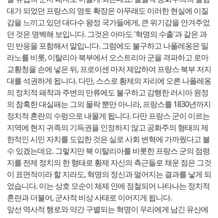
대가 되었던 프랑스의 영토 확장은 아무래도 이러한 현실에 이질
감을 느끼고 있던 대다수 왕정 국가들에게, 큰 위기감을 안겨주었
던 것은 명백해 보입니다. 그것은 아마도 '혁명의 수출'과 같은 과
민 반응을 포함해서 말입니다. 그럼에도 불구하고 나폴레옹은 밀
라노를 비롯, 이탈리아 북부에서 오스트리아 군을 격파하고 로마
교황청을 손에 넣은 뒤, 프로이센 마저 제압하여 프랑스 북부 저지
대를 석권하게 됩니다. 다만, 스스로 황제의 자리에 오른 나폴레옹
의 정치적 패착과 주변의 만류에도 불구하고 감행한 러시아 원정
의 참혹한 대실패는 그의 몰락 뿐만 아니라, 프랑스를 1830년까지
정치적 혼란의 수렁으로 내몰게 됩니다. 다만 프랑스 군이 이르는
지역에 현지 귀족의 기득권을 인정하지 않고 공화주의 형태의 제
한적인 시민 자치를 도입한 것은 실로 사회 변혁에 가까웠다고 볼
수 있겠는데요. 그렇지만 북 이탈리아를 비롯한 프랑스 군의 점령
지를 전제 정치의 한 형태로 황제 자신의 측근들로 채운 점은 그것
이 표면적이라 할 지라도, 혁명의 정신과 멀어지는 결과를 낳게 되
었습니다. 이는 상호 모순이 체제 안에 점철되어 나타나는 정치적
혼란과 더불어, 군사적 비상 사태로 이어지게 됩니다.
앞선 역사적 행로와 약간 구별되는 혁명이 우리에게 남긴 유산에