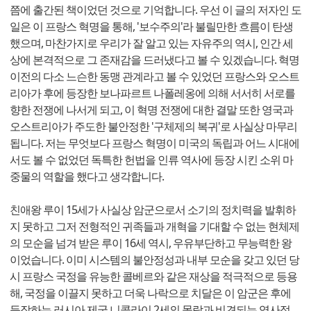
쯤에 출간된 책이었던 것으로 기억합니다. 우선 이 글의 저자인 도
일은 이 프랑스 혁명을 통해, '보수주의'라 불릴만한 흐름이 탄생
했으며, 마찬가지로 우리가 잘 알고 있는 자유주의 역시, 인간 세
상에 본격적으로 그 존재감을 드러냈다고 볼 수 있겠습니다. 혁명
이전의 다소 느슨한 동맹 관계라고 볼 수 있었던 프랑스와 오스트
리아가 후에 등장한 보나파르트 나폴레옹에 의해 서서히 서로를
향한 전쟁에 나서게 되고, 이 혁명 전쟁에 대한 결말 또한 영국과
오스트리아가 주도한 불안정한 '구체제의 복귀'로 사실상 마무리
됩니다. 저는 무엇보다 프랑스 혁명이 미국의 독립과 어느 시대에
서도 볼 수 없었던 독특한 헌법을 인류 역사에 등장 시킨 소위 마
중물의 역할을 했다고 생각합니다.
친애왕 루이 15세가 사실상 암군으로서 소기의 정치력을 발휘하
지 못하고 그저 전형적인 귀족들과 개혁을 기대할 수 없는 현체제
의 모순을 넘겨 받은 루이 16세 역시, 우유부단하고 무능력한 왕
이었습니다. 이미 시스템의 불안정성과 내부 모순을 갖고 있던 당
시 프랑스 국정을 유능한 콜베르와 같은 재상을 적극적으로 등용
해, 국정을 이끌지 못하고 더욱 나락으로 치달은 이 암군은 후에
등장하는 러시아 제국 니콜라이 2세의 몰락과 비견되는 역사적