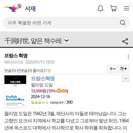
千洞好世, 얕은 책수레
프랑스 혁명
메뉴
베터라이프 2025/01/15 18:55
0
0
11
댓글 (
)
먼댓글 (
)
좋아요 (
)
프랑스혁명
윌리엄 도일
13,500
원 (
10%
↓
450
)
2024-12-16
: 390
윌리엄 도일은 1942년 3월, 재단사의 아들로 태어났습니다. 그는
고향인 요크셔 지역에서 학교를 다녔고 그로부터 몇년 뒤인, 1964
년에 옥스포드 대학에서 역사학으로 학사 학위를 취득합니다. 이