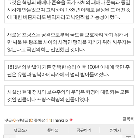
그것은 혁명의 패배나 존속을 국가 자체의 패배나 존속과 동일
시하게 만들었으며 그리하여 1789년 이래로 달성된 그 어떤 것
에 대한 비판자라도 반역자라고 낙인찍힐 가능성이 컸다.
새로운 프랑스는 공격으로부터 국토를 보호하려 하기 위해서
만 싸울 뿐 왕조들 사이의 사적인 맹약을 지키기 위해 싸우지는
않는다고 국민의회는 선언했던 것이다.
1815년의 반발이 거든 명백한 승리 이후 100년 이내에 국민 주
권은 유럽과 남북아메리카에서 널리 받아들여졌다.
사실상 현대 정치의 보수주의의 우익은 혁명에 대립되는 모든
것인 만큼이나 프랑스혁명의 산물이었다.
글목록
0
0
11
댓글 (
)
먼댓글 (
)
좋아요 (
)
ThanksTo
댓글쓰기
좋아요
공유하기
찜하기