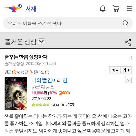
즐거운 상상
꿈꾸는 만큼 성장한다
메뉴
즐거운상상 2015/06/14 15:33
2
0
1
댓글 (
)
먼댓글 (
)
좋아요 (
)
나의 빨간머리 앤
샤론 제닝스
10,800
원 (
10%
↓
600
)
2015-04-22
: 109
책을 좋아하는 리나는 작가가 되는 게 꿈이에요. 책에 나오는 고아
를 좋아하는 소녀입니다.예의와 품격을 중요하게 생각하는 엄마
와는 부딪히지요. 엄마에게 벗어나고 싶은 마음때문에 고아가 되