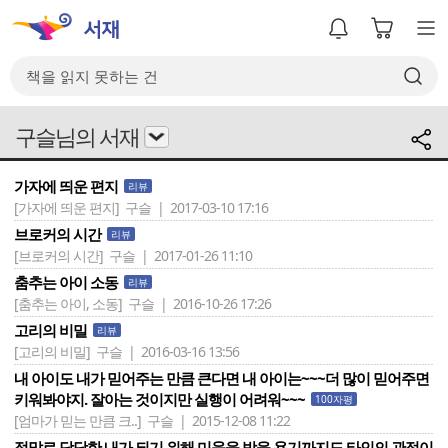
구슬님의 서재
가자에 띄운 편지
리뷰
[가자에 띄운 편지]
구슬 | 2017-03-10 17:16
브로커의 시간
리뷰
[브로커의 시간]
구슬 | 2017-01-26 11:10
춤추는 아이 소동
리뷰
[춤추는 아이, 소동]
구슬 | 2016-10-26 17:26
고리의 비밀
리뷰
[고리의 비밀]
구슬 | 2016-03-16 13:56
내 아이도 내가 믿어주는 만큼 큰다면 내 아이는~~~더 많이 믿어주면
키워봐야지. 잘아는 것이지만 실행이 어려워~~~
100자평
[엄마가 믿는 만큼 크..]
구슬 | 2015-12-08 11:22
정말로 당당한 내가 되기 위해 미움을 받을 용기까지도.타인의 관점이