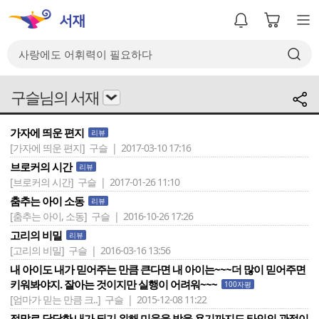
구슬님의 서재
가자에 띄운 편지
리뷰
[가자에 띄운 편지]
구슬 | 2017-03-10 17:16
브로커의 시간
리뷰
[브로커의 시간]
구슬 | 2017-01-26 11:10
춤추는 아이 소동
리뷰
[춤추는 아이, 소동]
구슬 | 2016-10-26 17:26
고리의 비밀
리뷰
[고리의 비밀]
구슬 | 2016-03-16 13:56
내 아이도 내가 믿어주는 만큼 큰다면 내 아이는~~~더 많이 믿어주면
키워봐야지. 잘아는 것이지만 실행이 어려워~~~
100자평
[엄마가 믿는 만큼 크..]
구슬 | 2015-12-08 11:22
정말로 당당한 내가 되기 위해 미움을 받을 용기까지도.타인의 관점이