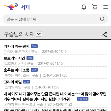
구슬님의 서재
가자에 띄운 편지
리뷰
[가자에 띄운 편지]
구슬 | 2017-03-10 17:16
브로커의 시간
리뷰
[브로커의 시간]
구슬 | 2017-01-26 11:10
춤추는 아이 소동
리뷰
[춤추는 아이, 소동]
구슬 | 2016-10-26 17:26
고리의 비밀
리뷰
[고리의 비밀]
구슬 | 2016-03-16 13:56
내 아이도 내가 믿어주는 만큼 큰다면 내 아이는~~~더 많이 믿어주면
키워봐야지. 잘아는 것이지만 실행이 어려워~~~
100자평
[엄마가 믿는 만큼 크..]
구슬 | 2015-12-08 11:22
정말로 당당한 내가 되기 위해 미움을 받을 용기까지도.타인의 관점이