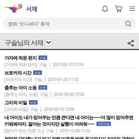
구슬님의 서재
가자에 띄운 편지
리뷰
[가자에 띄운 편지]
구슬 | 2017-03-10 17:16
브로커의 시간
리뷰
[브로커의 시간]
구슬 | 2017-01-26 11:10
춤추는 아이 소동
리뷰
[춤추는 아이, 소동]
구슬 | 2016-10-26 17:26
고리의 비밀
리뷰
[고리의 비밀]
구슬 | 2016-03-16 13:56
내 아이도 내가 믿어주는 만큼 큰다면 내 아이는~~~더 많이 믿어주면
키워봐야지. 잘아는 것이지만 실행이 어려워~~~
100자평
[엄마가 믿는 만큼 크..]
구슬 | 2015-12-08 11:22
정말로 당당한 내가 되기 위해 미움을 받을 용기까지도.타인의 관점이