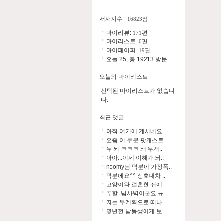
서재지수
: 16823점
마이리뷰:
편
171
마이리스트:
편
0
마이페이퍼:
편
19
오늘 25, 총 19213 방문
오늘의 마이리스트
선택된 마이리스트가 없습니
다.
최근 댓글
아직 여기에 계시네요 ..
요즘 이 두분 팟캐스트..
두 뇌 ㅋㅋㅋ 왜 두개..
아아...이제 이해가 되..
noomy님 덕분에 가정폭..
덕분에요^^ 상호대차 ..
고양이와 결혼한 쥐에..
푸할. 넘사벽이군요 ㅠ..
저는 무계획으로 떠나..
몇년전 남동생에게 보..