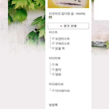
이것저것 잡다한 글 -
noomy
리스트
보관리스트
구매리스트
읽을 책
마이리뷰
책
음악
영화
마이페이퍼
마이페이퍼
방명록