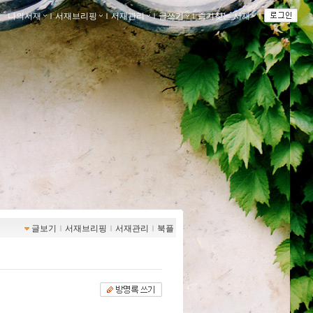
나의서재
ｌ
서재브리핑
ｌ
서재관리
ｌ
글쓰기
ｌ
즐겨찾는 서재
ｌ
글보기
ｌ
서재브리핑
ｌ
서재관리
ｌ
북플