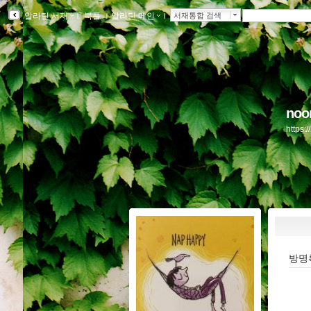
알라딘 서재
ｌ
북플
ｌ
알라딘 메인
ｌ
서재통합 검색
no
https:
방명