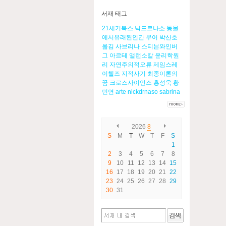
서재 태그
21세기북스
닉드르나소
동물
에서유래된인간
무어
박산호
옮김
사브리나
스티븐와인버
그
아르테
앨런소칼
윤리학원
리
자연주의적오류
제임스레
이첼즈
지적사기
최종이론의
꿈
크로스사이언스
홍성욱
황
민연
arte
nickdrnaso
sabrina
2026
8
S
M
T
W
T
F
S
1
2
3
4
5
6
7
8
9
10
11
12
13
14
15
16
17
18
19
20
21
22
23
24
25
26
27
28
29
30
31