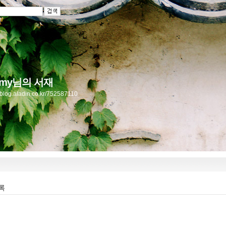
omy님의 서재
//blog.aladin.co.kr/752587110
록