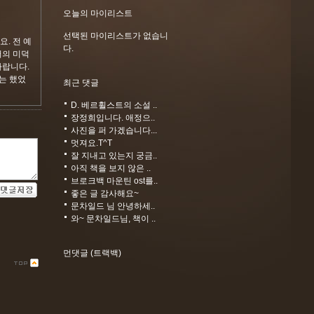
오늘의 마이리스트
선택된 마이리스트가 없습니
. 전 예
다.
저의 미덕
자랍니다.
는 했었
최근 댓글
D. 베르휠스트의 소설 ..
장정희입니다. 애정으..
사진을 퍼 가겠습니다...
멋져요.T^T
잘 지내고 있는지 궁금..
아직 책을 보지 않은 ..
브로크백 마운틴 ost를..
좋은 글 감사해요~
문차일드 님 안녕하세..
와~ 문차일드님, 책이 ..
먼댓글 (트랙백)