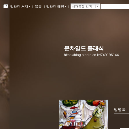
알라딘 서재
ｌ
북플
ｌ
알라딘 메인
ｌ
서재통합 검색
문차일드 클래식
https://blog.aladin.co.kr/749196144
방명록