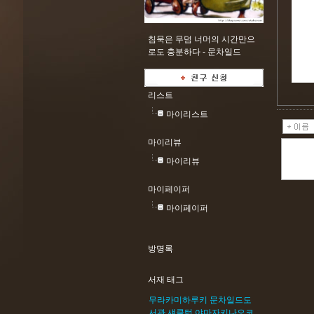
침묵은 무덤 너머의 시간만으
로도 충분하다 -
문차일드
리스트
마이리스트
마이리뷰
마이리뷰
마이페이퍼
마이페이퍼
방명록
서재 태그
무라카미하루키
문차일드도
서관
섀클턴
야마자키나오코