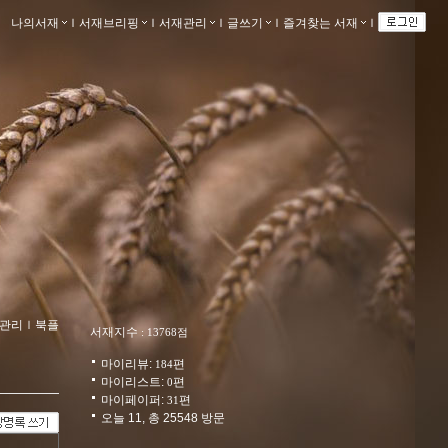
나의서재
ｌ
서재브리핑
ｌ
서재관리
ｌ
글쓰기
ｌ
즐겨찾는 서재
ｌ
관리
ｌ
북플
서재지수
: 13768점
마이리뷰:
편
184
마이리스트:
편
0
마이페이퍼:
편
31
오늘 11, 총 25548 방문