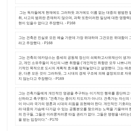
그는 독자들에게 현재에도 그러하듯 과거에도 이름 없는 대중의 평범한 
취, 사고의 범위란 존재하지 않으며, 과학 또한이러한 일상에 대한 영향력
현이 있을수 없다고 주장했다.
- P168
그는 건축은 진실로 모든 예술 가운데 가장 위대하며 그건모든 위대함이
라고 주장했다.
- P168
그는 건축의 데카당스는 중세의 공동체 정신이 쇠퇴하고사유재산이 생
고, 개인 소유주들이 자신의 나쁜 취향을 (‘개인적인 취향은 모두 나쁘니까
기적인 목적으로 도시의 계획적 효과를 망쳐놓았다고 설명했다. 그는 애
은, 다른 모든 것이 그러하듯, 그 시대의 경제 구조에 의해 결정되므로 
지 않는다고 주장했다.
- P169
그는 건축가들에게 개인적인 영광을 추구하는 이기적인 행위를 중단하고
신하라고 촉구했다. "건축가는 종이지 지도자가 아니다. 건축가는 자신의 
이 아니라 국가의 영혼과 시대의 리듬을 표현해야 한다. 개인적인 기호라
라 대중의 가슴에 다가갈 수 있는 공통분모를 찾으려는 노력을 기울여야 한다
의 친구들, 그들은 이러쿵저러쿵 따질 권리가 없다. 그들은 명령을 내리는
을 받는 입장이다."
- P170