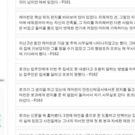
각이 났지만 애써 잊었다.
- P161
캐머런은 책상 위의 편지를 바라보며 앉아 있었다. 치욕적인 건, 그동안 
아에 세워졌어야 하는 자신의 건축물, 그 자리를 차지해버린 다른 사람의
은 비집고 들어올 틈도 없이 연체된 전기세 걱정만 머리에 가득하다는 것
지난 2년 동안 캐머런은 가끔 몇 주씩 사무실에 나타나지않고는 했다. 그
의 집에 가보았지만 그를 찾을 수가 없었고 그의 행방조차 모르는 채 무
며 기다려야 했다.
- P162
로크는 집주인에게 이번 주 집세도 못 내겠다고 조용히 말하는 방법을 터
는 집주인은 집세를 달라고 조르지 못했다.
- P162
로크가 그 생각을 하고 있는데 캐머런이 안전신탁공사에서온 편지를 들고
머런은 로크에게 편지를 준 뒤 말없이 돌아서서 자기 사무실로 갔다. 로크
라갔다.
- P163
5
로크는 신문을 쓱 훑어봤다. 1면에 애인을 총으로 쏜 도톰하고 반짝이는 
2
이 실려 있었고 사진밑에는 그녀의 자서전 연재 첫 회 분과 자세한 재판 기
9