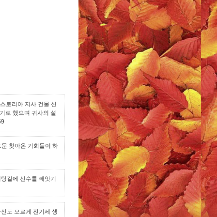
아스토리아 지사 건물 신
기기로 했으며 귀사의 설
59
드문 찾아온 기회들이 하
 페팅길에 선수를 빼앗기
자신도 모르게 전기세 생