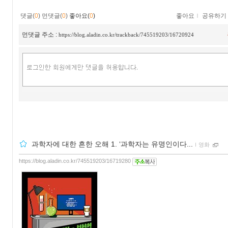
댓글(
0
)
먼댓글(
0
)
좋아요(
0
)
좋아요
ｌ
공유하기
먼댓글 주소 :
https://blog.aladin.co.kr/trackback/745519203/16720924
과학자에 대한 흔한 오해 1. ‘과학자는 유명인이다...
ｌ
영화
https://blog.aladin.co.kr/745519203/16719280