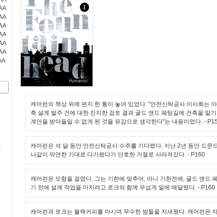
AA
AA
AA
AA
AA
AA
AA
캐머런의 책상 위에 편지 한 통이 놓여 있었다. "안전신탁공사 이사회는 
축 설계 발주 건에 대한 진지한 검토 결과 굴드 앤드 페팅길에 건축을 맡
계안을 받아들일 수 없게 된 것을 유감으로 생각한다"는 내용이었다.
- P1
캐머런은 석 달 동안 안전신탁공사 수주를 기다렸다. 지난 2년 동안 드문
문
나같이 막연한 기대로 다가왔다가 단호한 거절로 사라져갔다.
- P160
캐머런은 모험을 걸었다. 그는 기한에 맞추어, 아니 기한전에, 굴드 앤드
기 전에 설계 작업을 마치려고 로크와 함께 무섭게 일에 매달렸다.
- P160
캐머런과 로크는 블랙커피를 마시며 무수한 밤들을 지새웠다. 캐머런은 