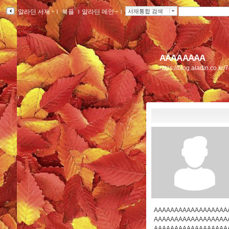
알라딘 서재
ｌ
북플
ｌ
알라딘 메인
ｌ
서재통합 검색
AAAAAAAA
https://blog.aladin.co.k
AAAAAAAAAAAAAAAAAA
AAAAAAAAAAAAAAAAAA
AAAAAAAAAAAAAAAAAA