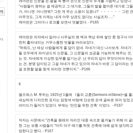
캐머런은 신문을 든 팔을 쭉 뻗어 손으로 신문의 무게를 가늠하고 있었다.
"사람들이 원하는 걸 제공하고 그 대가로, 그들의 발을 핥아준 대가로 그
가, 아니면. 아니면뭐? 그런 게 무슨 소용이 있겠나? ・・・・・・ 그런 건
아무것도, 그게 이제는 내게 아무 상관도 없다는 사실조차......"
캐머런은 그러더니 로크를 보면서 덧붙였다.
- P165
캐머런은 의자에서 일어나 사무실의 맨 벽과 책상 위에 쌓인 흰 청구서 더
다.
천히 흘러내리는 거무스름한 빗물을 바라보았다.
"하워드, 난 세상 사람들에게 줄 답이 없네. 자네가 대신 나서보게. 자네가
들 모두에게 와이낸드의 신문들, 그 신문들의 성공을 가능하게 해주는 것, 
는 것. 자네에게 이상한 임무를 맡기는군. 난 우리의 답이 무엇이어야 하는
는 건, 분명 답이있고 그걸 자네가 쥐고 있으며 자네가 바로 그 답이라는 것
걸 표현할 말을 찾게 되리란 것뿐이지."
- P166
6
엘즈워스 M. 투히는 1925년 1월에 《돌의 교훈(Sermons inStone)>을 
세심하게 디자인한 표지는 암청색 바탕에 단순한 은색 글씨로 되어 있었고
라미드가 들어가 있었다. 부제는 ‘만인을 위한 건축‘ 이었다.
- P167
저자는 서문에서 "건축을 원래의 자리인 대중 속으로 옮겨놓기 위해 이 글
한 그는 보통 사람들이 "마치 야구 얘기를 하듯 건축에 대해 쉽게 생각하고
망한다고 했다.
- P167