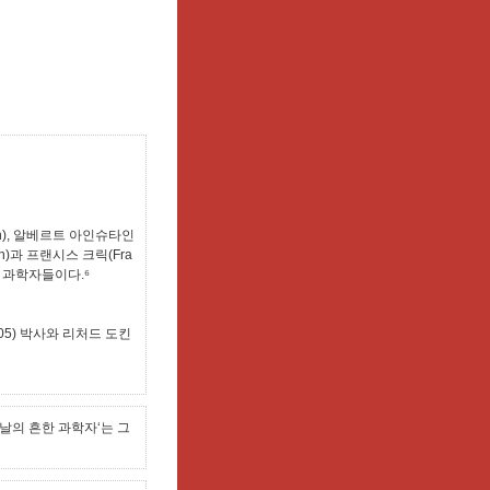
n), 알베르트 아인슈타인
tson)과 프랜시스 크릭(Fra
진 과학자들이다.⁶
2005) 박사와 리처드 도킨
날의 흔한 과학자‘는 그