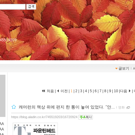
r/745519203
글보기
ｌ
처음 |
이전 |
1
|
2
|
3
|
4
|
5
|
6
|
7
|
8
|
9
|
10
|
다음
|
캐머런의 책상 위에 편지 한 통이 놓여 있었다. ˝안...
ｌ
영화
https://blog.aladin.co.kr/745519203/16720924
AA
AA
AA