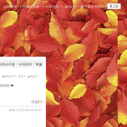
나의서재
ｌ
서재브리핑
ｌ
서재관리
ｌ
글쓰기
ｌ
즐겨찾는 서재
ｌ
서재브리핑
ｌ
서재관리
ｌ
북플
펼쳐보기
5개
날짜순
마지막
댓글(
0
)
ANA
l 2025-09-05 00:22