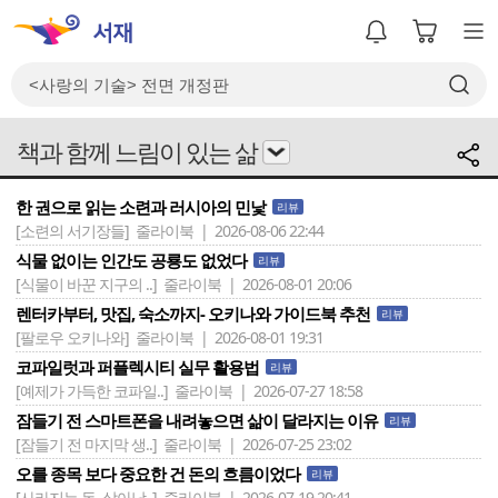
책과 함께 느림이 있는 삶
한 권으로 읽는 소련과 러시아의 민낯
리뷰
[소련의 서기장들]
줄라이북 | 2026-08-06 22:44
식물 없이는 인간도 공룡도 없었다
리뷰
[식물이 바꾼 지구의 ..]
줄라이북 | 2026-08-01 20:06
렌터카부터, 맛집, 숙소까지- 오키나와 가이드북 추천
리뷰
[팔로우 오키나와]
줄라이북 | 2026-08-01 19:31
코파일럿과 퍼플렉시티 실무 활용법
리뷰
[예제가 가득한 코파일..]
줄라이북 | 2026-07-27 18:58
잠들기 전 스마트폰을 내려놓으면 삶이 달라지는 이유
리뷰
[잠들기 전 마지막 생..]
줄라이북 | 2026-07-25 23:02
오를 종목 보다 중요한 건 돈의 흐름이었다
리뷰
[사라지는 돈, 살아남..]
줄라이북 | 2026-07-19 20:41