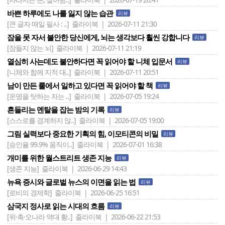
바쁜 하루에도 나를 잃지 않는 습관
리뷰
[큰 글자 매일 필사 : ..]
줄라이북 | 2026-07-11 21:30
잠을 못 자서 불안한 당신에게, 뇌는 생각보다 훨씬 강합니다
리뷰
[잠들지 않는 뇌]
줄라이북 | 2026-07-11 21:19
열심히 사는데도 불안하다면 꼭 읽어야 할 니체 입문서
리뷰
[니체와 함께 지적 대..]
줄라이북 | 2026-07-11 20:51
남이 만든 룰에서 일하고 있다면 꼭 읽어야 할 책
리뷰
[운명을 탓하는 자는 ..]
줄라이북 | 2026-07-05 19:24
흔들리는 멘탈을 잡는 밤의 기록
리뷰
[스스로를 경계하지 않..]
줄라이북 | 2026-07-05 19:00
그림 실력보다 중요한 기획의 힘, 이모티콘의 비밀
리뷰
[승인율 99.9% 움직이..]
줄라이북 | 2026-07-01 16:38
개미를 위한 월스트리트 생존 지능
리뷰
[생존 지능]
줄라이북 | 2026-06-29 14:43
뉴욕 증시와 글로벌 뉴스의 이면을 읽는 법
리뷰
[로비의 경제학]
줄라이북 | 2026-06-25 16:51
삼국지 정사로 읽는 시대의 흐름
리뷰
[위·촉·오나라 역대 황..]
줄라이북 | 2026-06-22 21:53