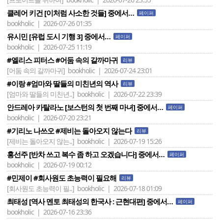
클레어 키건 [이처럼 사소한 것들] 중에서…
페이퍼
bookholic | 2026-07-26 01:35
유시민 [유럽 도시 기행 3] 중에서…
페이퍼
bookholic | 2026-07-25 11:19
#엘리스 피터스 #어둠 속의 갈까마귀
리뷰
[어둠 속의 갈까마귀]
bookholic | 2026-07-24 23:01
#이랑 #엄마와 딸들의 미친년의 역사
리뷰
[엄마와 딸들의 미친년..]
bookholic | 2026-07-22 23:39
안드레아 카탈라노 [보스턴의 첫 번째 마녀] 중에서…
페이퍼
bookholic | 2026-07-20 23:21
#기리노 나쓰오 #제비는 돌아오지 않는다
리뷰
[제비는 돌아오지 않는..]
bookholic | 2026-07-19 15:26
홍선주 [반차 쓰고 복수 좀 하고 오겠습니다] 중에서…
페이퍼
bookholic | 2026-07-19 00:12
#민제이 #회사원도 초능력이 필요해
리뷰
[회사원도 초능력이 필..]
bookholic | 2026-07-18 01:09
최태성 [역사 멘토 최태성의 한국사 : 근현대편] 중에서…
페이퍼
bookholic | 2026-07-16 23:36