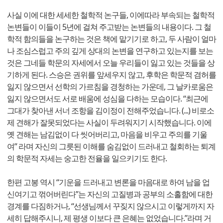
사실 이에 대한 세세한 철학적 논구들, 이에따라 부속되는 철학적
논변들이 이들이 5년에 걸쳐 주고받는 논변들의 내용이다. 그 철
학적 함의들을 논구하는 것은 책에 맡기기로 하고, 두 사람이 얼마
나 조심스럽고 주의 깊게 상대의 논변을 연구하고 있는지를 보는
것은 그네들 학문의 자세에서 오늘 우리들이 잃고 있는 것들을 상
기하게 된다. 스승은 권위를 앞세우지 않고, 후학은 학문적 겸허를
잃지 않으면서 선학의 가르침을 경청하는 가운데, 그 날카로움은
잃지 않으면서도 서로 배움에 성심을 다하는 모습이다. “최근에
그대가 찾아낸 서너 조항을 김이정이 전해주었습니다. (...) 비로소
제 견해가 잘못되었다는 사실이 두려워지기 시작했습니다. 이에
옛 견해는 남김없이 다 씻어버리고, 마음을 비우고 주의를 기울
여” 라며 자신의 그릇된 이해를 숨김없이 드러내고 철회하는 퇴계
의 학문적 자세는 숭고한 전율을 일으키기도 한다.
한편 고봉 역시 “기운을 드러내고 변론을 마음대로 하여 남을 업
신여기고 꺾어버린다”는 자신의 고질병과 공부의 소홀함에 대한
경계를 다짐하거나, “선생님께서 꾸짖지 않으시고 이렇게까지 자
세히 답해주시니, 제 평생 이보다 큰 은혜는 없었습니다.”라며 거