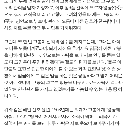
도 급제 후에 관직을 받기 전의 고봉에게는 기선달로, 그 후로 최
초의 관직을 받자 기정자로, 이후 정3품 관직에 오르자 영공(令公)
으로, 잠시 관직을 버리고 고향에 내려와 있을 때에는 고봉의 자
(字)인 명언으로 부르며, 관직의 오름에 따른 칭호와 친근함이 더
해진 자로 부를 만큼 두 사람은 가까워진다.
그런데 또 한 번 고봉이 선의의 실수를 저지르는데, “그대는 아직
도 나를 모릅니까?”라며, 퇴계 자신을 추켜세워 임금께 아뢴 고봉
을 강하게 힐난한다. “앞으로는 사람을 보내 서로 안부를 묻는 일
도 다 그만두어 주면 편하겠다”는 절교의 편지를 보낸다. (물론 이
단교의 표현은 친근한 이에게 할 수 있는 화의 표현일 것) 이런 상
황에서 임금에게 그 같은 말을 하는 것은 공정하다고 믿기 어려운
것 아니겠냐며, 고봉의 섣부른 행동을 나무란다. 두 사람이 얼마나
밀착된 인간관계를 가지고 있었는가를 가늠할 수 있는 내용 중 하
나이다.
위와 같은 해인 선조 원년, 1568년에는 퇴계가 고봉에게 “영공께
아룁니다”며, “병환이 어떤지, 근자에 소식이 막혀 그리움이 간
절”하다는 편지를 보낸다. 두 사람은 서로 웃으며 보아주시기 바