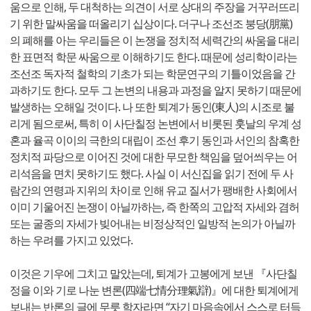
움으로 인해, 두 대척하는 의견이 서로 상대의 주장을 거꾸러뜨리
기 위한 말싸움을 떠올리기 십상이다. 더구나 조선조 붕당(朋黨)
의 폐해를 아는 우리들은 이 논쟁을 정치적 세력간의 싸움을 대리
한 표면적 학문 싸움으로 이해하기도 한다. 때문에 성리학이라는
조선조 독자적 철학의 기초가 되는 학문연구의 기틀이었음을 간
과하기도 한다. 모두 그 논변의 내용과 과정을 알지 못하기 때문에
발생하는 오해일 것이다. 나 또한 퇴계가 동인(東人)의 시조로 불
리게 됨으로써, 특히 이 사단칠정 논변에서 비롯된 훗날의 우계 성
혼과 율곡 이이의 극한의 대립이 조선 후기 동인과 서인의 참혹한
정치적 파당으로 이어진 것에 대한 무모한 책임을 덮어씌우는 어
리석음을 면치 못하기도 했다. 사실 이 서신집을 읽기 전에 두 사
람간의 연령과 지위의 차이로 인해 유교 질서가 팽배한 사회에서
이미 기울어진 논쟁이 아닐까하는, 즉 한쪽의 고압적 자세와 겸허
또는 굴종의 자세가 빚어내는 비정상적인 일방적 논의가 아닐까
하는 우려를 가지고 있었다.
이것은 기우에 그치고 말았는데, 퇴계가 고봉에게 보낸 『사단칠
정을 이와 기로 나눈 변론(四端七情分理氣辯)』에 대한 퇴계에게
보내는 반론의 글에 무릇 학자라면 “자기 마음속에서 스스로 터득