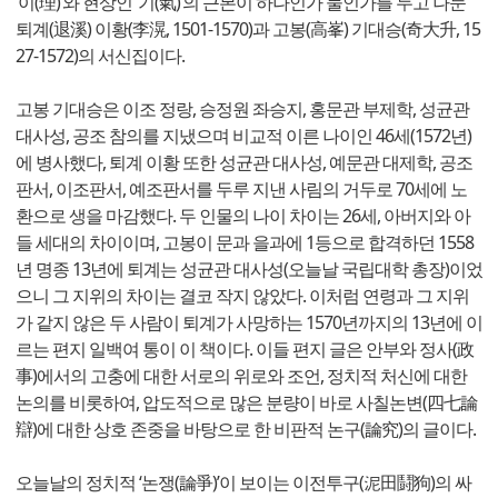
‘이(理)’와 현상인 ‘기(氣)’의 근본이 하나인가 둘인가를 두고 나눈
퇴계(退溪) 이황(李滉, 1501-1570)과 고봉(高峯) 기대승(奇大升, 15
27-1572)의 서신집이다.
고봉 기대승은 이조 정랑, 승정원 좌승지, 홍문관 부제학, 성균관
대사성, 공조 참의를 지냈으며 비교적 이른 나이인 46세(1572년)
에 병사했다, 퇴계 이황 또한 성균관 대사성, 예문관 대제학, 공조
판서, 이조판서, 예조판서를 두루 지낸 사림의 거두로 70세에 노
환으로 생을 마감했다. 두 인물의 나이 차이는 26세, 아버지와 아
들 세대의 차이이며, 고봉이 문과 을과에 1등으로 합격하던 1558
년 명종 13년에 퇴계는 성균관 대사성(오늘날 국립대학 총장)이었
으니 그 지위의 차이는 결코 작지 않았다. 이처럼 연령과 그 지위
가 같지 않은 두 사람이 퇴계가 사망하는 1570년까지의 13년에 이
르는 편지 일백여 통이 이 책이다. 이들 편지 글은 안부와 정사(政
事)에서의 고충에 대한 서로의 위로와 조언, 정치적 처신에 대한
논의를 비롯하여, 압도적으로 많은 분량이 바로 사칠논변(四七論
辯)에 대한 상호 존중을 바탕으로 한 비판적 논구(論究)의 글이다.
오늘날의 정치적 ‘논쟁(論爭)’이 보이는 이전투구(泥田鬪狗)의 싸