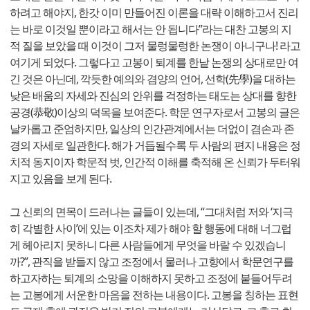
하려고 해야지, 한갓 이미 만들어진 이론을 대략 이해하고서 진리
는 바로 이것일 뿐이라고 해서는 안 됩니다”라는 대찬 고봉의 지
적 질을 보았을 때 이것이 그저 물렁물렁한 논쟁이 아니구나! 라고
여기게 되었다. 그렇다고 고봉이 퇴계를 한낱 논쟁의 상대로만 여
긴 것은 아닌데, 깍듯한 예의와 겸양의 언어, 선학(先學)을 대하는
낮은 배움의 자세와 진심의 안위를 걱정하는 태도는 상대를 향한
공경(恭敬)이상의 덕목을 보여준다. 학문 연구자로서 고봉의 글은
날카롭고 준엄하지만, 일상의 인간관계에서는 더없이 겸손과 존
경의 자세로 일관한다. 해가 거듭될수록 두 사람의 편지 내용은 정
치적 동지이자 학문적 벗, 인간적 이해를 축적해 온 신뢰가 두터워
지고 있음을 보게 된다.
그 신뢰의 면목이 드러나는 글들이 있는데, “그대처럼 저와 ‘지극
히 각별한 사이’에 있는 이조차 제가 해야 할 행동에 대해 너그럽
게 헤아리지 못하니 다른 사람들에게 무엇을 바랄 수 있겠습니
까?”, 관직을 받들지 않고 조정에서 물러나 고향에서 학문연구를
하고자하는 퇴계의 소망을 이해하지 못하고 조정에 붙들어두려
는 고봉에게 서운한 마음을 전하는 내용이다. 고봉을 칭하는 표현