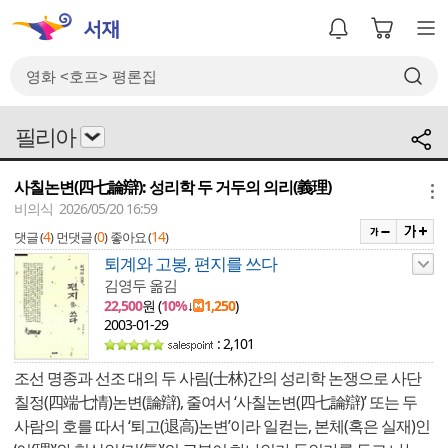
필리아
사칠논변(四七論辯): 성리학 두 거두의 의리(義理)
메뉴
비의식 2026/05/20 16:59
4
0
14
댓글 (
)
먼댓글 (
)
좋아요 (
)
퇴계와 고봉, 편지를 쓰다
김영두 옮김
22,500
원 (
10%
↓
1,250
)
2003-01-29
: 2,101
조선 명종과 선조 대의 두 사림(士林)간의 성리학 논쟁으로 사단
칠정(四端七情)논변(論辯), 줄여서 ‘사칠논변(四七論辯)’ 또는 두
사람의 호를 따서 ‘퇴고(退高)논변’이라 일컫는, 본체(혹은 실재)인