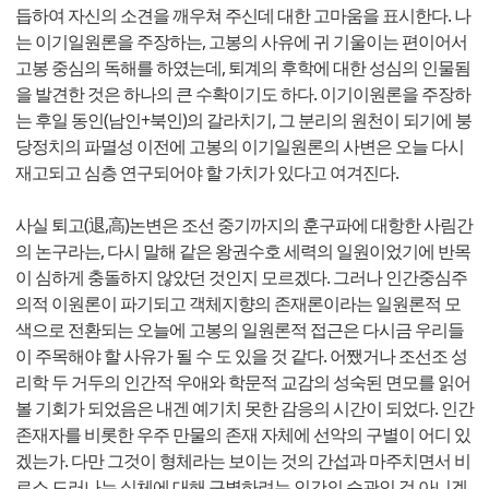
듭하여 자신의 소견을 깨우쳐 주신데 대한 고마움을 표시한다. 나
는 이기일원론을 주장하는, 고봉의 사유에 귀 기울이는 편이어서
고봉 중심의 독해를 하였는데, 퇴계의 후학에 대한 성심의 인물됨
을 발견한 것은 하나의 큰 수확이기도 하다. 이기이원론을 주장하
는 후일 동인(남인+북인)의 갈라치기, 그 분리의 원천이 되기에 붕
당정치의 파멸성 이전에 고봉의 이기일원론의 사변은 오늘 다시
재고되고 심층 연구되어야 할 가치가 있다고 여겨진다.
사실 퇴고(退,高)논변은 조선 중기까지의 훈구파에 대항한 사림간
의 논구라는, 다시 말해 같은 왕권수호 세력의 일원이었기에 반목
이 심하게 충돌하지 않았던 것인지 모르겠다. 그러나 인간중심주
의적 이원론이 파기되고 객체지향의 존재론이라는 일원론적 모
색으로 전환되는 오늘에 고봉의 일원론적 접근은 다시금 우리들
이 주목해야 할 사유가 될 수 도 있을 것 같다. 어쨌거나 조선조 성
리학 두 거두의 인간적 우애와 학문적 교감의 성숙된 면모를 읽어
볼 기회가 되었음은 내겐 예기치 못한 감응의 시간이 되었다. 인간
존재자를 비롯한 우주 만물의 존재 자체에 선악의 구별이 어디 있
겠는가. 다만 그것이 형체라는 보이는 것의 간섭과 마주치면서 비
로소 드러나는 실체에 대해 구별하려는 인간의 습관인 것 아니겠