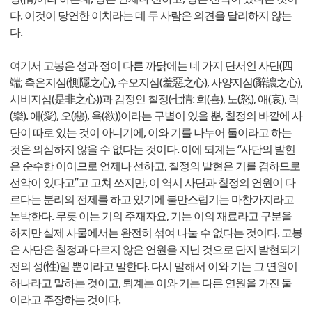
다. 이것이 당연한 이치라는 데 두 사람은 의견을 달리하지 않는
다.
여기서 고봉은 성과 정이 다른 까닭에는 네 가지 단서인 사단(四
端; 측은지심(惻隱之心), 수오지심(羞惡之心), 사양지심(辭讓之心),
시비지심(是非之心))과 감정인 칠정(七情: 희(喜), 노(怒), 애(哀), 락
(樂). 애(愛), 오(惡), 욕(欲))이라는 구별이 있을 뿐, 칠정의 바깥에 사
단이 따로 있는 것이 아니기에, 이와 기를 나누어 둘이라고 하는
것은 의심하지 않을 수 없다는 것이다. 이에 퇴계는 “사단의 발현
은 순수한 이이므로 언제나 선하고, 칠정의 발현은 기를 겸하므로
선악이 있다고”고 고쳐 쓰지만, 이 역시 사단과 칠정의 연원이 다
르다는 분리의 전제를 하고 있기에 불만스럽기는 마찬가지라고
논박한다. 무릇 이는 기의 주재자요, 기는 이의 재료라고 구분을
하지만 실제 사물에서는 완전히 섞여 나눌 수 없다는 것이다. 고봉
은 사단은 칠정과 다르지 않은 연원을 지닌 것으로 단지 발현되기
전의 성(性)일 뿐이라고 말한다. 다시 말해서 이와 기는 그 연원이
하나라고 말하는 것이고, 퇴계는 이와 기는 다른 연원을 가진 둘
이라고 주장하는 것이다.