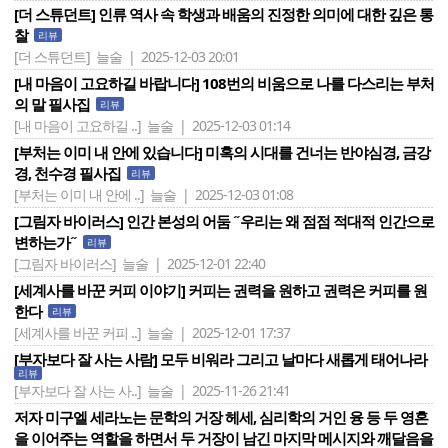
[더 스튜던트] 인류 역사 속 학생과 배움의 진정한 의미에 대한 깊은 통
찰
리뷰
[더 스튜던트]
늘술 | 2025-12-03 20:01
[내 마음이 고요하길 바랍니다] 108번의 비움으로 나를 다스리는 부처
의 말 필사집
리뷰
[내 마음이 고요하길 ..]
늘술 | 2025-12-03 01:14
[부처는 이미 내 안에 있습니다] 미혹의 시대를 건너는 반야심경, 금강
경, 천수경 필사집
리뷰
[부처는 이미 내 안에 ..]
늘술 | 2025-12-03 01:08
[그림자 바이러스] 인간 본성의 어둠 ˝우리는 왜 점점 적대적 인간으로
변하는가˝
리뷰
[그림자 바이러스]
늘술 | 2025-12-01 22:40
[세계사를 바꾼 커피 이야기] 커피는 권력을 원하고 권력은 커피를 원
한다
리뷰
[세계사를 바꾼 커피 ..]
늘술 | 2025-12-01 17:37
[부자보다 잘 사는 사람] 모두 비워라 그리고 날마다 새롭게 태어나라
리뷰
[부자보다 잘 사는 사..]
늘술 | 2025-11-26 21:41
저자 미구엘 세라노는 문학의 거장 헤세, 심리학의 거인 융 등 두 영혼
을 이어주는 역할을 하면서 두 거장이 남긴 마지막 메시지와 깨달음을