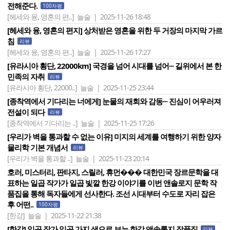
전해준다.
100자평
[헤세와 융, 영혼의 편..]
늘술 | 2025-11-26 18:48
[헤세와 융, 영혼의 편지] 상처받은 영혼을 위한 두 거장의 마지막 가르
침
리뷰
[헤세와 융, 영혼의 편..]
늘술 | 2025-11-26 17:27
[유라시아 횡단, 22000km] 국경을 넘어 시대를 넘어··· 길위에서 본 한
민족의 자취
리뷰
[유라시아 횡단, 22000..]
늘술 | 2025-11-25 23:44
[종착역에서 기다리는 너에게] 눈물의 재회와 감동··· 진심이 어우러져
전설이 되다
리뷰
[종착역에서 기다리는 ..]
늘술 | 2025-11-25 17:26
[우리가 벽을 통과할 수 없는 이유] 미지의 세계를 여행하기 위한 양자
물리학 기본 개념서
리뷰
[우리가 벽을 통과할 ..]
늘술 | 2025-11-23 20:14
호러, 미스터리, 판타지, 스릴러, 휴먼��� 대한민국 장르문학을 대
표하는 일곱 작가가 일곱 빛깔 한강 이야기를 이번 앤솔로지 문학 작
품집을 통해 독자들에게 선사한다. 조선 시대부터 수도로 자리 잡은
후 어떤..
100자평
[한강]
늘술 | 2025-11-22 21:38
[한강] 일곱 작가 일곱 가지 색으로 보는 한강 앤솔롤지 작품집
리뷰