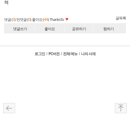
책
글목록
3
0
44
댓글 (
)
먼댓글 (
)
좋아요 (
)
ThanksTo
댓글쓰기
좋아요
공유하기
찜하기
로그인
l
PC버전
l
전체 메뉴
l
나의 서재