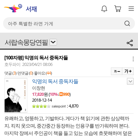
서랍속몽당연필
[100자평] 익명의 독서 중독자들
메뉴
호두파이 2023/04/21 08:06
3
0
44
댓글 (
)
먼댓글 (
)
좋아요 (
)
익명의 독서 중독자들
이창현
17,820
원 (
10%
↓
990
)
2018-12-14
: 4,870
유쾌하고, 엉뚱하고, 기발하다. 게다가 책 읽기에 관한 상상력까
지. 킥킥 웃으며, 중간중간 등장하는 인용구를 반가워하며 본다.
마지막 장에서 주인공이 책을 들고 있는 모습에 흐뭇해하며 덮은