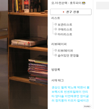
요./수전손택 -
호두파이
리스트
보관리스트
구매리스트
마이리스트
리뷰/페이퍼
리뷰/페이퍼
숨어있던 문장들
방명록
서재 태그
권상신
릴케
박노해
박완서
봄
브렉시트
빈센트밀레이
안리
타
양다솔
이언매큐언
장지글
러
정치풍자
카프카
칼세이건