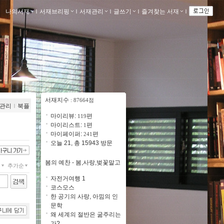
나의서재
ｌ
서재브리핑
ｌ
서재관리
ｌ
글쓰기
ｌ
즐겨찾는 서재
ｌ
서재지수
: 87664점
관리
ｌ
북플
마이리뷰:
편
119
마이리스트:
편
1
마이페이퍼:
편
241
오늘 21, 총 15943 방문
봄의 예찬 - 봄,사랑,벚꽃말고
개
추가순
자전거여행 1
코스모스
한 공기의 사랑, 아낌의 인
문학
왜 세계의 절반은 굶주리는
가?