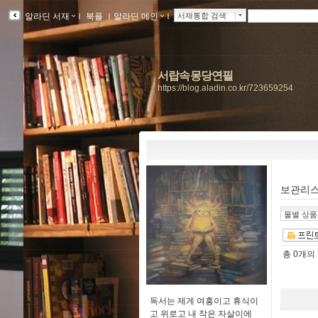
알라딘 서재
ｌ
북플
ｌ
알라딘 메인
ｌ
서재통합 검색
서랍속몽당연필
https://blog.aladin.co.kr/723659254
보관리
몰별 상
총
0개
의
독서는 제게 여흥이고 휴식이
고 위로고 내 작은 자살이에