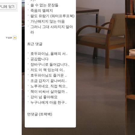
쓸 수 없는 문장들
죽음의 엘레지
팔도 유람기 (워터프루프북)
가난해지지 않는 마음
그러니 그대 사라지지 말아
라
최근 댓글
호두파이님, 올해의 서..
공감합니다
장바구니로 들어갑니다..
저도 이 책 있는데 이..
호두파이님도 즐거운 ..
조금 갑자기 끝나버리..
노루귀네요. 직접 찍으..
책이 비싸서 살까말까 ..
강이 넘 좋아해요
누구나에게 마음 한구..
먼댓글 (트랙백)