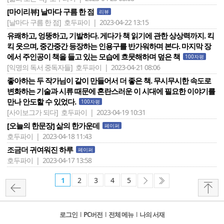
[마이리뷰] 날마다 구름 한 점
리뷰
[날마다 구름 한 점]
호두파이 | 2023-04-22 13:15
유쾌하고, 엉뚱하고, 기발하다. 게다가 책 읽기에 관한 상상력까지. 킥
킥 웃으며, 중간중간 등장하는 인용구를 반가워하며 본다. 마지막 장
에서 주인공이 책을 들고 있는 모습에 흐뭇해하며 덮은 책
100자평
[익명의 독서 중독자들]
호두파이 | 2023-04-21 08:06
좋아하는 두 작가님이 같이 만들어서 더 좋은 책. 무시무시한 속도로
변화하는 기술과 시류 때문에 혼란스러운 이 시대에 필요한 이야기를
만나 안도할 수 있었다.
100자평
[사이보그가 되다]
호두파이 | 2023-04-19 10:31
[오늘의 한문장] 삶의 한가운데
페이퍼
호두파이 | 2023-04-18 11:43
조금더 귀여워진 하루
페이퍼
호두파이 | 2023-04-17 13:58
1
2
3
4
5
로그인
l
PC버전
l
전체 메뉴
l
나의 서재