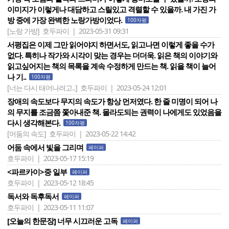
이미지가 이렇게나 대담하고 스릴있고 격렬할 수 있을까. 내 가진 가
방 중에 가장 완벽한 노랑가방이었다.
100자평
[노랑 가방]
호두파이 | 2023-05-31 09:31
서평집은 이제 그만 읽어야지 하면서도, 읽고나면 이렇게 좋을 수가
없다. 특히나 작가와 시각이 맞는 경우는 더더욱. 읽은 책의 이야기와
읽고싶어지는 책의 목록을 계속 수정하게 만드는 책. 읽을 책이 늘어
나 기..
100자평
[너는 다시 태어나려고..]
호두파이 | 2023-05-24 12:01
장애의 속도보다 무지의 속도가 항상 먼저였다. 한 줄 미명이 되어 나
의 무지를 조금쯤 쫓아내준 책. 몰라도되는 권력이 나에게도 있었음을
다시 생각해본다.
100자평
[어둠의 속도]
호두파이 | 2023-05-22 14:42
어둠 속에서 빛을 그리며
페이퍼
호두파이 | 2023-05-17 15:19
<파르카이>중 일부
페이퍼
호두파이 | 2023-05-12 18:45
독서와 독후독서
페이퍼
호두파이 | 2023-05-11 11:07
[오늘의 한문장] 너무 시끄러운 고독
페이퍼