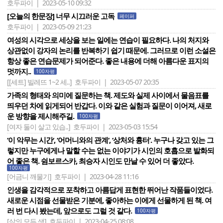
호두파이 | 2023-05-10 09:32
[오늘의 한문장] 너무 시끄러운 고독
페이퍼
호두파이 | 2023-05-09 21:23
여성의 시각으로 세상을 보는 일에는 연습이 필요하다. 나의 처지와
상관없이 강자의 논리를 반복하기 쉽기 때문에. 그러므로 이런 소설은
항상 좋은 연습문제가 되어준다. 좋은 내용에 더해 아름다운 표지의
멋까지..
100자평
[[세트] 빌레뜨 1~2 세..]
호두파이 | 2023-05-07 20:35
가족의 형태와 의미에 질문하는 책. 제도와 실제 사이에서 물음표를
띄우던 차에 읽게되어 반갑다. 이와 같은 실험과 질문이 이어져, 새로
운 방향을 제시해주길.
100자평
[여자 둘이 살고 있습..]
호두파이 | 2023-05-03 15:54
‘이 악무는 시간‘, ‘어머니와의 관계‘, ‘상처와 흉터‘. 누구나 갖고 있는 그
렇지만 누구에게나 말할 수는 없는 이야기가 시인의 호흡으로 발화되
어 좋은 책. 쉼보르스카, 최승자 시인도 만날 수 있어 더 좋았다.
100자평
[어금니 깨물기]
호두파이 | 2023-04-28 11:16
인생을 감각적으로 포착하고 아름답게 표현한 뛰어난 작품들이었다.
새로운 시점을 선물받은 기분에, 좋아하는 이에게 선물하게 된 책. 여
러 번 다시 봤는데, 앞으로도 그럴 것 같다.
100자평
[삶의 모든 색]
호두파이 | 2023-04-25 08:08