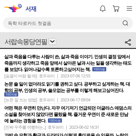
서랍속몽당연필
삶과 죽음을 다루는 사람이 쓴, 삶과 죽음 이야기. 인생의 결정 앞에서
죽음까지 생각하고 죽음 앞에서 살아온 날과 사는 일을 생각하는 태도
를 보았다. 읽어나갈수록 토론하고싶어지는 책.
100자평
[숨결이 바람 될 때]
호두파이 | 2023-07-06 12:55
논문 쓸 일이 없더라도 읽기를 권하고 싶다. 공부하고 싶게하는 책. 대
학의 공부, 인생의 공부, 쓸모없는 공부를 이렇게 해보고싶어진다.
100자평
[논문 잘 쓰는 방법]
호두파이 | 2023-06-17 09:04
어떤 책은 우연히 만난다. 자꾸 여기저기 언급되던 더글라스 애덤스의
소설을 찾아보지 않았다면 몰랐을 책. 즐거운 우연이 준 새로운 만남
에 놀라는 경험을 했다.
100자평
[진짜 우주를 여행하는..]
호두파이 | 2023-06-02 16:31
가방 속 모험과 활극과 드라마가 이렇게 흥미로울 수 있을까. 노랑의