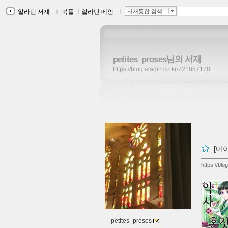
알라딘 서재
ｌ
북플
ｌ
알라딘 메인
ｌ
서재통합 검색
petites_proses님의 서재
https://blog.aladin.co.kr/721857178
[마
https://bl
-
petites_proses