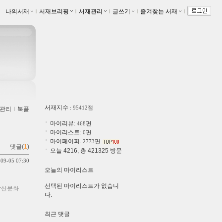
나의서재
ｌ
서재브리핑
ｌ
서재관리
ｌ
글쓰기
ｌ
즐겨찾는 서재
ｌ
서재지수
: 95412점
관리
ｌ
북플
마이리뷰:
편
468
마이리스트:
편
0
마이페이퍼:
편
2773
댓글(
1
)
오늘 4216, 총 421325 방문
-09-05 07:30
오늘의 마이리스트
선택된 마이리스트가 없습니
 학산문화
다.
최근 댓글