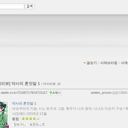
글보기
ｌ
서재브리핑
ｌ
서재
이리뷰] 약사의 혼잣말 1
ｌ
마이리뷰
og.aladin.co.kr/721857178/16721117
petites_proses
(
) l 2025
약사의 혼잣말 1
네코쿠라게 지음, 시노 토우코 그림, 휴우가 나츠 원작, 나나오 이츠키 구성 /
사(만화) / 2019년 12월
평점 :