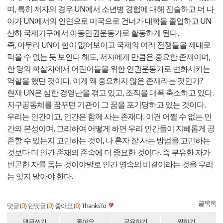
며, 특히 저자의 경우 UN에서 소년병 경험에 대해 진술하고 더 나
아가 UN에서의 인연으로 미국으로 건너가 대학을 졸업하고 UN
산하 국제기구에서 아동인권운동가로 활동하게 된다.
즉, 아무리 UN이 힘이 없어보이고 국제의 여러 전쟁들을 제대로
막을 수 없는 듯 보인다 해도, 저자에게 만큼은 중요한 존재이며,
한 명의 학살자에서 어린이들을 위한 인권운동가로 변화시키는
역할을 했던 것이다. 이게 왜 중요하지 않은 존재라는 것인가?
현재 UN은 심한 경영난을 겪고 있고, 조직을 대폭 축소하고 있다.
지구공동체를 꿈꾸던 기관이 그 꿈을 포기당하고 있는 것이다.
우리는 인간이고, 인간은 함께 사는 존재다. 이건 어쩔 수 없는 인
간의 본성이며, 그리하여 어떻게 하면 우리 인간들이 지혜롭게 공
존할 수 있는지 고민하는 것이, 나 혼자 잘 사는 방법을 고민하는
것보다 더 인간 존재의 존속에 더 중요한 것이다. 즉 부유한 자가
빈곤한 자를 돕는 것이야말로 인간 영속의 비결이라는 것을 우리
는 잊지 말아야 한다.
글목록
0
0
6
댓글 (
)
먼댓글 (
)
좋아요 (
)
ThanksTo
댓글쓰기
좋아요
공유하기
찜하기