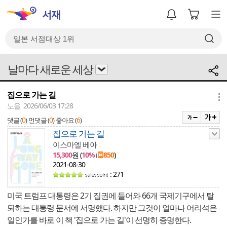
날마다 새로운 세상
집으로 가는 길
메뉴
노을 2026/06/03 17:28
0
0
6
댓글 (
)
먼댓글 (
)
좋아요 (
)
집으로 가는 길
이스마엘 베아
15,300
원 (
10%
↓
850
)
2021-08-30
: 271
미국 트럼프 대통령은 2기 집권에 들어와 66개 국제기구에서 탈
퇴하는 대통령 문서에 서명했다. 하지만 그것이 얼마나 어리석은
일인가를 바로 이 책 '집으로 가는 길'이 선명히 증명한다.