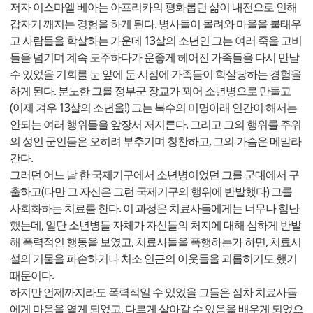
저자 이스마엘 베아는 아프리카의 평화롭던 삶이 내전으로 인해
갑자기 깨지는 경험을 하게 된다. 병사들이 몰려와 마을을 불태우
고 사람들을 학살하는 가운데 13살의 소년인 그는 여러 죽을 고비
들을 넘기며 계속 도주하다가 운좋게 헤어진 가족들을 다시 만날
수 있었을 기회를 눈 앞에 둔 시점에 가족들이 학살당하는 경험을
하게 된다. 분노한 그를 정부군 장교가 꾀어 소년병으로 만들고
(이제 겨우 13살의 소년을!) 그는 복수의 미명아래 인간이 해서는
안되는 여러 행위들을 앞장서 저지른다. 그리고 그의 행위를 주위
의 성인 군인들은 오히려 부추기며 칭찬하고, 그의 가슴은 메말라
간다.
그러던 어느 날 한 국제기구에서 소년병이었던 그를 군대에서 구
출하고(다만 그 자신은 그런 국제기구의 행위에 반발했다) 그를
사회화하는 치료를 한다. 이 과정은 치료사들에게는 너무나 험난
했는데, 일단 소년병들 자체가 자신들의 처지에 대해 심하게 반발
해 폭력적인 행동을 보였고, 치료사들을 폭행하는가 하면, 치료시
설의 기물을 파손하거나 처소 인근의 이웃들을 괴롭히기도 했기
때문이다.
하지만 언제까지라도 폭력적일 수 있었을 그들은 점차 치료사들
에게 마음을 열게 되었고, 다르게 살아갈 수 있음을 배우게 되었으