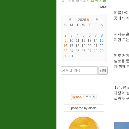
랑스소설
한국문학
이름하야 
곳에서 딱
2026
8
S
M
T
W
T
F
S
1
저자는 훌
2
3
4
5
6
7
8
지만 그는
9
10
11
12
13
14
15
16
17
18
19
20
21
22
23
24
25
26
27
28
29
이후 저
30
31
셀로를 통
과 함께 
1945년
과정과 성
실과 허구
powered by
aladin