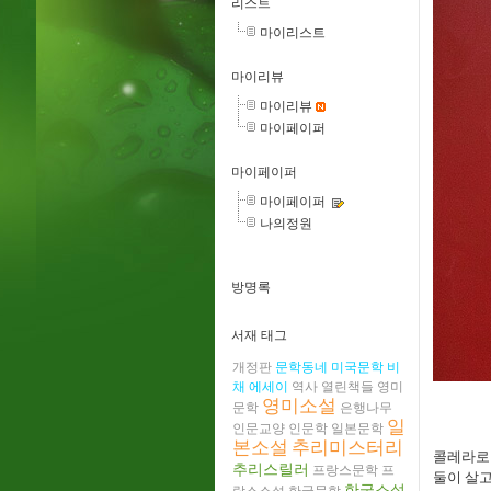
리스트
마이리스트
마이리뷰
마이리뷰
마이페이퍼
마이페이퍼
마이페이퍼
나의정원
방명록
서재 태그
개정판
문학동네
미국문학
비
채
에세이
역사
열린책들
영미
영미소설
문학
은행나무
일
인문교양
인문학
일본문학
본소설
추리미스터리
콜레라로
추리스릴러
프랑스문학
프
둘이 살고
한국소설