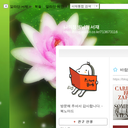
알라딘 서재
ｌ
북플
ｌ
알라딘 메인
ｌ
서재통합 검색
나의정원님의 서재
https://blog.aladin.co.kr/713673116
바람
https://bl
방문해 주셔서 감사합니다. -
북노마드