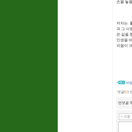
손을 놓을
저자는 훌
과 그 사
은 길을 
인생을 바
쉬움이 크
바
댓글(
0
)
먼댓글 주