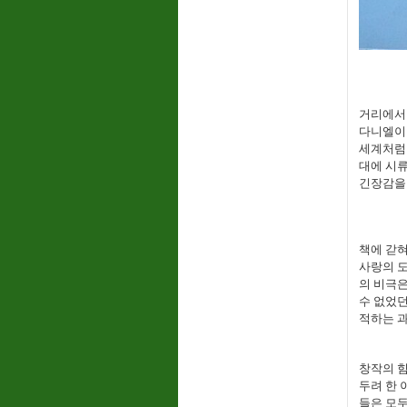
거리에서
다니엘이 
세계처럼 
대에 시류
긴장감을
책에 갇혀
사랑의 도
의 비극은
수 없었던
적하는 
창작의 힘
두려 한 
들은 모