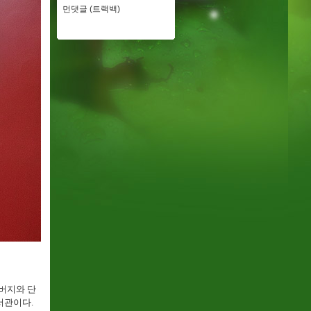
먼댓글 (트랙백)
버지와 단
서관이다.