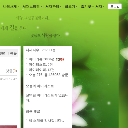
나의서재
ｌ
서재브리핑
ｌ
서재관리
ｌ
글쓰기
ｌ
즐겨찾는 서재
ｌ
서재지수
: 285101점
관리
ｌ
북플
마이리뷰:
편
3988
마이리스트:
편
0
마이페이퍼:
편
12
댓글(
0
)
오늘 276, 총 436058 방문
-05-09 12:42
오늘의 마이리스트
선택된 마이리스트가 없습니
다.
최근 댓글
책 소개글 감사합니다...