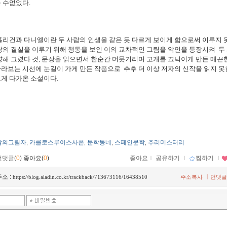
 수없었다.
리건과 다니엘이란 두 사람의 인생을 같은 듯 다르게 보이게 함으로써 이루지 
랑의 결실을 이루기 위해 행동을 보인 이의 교차적인 그림을 악인을 등장시켜 두
향해 그렸다 것, 문장을 읽으면서 한순간 머뭇거리며 고개를 끄덕이게 만든 매끈
라보는 시선에 눈길이 가게 만든 작품으로 추후 더 이상 저자의 신작을 읽지 못
게 다가온 소설이다.
람의그림자
카를로스루이스사폰
문학동네
스페인문학
추리미스터리
,
,
,
,
먼댓글(
0
)
좋아요(
0
)
좋아요
ｌ
공유하기
ｌ
찜하기
ｌ
소 :
ㅣ
https://blog.aladin.co.kr/trackback/713673116/16438510
주소복사
먼댓글