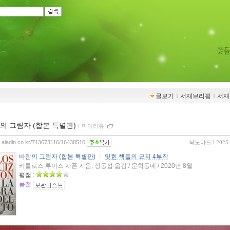
글보기
ｌ
서재브리핑
ｌ
서재
의 그림자 (합본 특별판)
ｌ
마이리뷰
og.aladin.co.kr/713673116/16438510
북노마드
l 2025
바람의 그림자 (합본 특별판)
ㅣ
잊힌 책들의 묘지 4부작
카를로스 루이스 사폰 지음, 정동섭 옮김 / 문학동네 / 2020년 8월
평점 :
품절