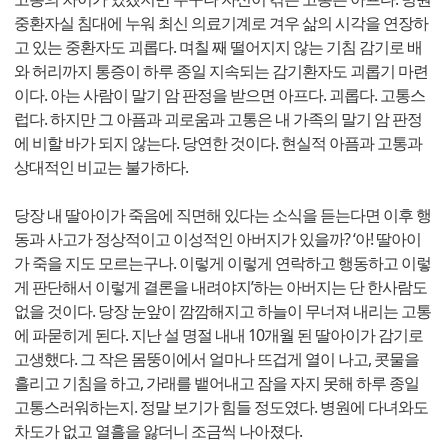
중환자실 침대에 누워 최신 의료기계로 겨우 삶의 시각을 연장하
고 있는 중환자도 괴롭다. 며칠 째 떨어지지 않는 기침 감기로 배
와 허리까지 통증이 하루 종일 지속되는 감기환자도 괴롭기 마련
이다. 아는 사람이 말기 암 판정을 받으면 아프다. 괴롭다. 고통스
럽다. 하지만 그 아픔과 괴로움과 고통은 내 가족의 말기 암 판정
에 비할 바가 되지 않는다. 당연한 것이다. 현실적 아픔과 고통과
상대적인 비교는 불가하다.
당장 내 딸아이가 죽음에 직면해 있다는 소식을 듣는다면 이후 행
동과 사고가 정상적이고 이성적인 아버지가 있을까? ‘아! 딸아이
가 죽을 지도 모르는구나. 이렇게 이렇게 연락하고 행동하고 이렇
게 판단해서 이렇게 결론을 내려야지’하는 아버지는 단 한사람도
없을 것이다. 당장 눈앞이 깜깜해지고 하늘이 무너져 내리는 고통
에 파묻히게 된다. 지난 설 명절 내내 10개월 된 딸아이가 감기로
고생했다. 그 작은 몸뚱이에서 얼마나 뜨겁게 열이 나고, 콧물을
흘리고 기침을 하고, 가래를 뱉어내고 잠을 자지 못해 하루 종일
고통스러워하는지. 정말 보기가 힘들 정도였다. 병원에 다녀와도
차도가 없고 열흘을 앓더니 조금씩 나아졌다.