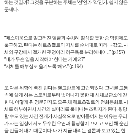
하는 것일까? 그것을 구분하는 주체는 ‘선’인가 ‘악’인가. 쉽지 않은
문제다.
“메스꺼움으로 일그러진 얼굴과 수차례 질식할 듯한 숨 막힘에도
불구하고, 린다는 헤르츠펠트의 지시를 순서대로 따라 나갔고, 사
체의 구강에서 절개한 핏덩어리 혀근육을 분리해내어...” (p.157)
“내가 무슨 일을 시작해야 한다는 거예요?”
“시체를 해부실로 옮기도록 해요.” (p.194)
또 다른 위험에 빠진 린다는 헬고란트에 고립되었다. 그녀를 고통
속에 살게 하는 스토커로부터 벗어나지 못한 채 시체보관소에 갇
힌다. 어떻게 된 영문인지도 모른 채 헤르츠펠트의 전화통화로 시
체를 해부하면서 사건의 실마리를 풀어내는 조력자가 된다. 황당
할 수도 있는 사건 전개가 사실적으로 받아들여지는 이유는 우리
가 사는 일상에서도 무수한 우연과 황당함이 꼬이고 꼬인 채 순간
을 만들어 내기 때문이다. 내가 지금 내리는 결론과 보고 있는 현