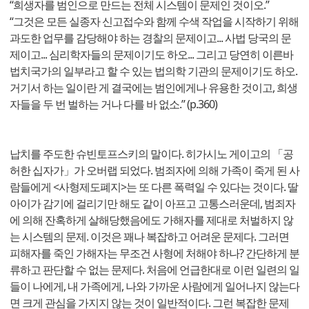
“희생자를 범인으로 만드는 전체 시스템이 문제인 것이오.”
“그것은 모든 실종자 신고접수와 함께 수색 작업을 시작하기 위해
과도한 업무를 감당해야 하는 경찰의 문제이고... 사법 당국의 문
제이고... 심리학자들의 문제이기도 하오... 그리고 당연히 이른바
법치국가의 일부라고 할 수 있는 법의학 기관의 문제이기도 하오.
거기서 하는 일이란 게 결국에는 범인에게나 유용한 것이고, 희생
자들을 두 번 벌하는 거나 다를 바 없소.” (p.360)
납치를 주도한 슈빈토프스키의 말이다. 히가시노 게이고의 「공
허한 십자가」가 오버랩 되었다. 범죄자에 의해 가족이 죽게 된 사
람들에게 <사형제도폐지>는 또 다른 폭력일 수 있다는 것이다. 딸
아이가 감기에 걸리기만 해도 같이 아프고 고통스러운데, 범죄자
에 의해 잔혹하게 살해당했음에도 가해자를 제대로 처벌하지 않
는 시스템의 문제. 이것은 꽤나 복잡하고 어려운 문제다. 그러면
피해자를 죽인 가해자는 무조건 사형에 처해야 하나? 간단하게 분
류하고 판단할 수 없는 문제다. 처음에 언급한대로 이런 일련의 일
들이 나에게, 내 가족에게, 나와 가까운 사람에게 일어나지 않는다
면 크게 관심을 가지지 않는 것이 일반적이다. 그런 복잡한 문제