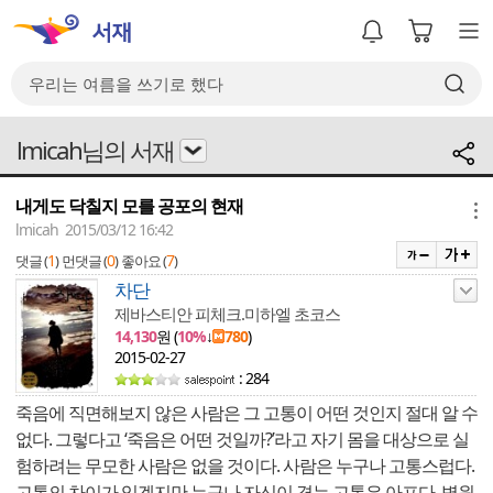
lmicah님의 서재
내게도 닥칠지 모를 공포의 현재
메뉴
lmicah 2015/03/12 16:42
1
0
7
댓글 (
)
먼댓글 (
)
좋아요 (
)
차단
제바스티안 피체크.미하엘 초코스
14,130
원 (
10%
↓
780
)
2015-02-27
: 284
죽음에 직면해보지 않은 사람은 그 고통이 어떤 것인지 절대 알 수
없다. 그렇다고 ‘죽음은 어떤 것일까?’라고 자기 몸을 대상으로 실
험하려는 무모한 사람은 없을 것이다. 사람은 누구나 고통스럽다.
고통의 차이가 있겠지만 누구나 자신이 겪는 고통은 아프다. 병원