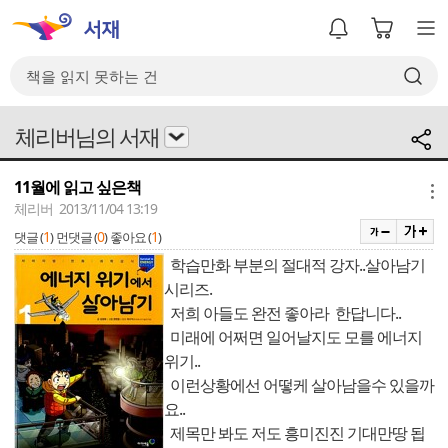
체리버님의 서재
11월에 읽고 싶은책
메뉴
체리버 2013/11/04 13:19
1
0
1
댓글 (
)
먼댓글 (
)
좋아요 (
)
학습만화 부분의 절대적 강자..살아남기
시리즈.
저희 아들도 완전 좋아라 한답니다..
미래에 어쩌면 일어날지도 모를 에너지
위기..
이런상황에선 어떻케 살아남을수 있을까
요..
제목만 봐도 저도 흥미진진 기대만땅 됩