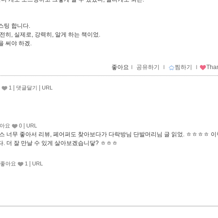
포스팅 합니다.
전히, 실제로, 강력히, 알게 하는 책이었.
책을 써야 하겠.
좋아요
ｌ
공유하기
ｌ
찜하기
ｌ
Tha
|
|
1
댓글달기
URL
|
아요
0
URL
스 너무 좋아서 리뷰, 페어퍼도 찾아보다가 다락방님 단발머리님 글 읽었. ㅎㅎㅎㅎ 이
. 더 잘 만날 수 있게 살아보겠습니닿? ㅎㅎㅎ
|
좋아요
1
URL