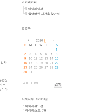
마이페이퍼
마이페이퍼
잃어버린 시간을 찾아서
방명록
2026
8
S
M
T
W
T
F
S
1
2
3
4
5
6
7
8
9
10
11
12
13
14
15
5월인가
16
17
18
19
20
21
22
23
24
25
26
27
28
29
30
31
 동영상
이 본
사람이라
서재지수
: 165093점
마이리뷰:
편
6
마이리스트:
편
0