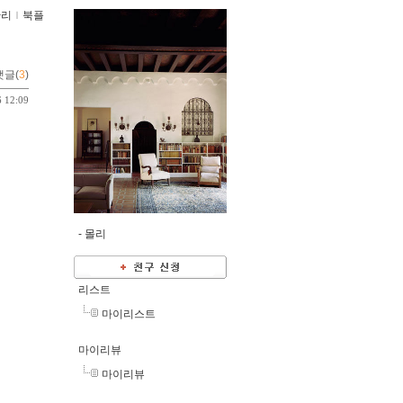
관리
ｌ
북플
댓글(
3
)
6 12:09
-
몰리
리스트
마이리스트
마이리뷰
마이리뷰