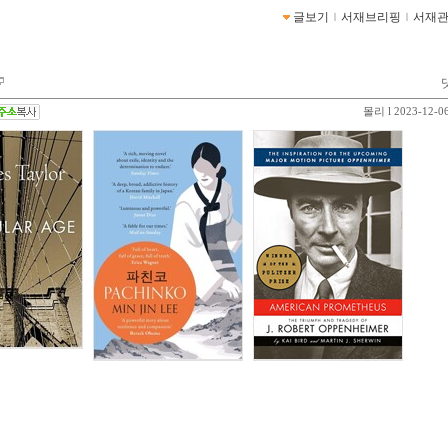
글보기
ｌ
서재브리핑
ｌ
서재
몰리
l 2023-12-0