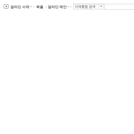
알라딘 서재
ｌ
북플
ｌ
알라딘 메인
ｌ
서재통합 검색