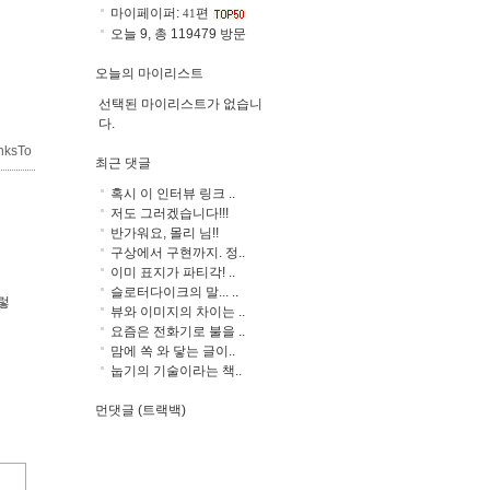
마이페이퍼:
편
41
오늘 9, 총 119479 방문
오늘의 마이리스트
선택된 마이리스트가 없습니
다.
nksTo
최근 댓글
혹시 이 인터뷰 링크 ..
저도 그러겠습니다!!!
반가워요, 몰리 님!!
구상에서 구현까지. 정..
이미 표지가 파티각! ..
슬로터다이크의 말... ..
렇
뷰와 이미지의 차이는 ..
요즘은 전화기로 불을 ..
맘에 쏙 와 닿는 글이..
눕기의 기술이라는 책..
먼댓글 (트랙백)