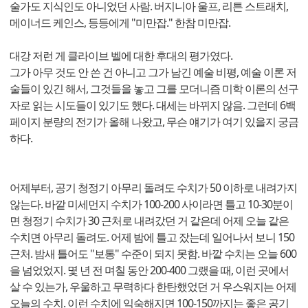
술가도 지식인도 아니었던 사람. 버지니아 울프, 리튼 스트래치,
메이너드 케인스, 등등에게 "미만잡." 한참 미만잡.
대강 저런 게 클라이브 벨에 대한 후대의 평가였다.
그가 아무 것도 안 쓴 건 아니고 그가 남긴 예술 비평, 예술 이론 저
술들이 있긴 해서, 그것들을 놓고 그를 모더니즘 미학 이론의 선구
자로 읽는 시도들이 있기도 했다. 대세는 바뀌지 않음. 그런데 6백
페이지 분량의 전기가 올해 나왔고, 무슨 얘기가 여기 있을지 궁금
하다.
어제부터, 공기 청정기 아무리 돌려도 수치가 50 이하로 내려가지
않는다. 바깥 미세먼지 수치가 100-200 사이라면 틀고 10-30분이
면 청정기 수치가 30 근처로 내려갔던 거 같은데 어제 오늘 같은
수치면 아무리 돌려도. 어제 밤에 틀고 잤는데 일어나서 보니 150
근처. 밤새 틀어도 "보통" 수준이 되지 못함. 바깥 수치는 오늘 600
을 넘었었지. 몇 년 전 며칠 동안 200-400 그랬을 때, 이런 곳에서
살 수 있는가, 우울하고 무력하다 한탄했었던 거 우스워지는 어제
오늘의 수치. 이런 수치에 익숙해지면 100-150까지는 좋은 공기