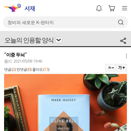
오늘의 인용할 양식
˝이중 두뇌˝
메뉴
몰리 2021/05/08 19:46
2
0
13
댓글 (
)
먼댓글 (
)
좋아요 (
)