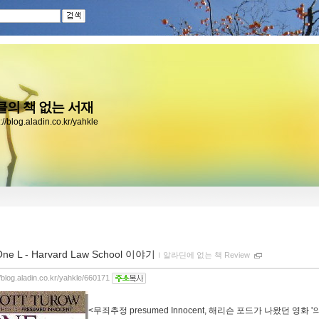
클의 책 없는 서재
://blog.aladin.co.kr/yahkle
One L - Harvard Law School 이야기
ｌ
알라딘에 없는 책 Review
//blog.aladin.co.kr/yahkle/660171
<무죄추정 presumed Innocent, 해리슨 포드가 나왔던 영화 '