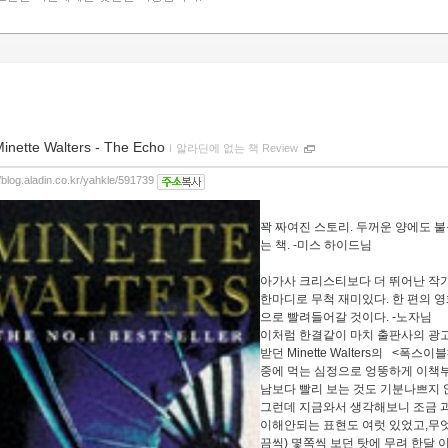
inette Walters - The Echo
ｌ
알라딘에 없는 책 Review
//blog.aladin.co.kr/yahkle/591739
꽉 짜여진 스토리. 두꺼운 양에도 
는 책. -미스 하이드님
아가사 크리스티보다 더 뛰어난 작
한마디로 무척 재미있다. 한 편의 
으로 빨려들어갈 것이다. -노자님
이처럼 한결같이 마치 출판사의 광
받던 Minette Walters의 <폭
중에 먹는 심정으로 엉뚱하게 이책부
남보다 빨리 보는 것도 기분나쁘지 
그런데 지금와서 생각해보니 조금 
이해안되는 표현도 여럿 있었고,무엇
끔씩) 몇쪽씩 보던 탓에 무려 한달 