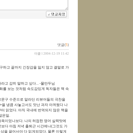
댓글(
5
)
야클
l 2004-12-19 11:42
불구하고 끝까지 긴장감을 잃지 않고 결말로 가
가라고 감히 말하고 싶다... -물만두님
영화를 보는 것처럼 속도감있게 독자들은 책 속
고문구 수준으로 알라딘 리뷰어들의 극찬을
스이블>을 냉큼 사놓고서도 맛난 과자 아껴뒀다 나
터 읽었다. 아직 국내에 번역되지 않은 책을
않은일.
과욕이었나보다. 나의 허접한 영어 실력탓에
보다 아침 저녁 출퇴근 시간에나(그것도 가
이상을 끌어서야 다 읽게되었다. 물론 이렇게