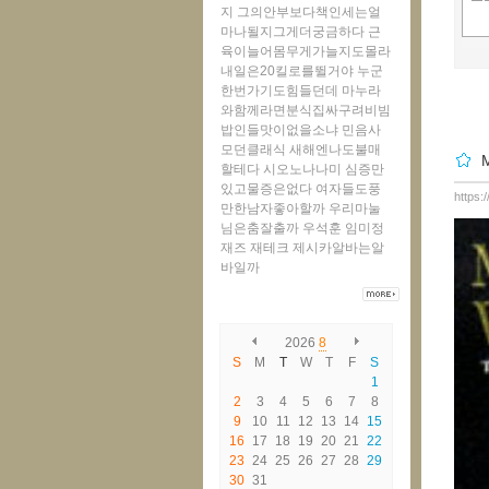
지
그의안부보다책인세는얼
마나될지그게더궁금하다
근
육이늘어몸무게가늘지도몰라
내일은20킬로를뛸거야
누군
한번가기도힘들던데
마누라
와함께라면분식집싸구려비빔
밥인들맛이없을소냐
민음사
모던클래식
새해엔나도불매
M
할테다
시오노나나미
심증만
있고물증은없다
여자들도풍
https:
만한남자좋아할까
우리마눌
님은춤잘출까
우석훈
임미정
재즈
재테크
제시카알바는알
바일까
2026
8
S
M
T
W
T
F
S
1
2
3
4
5
6
7
8
9
10
11
12
13
14
15
16
17
18
19
20
21
22
23
24
25
26
27
28
29
30
31