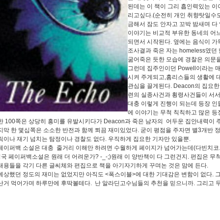
된데는 이 책이 그리 흡인력있는 이
리고싶다.(순전히 개인 취향탓일수도.
금해서 잠도 안자고 꼬박 밤새며 다
이야기는 비교적 부유한 동네의 어
되면서 시작된다. 옆에는 음식이 가득
조사결과 죽은 자는 homeless였
굶어죽은 듯한 모습에 경찰은 의문을
그런데 집주인이던 Powell이라는 
시켜 주게되고,홈리스들의 생활에 대
관심을 끌게된다. Deacon의 집요
련의 실종사건과 횡령사건들이 서서히
대충 이렇게 진행이 되는데 등장 인
에 이야기는 무척 칙칙하고 많은 
한 100쪽은 상당히 흥미를 유발시키다가 Deacon과 죽은 남자의 어두운 집안내력이 
지막 한 몇십쪽은 소소한 반전과 함께 쬐끔 재미있었다. 굳이 평점을 주자면 별3개반 
릭이나 재기 넘치는 탐정이나 경찰도 없다. 우직하게 집요한 기자만 있을뿐.
페이퍼백 소설은 대충 줄거리 이해만 하려면 수월하게 페이지가 넘어가는데(다빈치코드
 영국 페이퍼백소설은 원래 더 어려운가? -_-;)원래 이 양반책이 다 그런건지. 편집은 
내용들을 각기 다른 글씨체와 편집으로 책을 아기자기하게 꾸며논 것은 맘에 든다.
예상했던 정도의 재미는 없었지만 아직도 <폭스이블>에 대한 기대감은 변함이 없다. 그
난거 먹어가며 하루만에 후딱볼테다. 난 알라딘고수님들의 추천을 믿으니까. 그리고 무