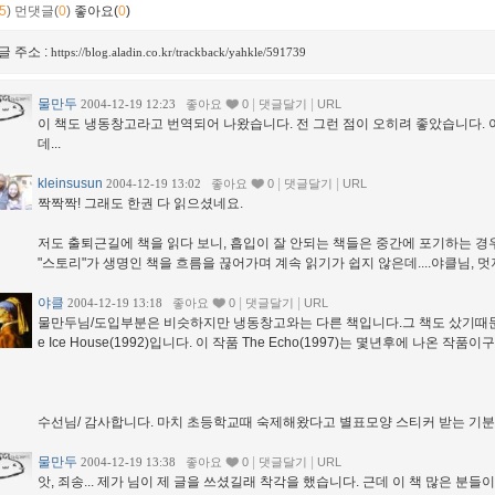
5
)
먼댓글(
0
)
좋아요(
0
)
글 주소 :
https://blog.aladin.co.kr/trackback/yahkle/591739
물만두
|
|
2004-12-19 12:23
좋아요
0
댓글달기
URL
이 책도 냉동창고라고 번역되어 나왔습니다. 전 그런 점이 오히려 좋았습니다. 
데...
kleinsusun
|
|
2004-12-19 13:02
좋아요
0
댓글달기
URL
짝짝짝! 그래도 한권 다 읽으셨네요.
저도 출퇴근길에 책을 읽다 보니, 흡입이 잘 안되는 책들은 중간에 포기하는 경
"스토리"가 생명인 책을 흐름을 끊어가며 계속 읽기가 쉽지 않은데....야클님, 멋
야클
|
|
2004-12-19 13:18
좋아요
0
댓글달기
URL
물만두님/도입부분은 비슷하지만 냉동창고와는 다른 책입니다.그 책도 샀기때문
e Ice House(1992)입니다. 이 작품 The Echo(1997)는 몇년후에 나온 작품이구
수선님/ 감사합니다. 마치 초등학교때 숙제해왔다고 별표모양 스티커 받는 기분 *
물만두
|
|
2004-12-19 13:38
좋아요
0
댓글달기
URL
앗, 죄송... 제가 님이 제 글을 쓰셨길래 착각을 했습니다. 근데 이 책 많은 