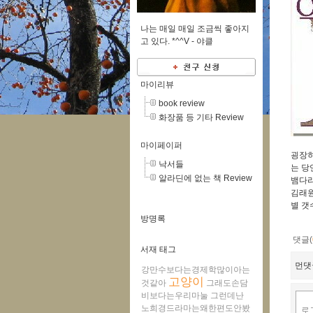
나는 매일 매일 조금씩 좋아지
고 있다. *^^V -
야클
마이리뷰
book review
화장품 등 기타 Review
마이페이퍼
굉장히
낙서들
는 당
알라딘에 없는 책 Review
뱀다리
김래원
별 갯
방명록
댓글(
서재 태그
먼댓
강만수보다는경제학많이아는
고양이
것같아
그래도손담
비보다는우리마눌
그런데난
노희경드라마는왜한편도안봤