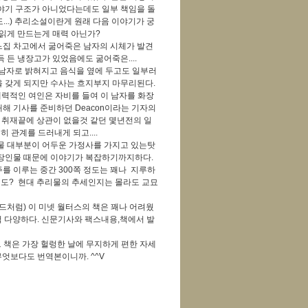
야기 구조가 아니었다는데도 일부 책임을 돌
..) 추리소설이란게 원래 다음 이야기가 궁
 읽게 만드는게 매력 아닌가?
느집 차고에서 굶어죽은 남자의 시체가 발견
 든 냉장고가 있었음에도 굶어죽은....
던 남자로 밝혀지고 음식을 옆에 두고도 일부러
 갖게 되지만 수사는 흐지부지 마무리된다.
매력적인 여인은 자비를 들여 이 남자를 화장
해 기사를 준비하던 Deacon이라는 기자의
한 취재끝에 상관이 없을것 같던 몇년전의 일
 관계를 드러내게 되고....
물 대부분이 어두운 가정사를 가지고 있는탓
등장인물 때문에 이야기가 복잡하기까지하다.
주를 이루는 중간 300쪽 정도는 꽤나 지루하
정도? 현대 추리물의 추세인지는 몰라도 교묘
처럼) 이 미넷 월터스의 책은 꽤나 어려웠
무척 다양하다. 신문기사와 팩스내용,책에서 발
 책은 가장 헐렁한 날에 무지하게 편한 자세
엇보다도 번역본이니까. ^^V