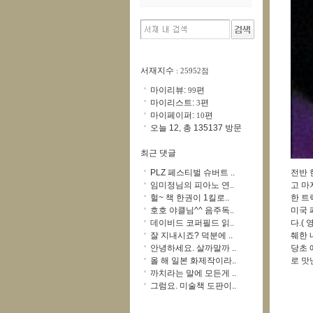
서재지수
: 25952점
마이리뷰:
편
99
마이리스트:
편
3
마이페이퍼:
편
10
오늘 12, 총 135137 방문
최근 댓글
PLZ 페스티벌 슈버트 ..
전반 
임미정님의 피아노 연..
고 마
헐~ 책 한권이 1킬로..
한 트
호호 야클님^^ 음주독..
미국 
데이비드 코퍼필드 읽..
다.(
잘 지내시죠? 덕분에 ..
췌한 
안녕하세요. 살까말까 ..
당초 
올 해 일본 화제작이라..
로 맛
까치라는 말에 모든게 ..
그럼요. 미술책 도판이..