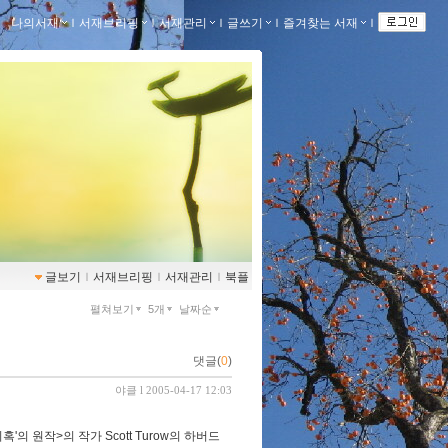
나의서재
ｌ
서재브리핑
ｌ
서재관리
ｌ
글쓰기
ｌ
즐겨찾는 서재
ｌ
글보기
ｌ
서재브리핑
ｌ
서재관리
ｌ
북플
펼쳐보기
5개
날짜순
댓글(
0
)
야클
l 2005-04-17 12:03
의혹'의 원작>의 작가 Scott Turow의 하버드