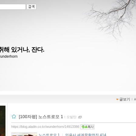
취해 있거나, 잔다.
/wunderhorn
글보기
ｌ
[100자평] 노스트로모 1
ｌ
오발탄
https://blog.aladin.co.kr/wunderhorn/14913386
노스트로모 1
ㅣ
민음사 세계문학전집 414