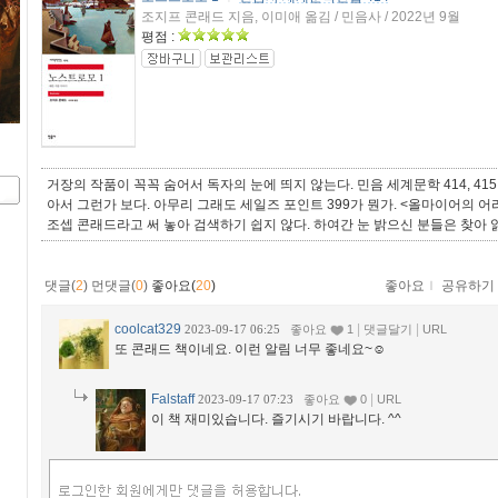
조지프 콘래드 지음, 이미애 옮김 / 민음사 / 2022년 9월
평점 :
거장의 작품이 꼭꼭 숨어서 독자의 눈에 띄지 않는다. 민음 세계문학 414, 4
아서 그런가 보다. 아무리 그래도 세일즈 포인트 399가 뭔가. <올마이어의 
조셉 콘래드라고 써 놓아 검색하기 쉽지 않다. 하여간 눈 밝으신 분들은 찾아 
댓글(
2
)
먼댓글(
0
)
좋아요(
20
)
좋아요
ｌ
공유하기
coolcat329
|
|
2023-09-17 06:25
좋아요
1
댓글달기
URL
또 콘래드 책이네요. 이런 알림 너무 좋네요~☺️
Falstaff
|
2023-09-17 07:23
좋아요
0
URL
이 책 재미있습니다. 즐기시기 바랍니다. ^^