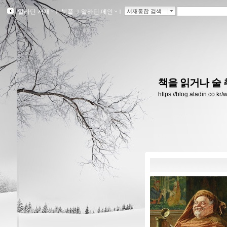
알라딘 서재
ｌ
북플
ｌ
알라딘 메인
ｌ
서재통합 검색
책을 읽거나 술 
https://blog.aladin.co.kr