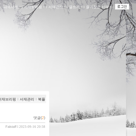
나의서재
ｌ
서재브리핑
ｌ
서재관리
ｌ
글쓰기
ｌ
즐겨찾는 서재
ｌ
서재브리핑
ｌ
서재관리
ｌ
북플
댓글(
2
)
Falstaff
l 2023-09-16 20:58