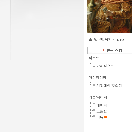
술, 밥, 책, 음악 -
Falstaff
리스트
마이리스트
마이페이퍼
기껏해야 헛소리
리뷰/페이퍼
페이퍼
오발탄
리뷰