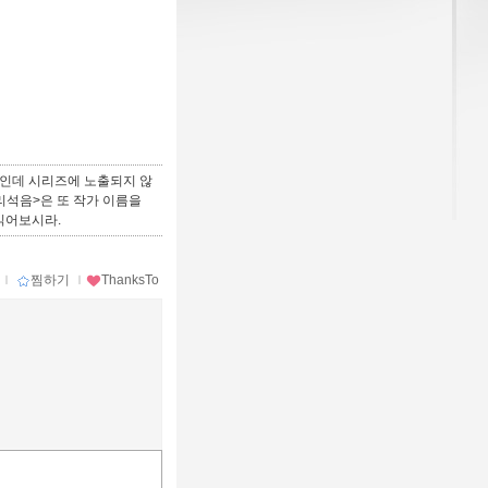
15인데 시리즈에 노출되지 않
어리석음>은 또 작가 이름을
읽어보시라.
ｌ
찜하기
ｌ
ThanksTo