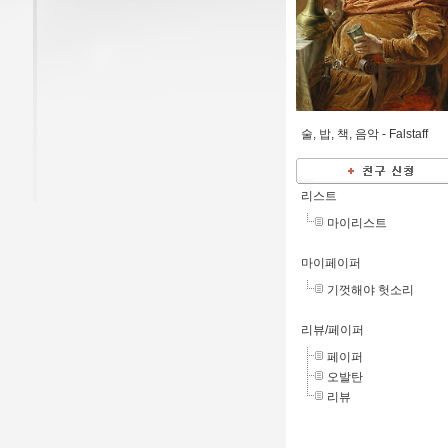
술, 밥, 책, 음악 -
Falstaff
리스트
마이리스트
마이페이퍼
기껏해야 헛소리
리뷰/페이퍼
페이퍼
오발탄
리뷰