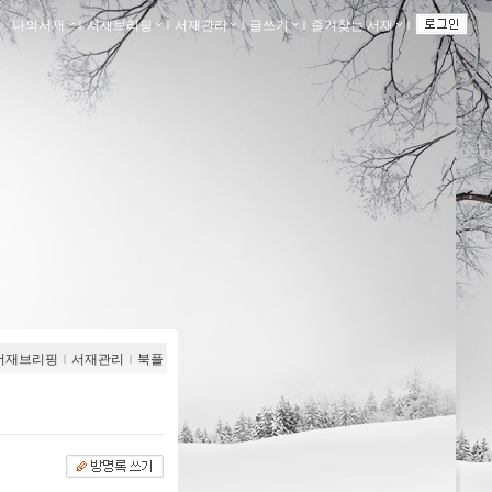
나의서재
ｌ
서재브리핑
ｌ
서재관리
ｌ
글쓰기
ｌ
즐겨찾는 서재
ｌ
서재브리핑
ｌ
서재관리
ｌ
북플