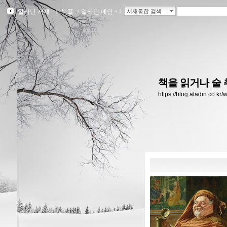
알라딘 서재
ｌ
북플
ｌ
알라딘 메인
ｌ
서재통합 검색
책을 읽거나 술 
https://blog.aladin.co.kr