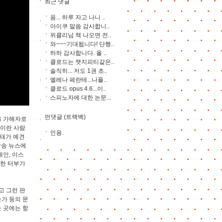
최근 댓글
음... 하루 자고 나니 ..
아이쿠 말씀 감사합니..
위클리님 책 나오면 전..
와~~~기대됩니다! 단행..
하하 감사합니다. 올 ..
클로드는 챗지피티같은..
솔직히... 저도 1권 초..
엘레나 페란테...나폴..
클로드 opus 4.6...이..
스피노자에 대한 논문...
먼댓글 (트랙백)
을 가해자로
 이란 사람
인용.
사태가 예견
방송 뉴스에
인, 이스
건한 터부가
고 그런 판
는가 등의 문
 곳에는 항