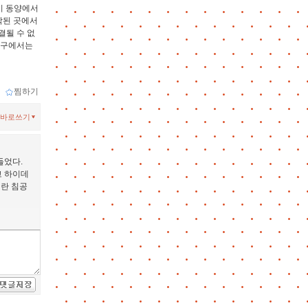
이 동양에서
작된 곳에서
결될 수 없
서구에서는
ｌ
찜하기
바로쓰기
들었다.
고 하이데
이란 침공