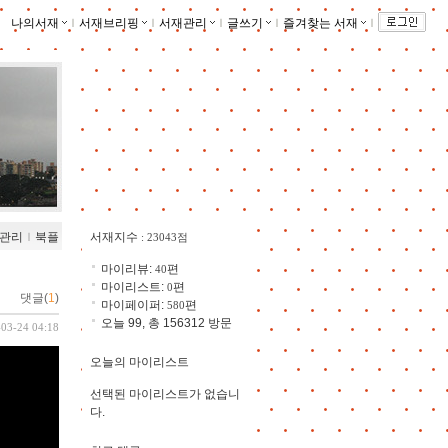
나의서재
ｌ
서재브리핑
ｌ
서재관리
ｌ
글쓰기
ｌ
즐겨찾는 서재
ｌ
관리
ｌ
북플
서재지수
: 23043점
마이리뷰:
편
40
마이리스트:
편
0
댓글(
1
)
마이페이퍼:
편
580
오늘 99, 총 156312 방문
-03-24 04:18
오늘의 마이리스트
선택된 마이리스트가 없습니
다.