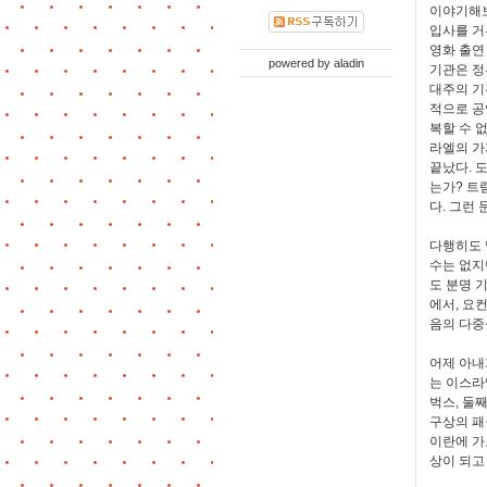
이야기해보
입사를 거
영화 출연
powered by
aladin
기관은 정
대주의 기
적으로 공
복할 수 
라엘의 가
끝났다. 
는가? 트
다. 그런
다행히도 
수는 없지
도 분명 
에서, 요
음의 다중
어제 아내
는 이스라
벅스, 둘째
구상의 패권
이란에 가
상이 되고