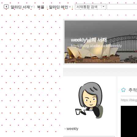
알라딘 서재
ｌ
북플
ｌ
알라딘 메인
ｌ
서재통합 검색
weekly님의 서재
https://blog.aladin.co.kr/weekly
추적
https://bl
-
weekly