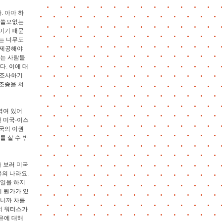
 아마 하
 쓸모없는
이기 때문
는 너무도
 제공해야
없는 사람들
다. 이에 대
 조사하기
조종을 쳐
엮여 있어
번 미국-이스
국의 이권
를 살 수 밖
을 보러 미국
유의 나라요.
 일을 하지
시 뭔가가 있
하니까 차를
저 워터스가
유에 대해