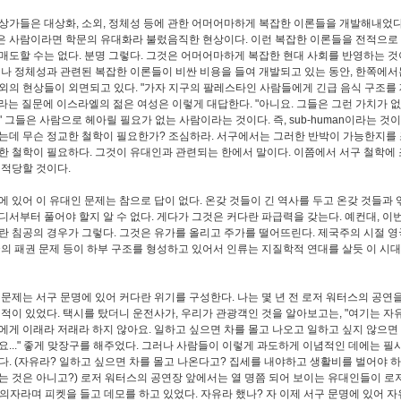
상가들은 대상화, 소외, 정체성 등에 관한 어머어마하게 복잡한 이론들을 개발해내었다.
 사람이라면 학문의 유대화라 불렀음직한 현상이다. 이런 복잡한 이론들을 전적으로
매도할 수는 없다. 분명 그렇다. 그것은 어머어마하게 복잡한 현대 사회를 반영하는 것
러나 정체성과 관련된 복잡한 이론들이 비싼 비용을 들여 개발되고 있는 동안, 한쪽에서
외의 현상들이 외면되고 있다. "가자 지구의 팔레스타인 사람들에게 긴급 음식 구조를
 라는 질문에 이스라엘의 젊은 여성은 이렇게 대답한다. "아니요. 그들은 그런 가치가 
" 그들은 사람으로 헤아릴 필요가 없는 사람이라는 것이다. 즉, sub-human이라는 것이
는데 무슨 정교한 철학이 필요한가? 조심하라. 서구에서는 그러한 반박이 가능한지를
한 철학이 필요하다. 그것이 유대인과 관련되는 한에서 말이다. 이쯤에서 서구 철학에 
 적당할 것이다.
에 있어 이 유대인 문제는 참으로 답이 없다. 온갖 것들이 긴 역사를 두고 온갖 것들과 
디서부터 풀어야 할지 알 수 없다. 게다가 그것은 커다란 파급력을 갖는다. 예컨대, 이
란 침공의 경우가 그렇다. 그것은 유가를 올리고 주가를 떨어뜨린다. 제국주의 시절 영
국의 패권 문제 등이 하부 구조를 형성하고 있어서 인류는 지질학적 연대를 살듯 이 시대
 문제는 서구 문명에 있어 커다란 위기를 구성한다. 나는 몇 년 전 로저 워터스의 공연
 적이 있었다. 택시를 탔더니 운전사가, 우리가 관광객인 것을 알아보고는, "여기는 자
에게 이래라 저래라 하지 않아요. 일하고 싶으면 차를 몰고 나오고 일하고 싶지 않으면
요..." 좋게 맞장구를 해주었다. 그러나 사람들이 이렇게 과도하게 이념적인 데에는 필
다. (자유라? 일하고 싶으면 차를 몰고 나온다고? 집세를 내야하고 생활비를 벌어야 
는 것은 아니고?) 로저 워터스의 공연장 앞에서는 열 명쯤 되어 보이는 유대인들이 로
의자라며 피켓을 들고 데모를 하고 있었다. 자유라 했나? 자 이제 서구 문명에 있어 자