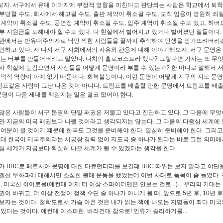
자. 서구에서 유대 이미지에 부정적 영향을 끼친다고 판단되는 사람은 학교에서 퇴학
부당할 수도, 회사에서 해고될 수도, 출판 계약이 취소될 수도, 교직 임용이 영원히 좌절
 계약이 취소될 수도, 공연장 계약이 취소될 수도, 입주 계역이 취소될 수도 있고, 하
부 지원금을 토해내야 할 수도 있다. 다 현실에서 벌어지고 있거나 벌어졌던 일들이다.
관에서는 반유대주의자로 낙인 찍힌 사람들을 끝까지 추적하여 인생을 망가뜨려버리
언하고 있다. 자 다시 서구 사회에서의 자유와 관용에 대해 이야기해보자. 서구 문명은
없는 터부를 만들어버리고 말았다. 나치의 홀로코스트라 했나? 그렇다면 가자는 또 무
자 학살에 눈감으면서 자신들을 어떻게 문명이라 부를 수 있는가? 한 마디로 말해서 
도덕적 역량이 아예 없기 때문이다. 회복불능이다. 이런 문명이 어떻게 지구의 지도 문명
럼프같은 사람이 그냥 나온 것이 아니다. 트럼프를 배출할 만한 문명에서 트럼프를 배출
 문명이 다음 세대를 책임지는 일은 결코 없어야 한다.
많은 사람들이 서구 문명의 단일 패권은 저물고 있다고 진단하고 있다. 그 다음에 무엇
만 지금의 미국 패권보다 나쁠 것이라고 생각되지는 않는다. 그 다음의 다중심 세계에 
기여분이 클 것이기 때문에 한국도 그것을 준비해야 한다. 열심히 준비해야 한다. 그리고
컨대 한국이 제국주의라는 시궁창 경력 없이 지도국 중 하나가 된다는 바로 그런 의미에서
심 세계가 지금보다 확실히 나은 세계가 될 수 있겠다는 생각을 한다.
가 BBC로 페르시아 문명에 대한 다큐먼터리를 보길래 BBC 따위는 보지 말라고 야단을
엘산 무화과에 대해서만 소심한 불매 운동을 했었는데 이번 사태로 품목이 좀 늘었다. 
, 미국산 히어로물(예컨대 이제 더 이상 스파이더맨은 안보는 걸로...)... 우리의 기대는
이 바뀌고, 더 이상 전쟁이 정책 수단 중 하나가 아니게 될 때, 앞으로 5년 후, 10년 후
보자는 것이다. 철학도로서 가슴 아픈 것은 내가 읽는 책에 나오는 지명들이 죄다 미국
 있다는 것이다. 예컨대 이스파한. 바라건대 참으로! 인류가 승리하기를...