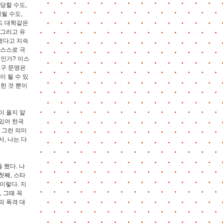
당할 수도,
될 수도,
버드 대학같은
 그리고 유
겠다고 지속
 스스로 극
엇인가? 이스
서구 문명은
이 될 수 있
한 것 뿐이
이 올지 알
있어 한국
 그런 의미
, 나는 다
 했다. 나
첫째, 스타
 이렇다. 지
, 그때 꼭
의 폭격 대