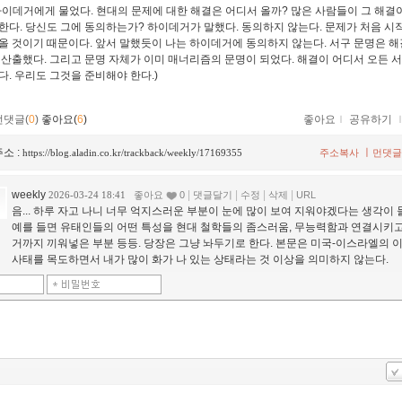
하이데거에게 물었다. 현대의 문제에 대한 해결은 어디서 올까? 많은 사람들이 그 해결
한다. 당신도 그에 동의하는가? 하이데거가 말했다. 동의하지 않는다. 문제가 처음 시
올 것이기 때문이다. 앞서 말했듯이 나는 하이데거에 동의하지 않는다. 서구 문명은 해
 산출했다. 그리고 문명 자체가 이미 매너리즘의 문명이 되었다. 해결이 어디서 오든 
다. 우리도 그것을 준비해야 한다.)
먼댓글(
0
)
좋아요(
6
)
좋아요
ｌ
공유하기
소 :
ㅣ
https://blog.aladin.co.kr/trackback/weekly/17169355
주소복사
먼댓글
weekly
|
|
|
|
2026-03-24 18:41
좋아요
0
댓글달기
수정
삭제
URL
음... 하루 자고 나니 너무 억지스러운 부분이 눈에 많이 보여 지워야겠다는 생각이 
예를 들면 유태인들의 어떤 특성을 현대 철학들의 좀스러움, 무능력함과 연결시키
거까지 끼워넣은 부분 등등. 당장은 그냥 놔두기로 한다. 본문은 미국-이스라엘의 
사태를 목도하면서 내가 많이 화가 나 있는 상태라는 것 이상을 의미하지 않는다.