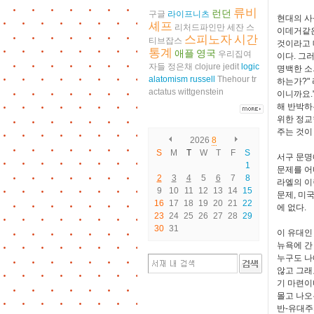
류비
런던
구글
라이프니츠
현대의 사
셰프
리처드파인만
세잔
스
이데거같은
스피노자
시간
티브잡스
것이라고 
통계
애플
영국
우리집여
이다. 그
자들
정은채
clojure
jedit
logic
명백한 소
alatomism
russell
Thehour
tr
하는가?"
actatus
wittgenstein
이니까요.
해 반박하
위한 정교
주는 것이
2026
8
S
M
T
W
T
F
S
서구 문명
1
문제를 어
2
3
4
5
6
7
8
라엘의 이
9
10
11
12
13
14
15
문제, 미
16
17
18
19
20
21
22
에 없다.
23
24
25
26
27
28
29
30
31
이 유대인
뉴욕에 간
누구도 나
않고 그래
기 마련이
몰고 나오
반-유대주