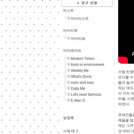
리스트
마이리스트
마이리뷰
마이리뷰
마이페이퍼
Modern Times
tools or environment
Weekly Me
서방 진영
What's Done
묘사할 수
eyes and ears
들의 절규
되는 데도
Daily Me
서 가자 
Let's read Spinoza
라엘, 시
E-Mac-S
되었다.
유대인들은
방명록
례들을 엄
제는 그저
서재 태그
상 따라 