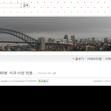
글보기
ｌ
서재브리핑
ｌ
서재
60분: 미국-이란 전쟁...
ｌ
Weekly Me
og.aladin.co.kr/weekly/17169355
weekly
l 2026