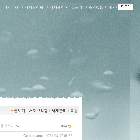
나의서재
ｌ
서재브리핑
ｌ
서재관리
ｌ
글쓰기
ｌ
즐겨찾는 서재
ｌ
글보기
ｌ
서재브리핑
ｌ
서재관리
ｌ
북플
ｌ
듣고쓰다
댓글(
3
)
Comandante
l 2024-05-17 08:56