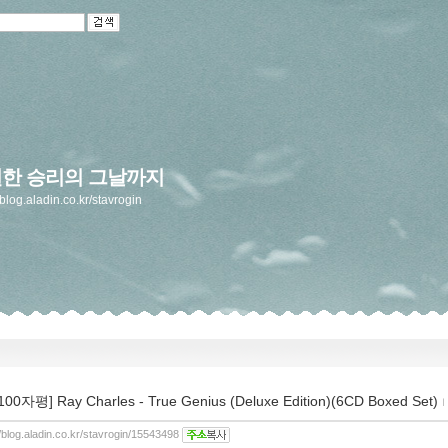
한 승리의 그날까지
/blog.aladin.co.kr/stavrogin
100자평] Ray Charles - True Genius (Deluxe Edition)(6CD Boxed Set)
//blog.aladin.co.kr/stavrogin/15543498