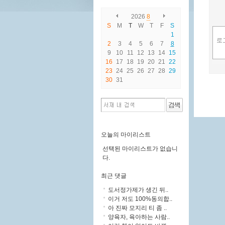
2026
8
S
M
T
W
T
F
S
1
2
3
4
5
6
7
8
9
10
11
12
13
14
15
16
17
18
19
20
21
22
23
24
25
26
27
28
29
30
31
오늘의 마이리스트
선택된 마이리스트가 없습니
다.
최근 댓글
도서정가제가 생긴 뒤..
이거 저도 100%동의합..
아 진짜 모지리 티 좀 ..
양육자, 육아하는 사람..