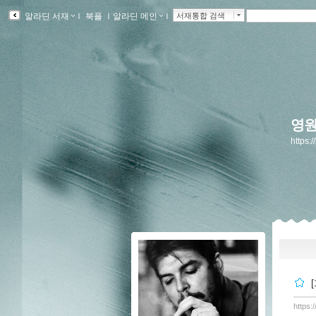
알라딘 서재
ｌ
북플
ｌ
알라딘 메인
ｌ
서재통합 검색
영원
https:/
[
https: