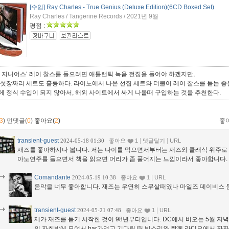
[수입] Ray Charles - True Genius (Deluxe Edition)(6CD Boxed Set)
Ray Charles / Tangerine Records / 2021년 9월
평점 :
루 지니어스‘ 레이 찰스를 들으려면 애틀랜틱 녹음 전집을 들어야 하겠지만,
여섯장짜리 세트도 훌륭하다. 라이노에서 나온 선집 세트와 더불어 레이 찰스를 듣는 좋은
에 정식 수입이 되지 않아서, 해외 사이트에서 싸게 나올때 구입하는 것을 추천한다.
3
)
먼댓글(
0
)
좋아요(
2
)
좋
transient-guest
|
|
2024-05-18 01:30
좋아요
1
댓글달기
URL
재즈를 좋아하시나 봅니다. 저는 나이를 먹으면서부터는 재즈와 클래식 위주로 듣
아노연주를 들으면서 책을 읽으면 머리가 좀 풀어지는 느낌이라서 좋아합니다. 늘 
Comandante
|
2024-05-19 10:38
좋아요
1
URL
음악을 너무 좋아합니다. 재즈는 우연히 스무살때였나 마일즈 데이비스 듣고
transient-guest
|
2024-05-21 07:48
좋아요
1
URL
제가 재즈를 듣기 시작한 것이 98년부터입니다. DC에서 비오는 5월 저녁 F
의 자취방에 모여서 bar가려고 기다릴 때 빗소리와 함께 라디오에서 