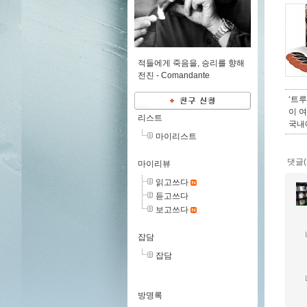
적들에게 죽음을, 승리를 향해
전진 -
Comandante
‘트
이 
리스트
국내
마이리스트
댓글(
마이리뷰
읽고쓰다
듣고쓰다
보고쓰다
잡담
잡담
방명록