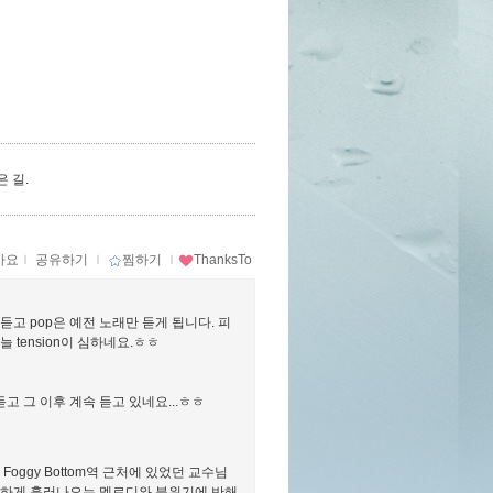
 길.
아요
ｌ
공유하기
ｌ
찜하기
ｌ
ThanksTo
고 pop은 예전 노래만 듣게 됩니다. 피
tension이 심하네요.ㅎㅎ
 그 이후 계속 듣고 있네요...ㅎㅎ
oggy Bottom역 근처에 있었던 교수님
잔잔하게 흘러나오는 멜로디와 분위기에 반해