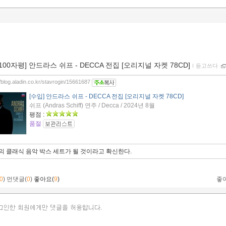
[100자평] 안드라스 쉬프 - DECCA 전집 [오리지널 자켓 78CD]
ｌ
듣고쓰다
//blog.aladin.co.kr/stavrogin/15661687
[수입] 안드라스 쉬프 - DECCA 전집 [오리지널 자켓 78CD]
쉬프 (Andras Schiff) 연주 / Decca / 2024년 8월
평점 :
품절
의 클래식 음악 박스 세트가 될 것이라고 확신한다.
0
)
먼댓글(
0
)
좋아요(
9
)
좋