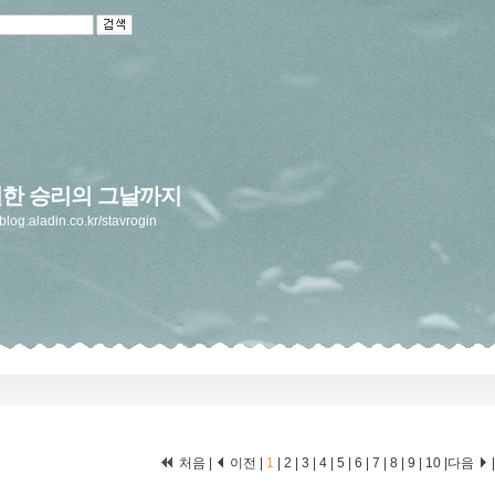
한 승리의 그날까지
/blog.aladin.co.kr/stavrogin
처음 |
이전 |
1
|
2
|
3
|
4
|
5
|
6
|
7
|
8
|
9
|
10
|
다음