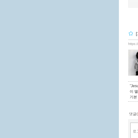
[
https:
˝Jes
이 
기본
댓글(