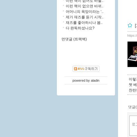
이런 책이 없어도 바뀔..
이런 책이 없으면 바뀌..
어머니의 욕망이라는 ‘..
제가 재즈를 듣기 시작..
재즈를 좋아하시나 봅..
[
다 완독하셨나요?
https:
먼댓글 (트랙백)
이렇
powered by
aladin
쳇 
찬란
댓글(