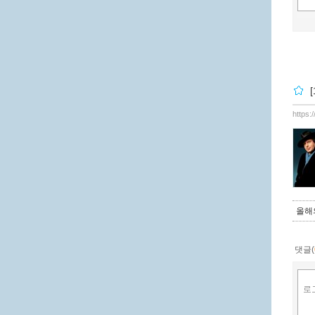
https:
올해
댓글(