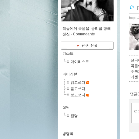
[
https:
적들에게 죽음을, 승리를 향해
전진 -
Comandante
리스트
선곡
마이리스트
곡들
수록
마이리뷰
에센
읽고쓰다
듣고쓰다
댓글(
보고쓰다
잡담
잡담
방명록