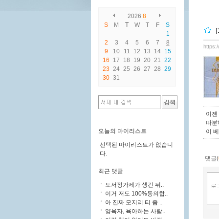
2026
8
S
M
T
W
T
F
S
1
2
3
4
5
6
7
8
https:
9
10
11
12
13
14
15
16
17
18
19
20
21
22
23
24
25
26
27
28
29
30
31
이젠
따분
오늘의 마이리스트
이 
선택된 마이리스트가 없습니
다.
댓글(
최근 댓글
도서정가제가 생긴 뒤..
이거 저도 100%동의합..
아 진짜 모지리 티 좀 ..
양육자, 육아하는 사람..