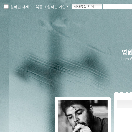
알라딘 서재
ｌ
북플
ｌ
알라딘 메인
ｌ
서재통합 검색
영원
https:/