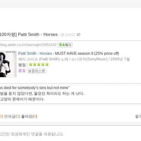
100자평] Patti Smith - Horses
ｌ
듣고쓰다
//blog.aladin.co.kr/stavrogin/15851542
Patti Smith - Horses
- MUST HAVE season II (25% price off)
패티 스미스 (Patti Smith) 노래 / 소니뮤직(SonyMusic) / 2009년 7월
평점 :
품절
us died for somebody‘s sins but not mine˝
앨범을 듣지 않았다면, 들었던 척이라도 하는 게 낫다.
 교양의 문제이기 때문이다.
0
)
먼댓글(
0
)
좋아요(
4
)
좋