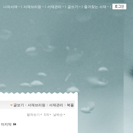
나의서재
ｌ
서재브리핑
ｌ
서재관리
ｌ
글쓰기
ｌ
즐겨찾는 서재
ｌ
글보기
ｌ
서재브리핑
ｌ
서재관리
ｌ
북플
펼쳐보기
5개
날짜순
|
마지막