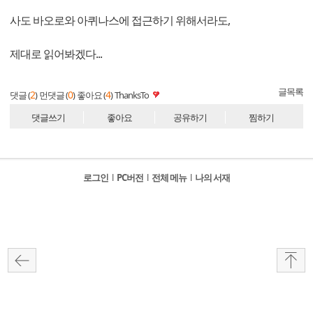
사도 바오로와 아퀴나스에 접근하기 위해서라도,
제대로 읽어봐겠다...
글목록
2
0
4
댓글 (
)
먼댓글 (
)
좋아요 (
)
ThanksTo
댓글쓰기
좋아요
공유하기
찜하기
로그인
l
PC버전
l
전체 메뉴
l
나의 서재