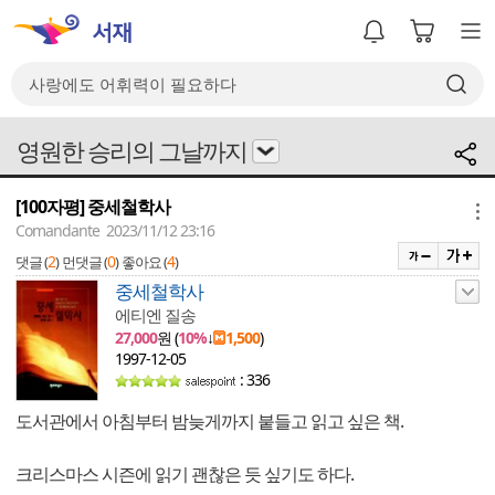
영원한 승리의 그날까지
[100자평] 중세철학사
메뉴
Comandante 2023/11/12 23:16
2
0
4
댓글 (
)
먼댓글 (
)
좋아요 (
)
중세철학사
에티엔 질송
27,000
원 (
10%
↓
1,500
)
1997-12-05
: 336
도서관에서 아침부터 밤늦게까지 붙들고 읽고 싶은 책.
크리스마스 시즌에 읽기 괜찮은 듯 싶기도 하다.