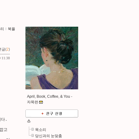
관리
ｌ
북플
댓글(
2
)
0 11:38
April, Book, Coffee, & You -
자목련
다. 
🍮
목소리
깝고 
당신과의 눈맞춤