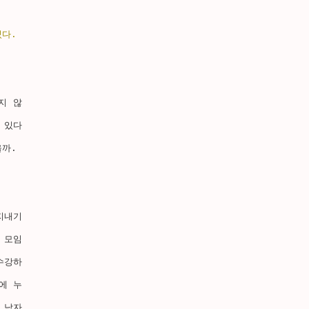
다. 
지 않
 있다
까. 
지내기
 모임
수강하
에 누
 남자