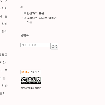
. 어
🍮
어지기
당신과의 포옹
나 될
그러니까, 때때로 허물어
지는
 원하
시하기
방명록
공용공
지만 
. 부
모는 
 원하
powered by
aladin
들의 