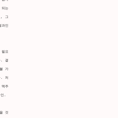
 되는
, 그
결과인
 필요
. 곁
불 가
. 처
 맥주
인. 
을 것