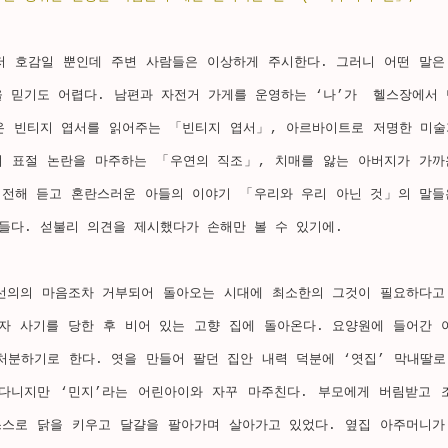
저 호감일 뿐인데 주변 사람들은 이상하게 주시한다. 그러니 어떤 말은
 믿기도 어렵다. 남편과 자전거 가게를 운영하는 ‘나’가  헬스장에서 
온 빈티지 엽서를 읽어주는 「빈티지 엽서」, 아르바이트로 저명한 미술
 표절 논란을 마주하는 「우연의 직조」, 치매를 앓는 아버지가 가까
 전해 듣고 혼란스러운 아들의 이야기 「우리와 우리 아닌 것」의 말들
들다. 섣불리 의견을 제시했다가 손해만 볼 수 있기에. 
선의의 마음조차 거부되어 돌아오는 시대에 최소한의 그것이 필요하다고
투자 사기를 당한 후 비어 있는 고향 집에 돌아온다. 요양원에 들어간 
처분하기로 한다. 엿을 만들어 팔던 집안 내력 덕분에 ‘엿집’ 막내딸로
다니지만 ‘민지’라는 어린아이와 자꾸 마주친다. 부모에게 버림받고 
스스로 닭을 키우고 달걀을 팔아가며 살아가고 있었다. 옆집 아주머니가