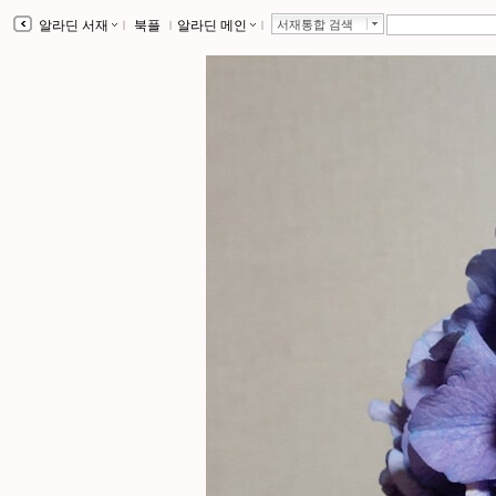
알라딘 서재
ｌ
북플
ｌ
알라딘 메인
ｌ
서재통합 검색