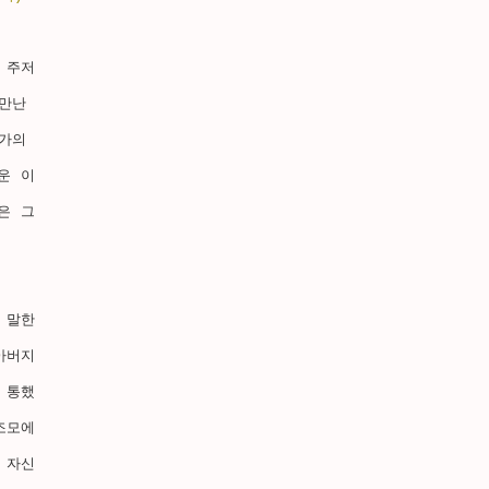
 주저
만난 
가의 
운 이
은 그
 말한
아버지
 통했
조모에
 자신