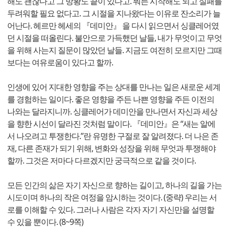
해도 괜찮다고 그 방황도 끝이 있다고. 뭐든 시작해도 되고 실패를
두려워할 필요 없다고. 그 시절을 지나왔다는 이유로 잔소리가 늘
어난다. 헤르만 헤세의 『데미안』 을 다시 읽으면서 싱클레어였
던 시절을 떠올린다. 불안으로 가득했던 날들, 내가 무엇이고 무엇
을 위해 사는지 질문이 많았던 날들. 지금도 여전히 모르지만 그때
보다는 여유로움이 있다고 할까.
인생에 있어 지대한 영향을 주는 상대를 만나는 일은 새로운 세계
를 경험하는 일이다. 좋은 영향을 주든 나쁜 영향을 주든 이전의
나와는 달라지니까. 싱클레어가 데미안을 만나면서 자신과 세상
을 향한 시선이 달라진 것처럼 말이다. 『데미안』은 “새는 알에
서 나오려고 투쟁한다.”란 유명한 구절로 잘 알려졌다. 더 나은 존
재, 다른 존재가 되기 위해, 변화와 성장을 위해 무엇과 투쟁해야
할까. 그것은 저마다 다르겠지만 궁극적으로 같을 것이다.
모든 인간의 삶은 자기 자신으로 향하는 길이고, 하나의 길을 가는
시도이며 하나의 작은 여정을 암시하는 것이다. (중략) 우리는 서
로를 이해할 수 있다. 그러나 사람은 각자 자기 자신만을 설명할
수 있을 뿐이다. (8~9쪽)