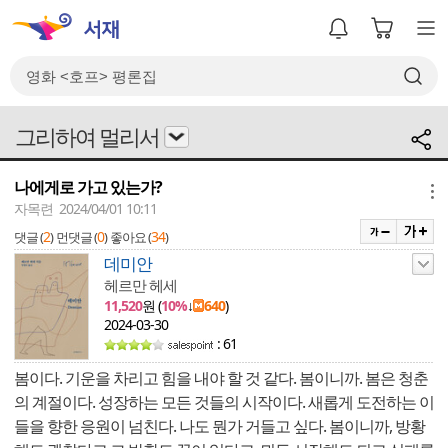
그리하여 멀리서
나에게로 가고 있는가?
메뉴
자목련 2024/04/01 10:11
2
0
34
댓글 (
)
먼댓글 (
)
좋아요 (
)
데미안
헤르만 헤세
11,520
원 (
10%
↓
640
)
2024-03-30
: 61
봄이다. 기운을 차리고 힘을 내야 할 것 같다. 봄이니까. 봄은 청춘
의 계절이다. 성장하는 모든 것들의 시작이다. 새롭게 도전하는 이
들을 향한 응원이 넘친다. 나도 뭔가 거들고 싶다. 봄이니까, 방황