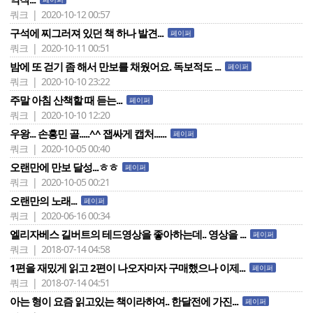
쿼크 | 2020-10-12 00:57
구석에 찌그러져 있던 책 하나 발견...
페이퍼
쿼크 | 2020-10-11 00:51
밤에 또 걷기 좀 해서 만보를 채웠어요. 독보적도 ...
페이퍼
쿼크 | 2020-10-10 23:22
주말 아침 산책할 때 듣는...
페이퍼
쿼크 | 2020-10-10 12:20
우왕... 손흥민 골.....^^ 잽싸게 캡처......
페이퍼
쿼크 | 2020-10-05 00:40
오랜만에 만보 달성...ㅎㅎ
페이퍼
쿼크 | 2020-10-05 00:21
오랜만의 노래...
페이퍼
쿼크 | 2020-06-16 00:34
엘리자베스 길버트의 테드영상을 좋아하는데.. 영상을 ...
페이퍼
쿼크 | 2018-07-14 04:58
1편을 재밌게 읽고 2편이 나오자마자 구매했으나 이제...
페이퍼
쿼크 | 2018-07-14 04:51
아는 형이 요즘 읽고있는 책이라하여.. 한달전에 가진...
페이퍼